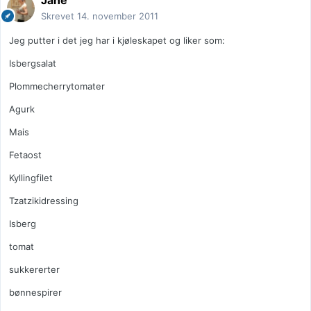
Jane
Skrevet
14. november 2011
Jeg putter i det jeg har i kjøleskapet og liker som:
Isbergsalat
Plommecherrytomater
Agurk
Mais
Fetaost
Kyllingfilet
Tzatzikidressing
Isberg
tomat
sukkererter
bønnespirer