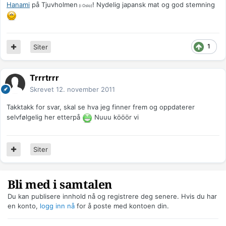
Hanami
på Tjuvholmen
! Nydelig japansk mat og god stemning
(i Oslo)
1
Siter
Trrrtrrr
Skrevet
12. november 2011
Takktakk for svar, skal se hva jeg finner frem og oppdaterer
selvfølgelig her etterpå
Nuuu kööör vi
Siter
Bli med i samtalen
Du kan publisere innhold nå og registrere deg senere. Hvis du har
en konto,
logg inn nå
for å poste med kontoen din.