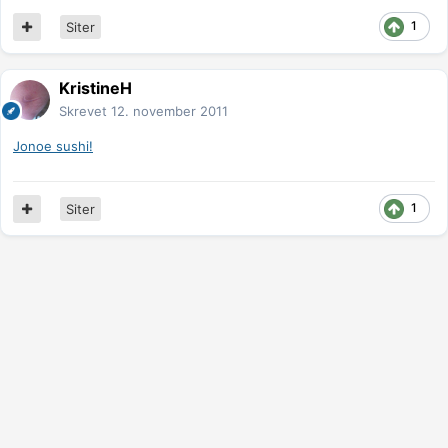
1
Siter
KristineH
Skrevet
12. november 2011
Jonoe sushi!
1
Siter