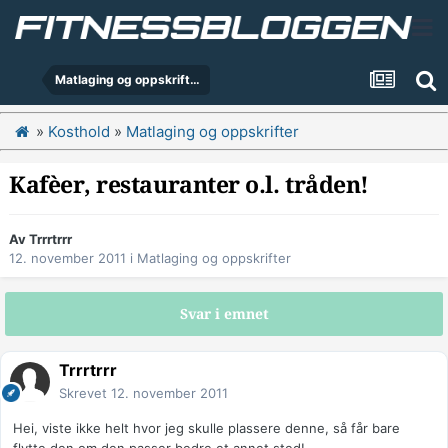
Matlaging og oppskrifter
»
Kosthold
»
Matlaging og oppskrifter
Kafèer, restauranter o.l. tråden!
Av
Trrrtrrr
12. november 2011
i
Matlaging og oppskrifter
Svar i emnet
Trrrtrrr
Skrevet
12. november 2011
Hei, viste ikke helt hvor jeg skulle plassere denne, så får bare