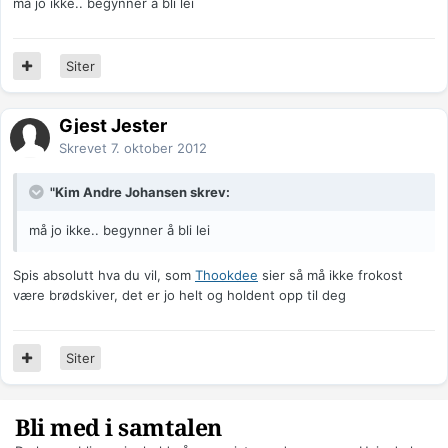
må jo ikke.. begynner å bli lei
Siter
Gjest Jester
Skrevet
7. oktober 2012
"Kim Andre Johansen skrev:
må jo ikke.. begynner å bli lei
Spis absolutt hva du vil, som
Thookdee
sier så må ikke frokost
være brødskiver, det er jo helt og holdent opp til deg
Siter
Bli med i samtalen