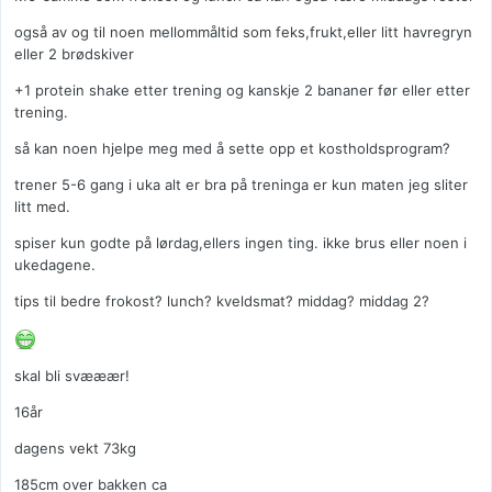
også av og til noen mellommåltid som feks,frukt,eller litt havregryn
eller 2 brødskiver
+1 protein shake etter trening og kanskje 2 bananer før eller etter
trening.
så kan noen hjelpe meg med å sette opp et kostholdsprogram?
trener 5-6 gang i uka alt er bra på treninga er kun maten jeg sliter
litt med.
spiser kun godte på lørdag,ellers ingen ting. ikke brus eller noen i
ukedagene.
tips til bedre frokost? lunch? kveldsmat? middag? middag 2?
skal bli svææær!
16år
dagens vekt 73kg
185cm over bakken ca