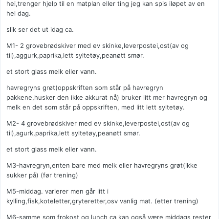
hei,trenger hjelp til en matplan eller ting jeg kan spis iløpet av en
hel dag.
slik ser det ut idag ca.
M1- 2 grovebrødskiver med ev skinke,leverpostei,ost(av og
til),aggurk,paprika,lett syltetøy,peanøtt smør.
et stort glass melk eller vann.
havregryns grøt(oppskriften som står på havregryn
pakkene,husker den ikke akkurat nå) bruker litt mer havregryn og
melk en det som står på oppskriften, med litt lett syltetøy.
M2- 4 grovebrødskiver med ev skinke,leverpostei,ost(av og
til),agurk,paprika,lett syltetøy,peanøtt smør.
et stort glass melk eller vann.
M3-havregryn,enten bare med melk eller havregryns grøt(ikke
sukker på) (før trening)
M5-middag. varierer men går litt i
kylling,fisk,koteletter,gryteretter,osv vanlig mat. (etter trening)
M6-samme som frokost og lunch ca kan også være middags rester