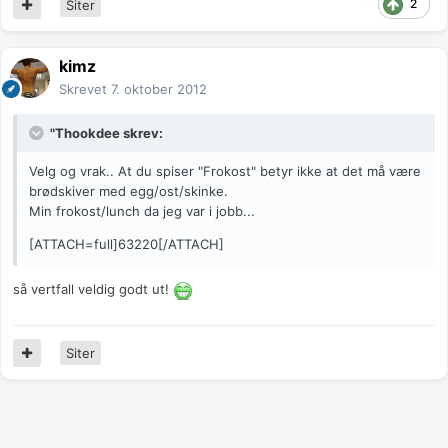
2
Siter
kimz
Skrevet
7. oktober 2012
"Thookdee skrev:
Velg og vrak.. At du spiser "Frokost" betyr ikke at det må være
brødskiver med egg/ost/skinke.
Min frokost/lunch da jeg var i jobb...
[ATTACH=full]63220[/ATTACH]
så vertfall veldig godt ut!
Siter