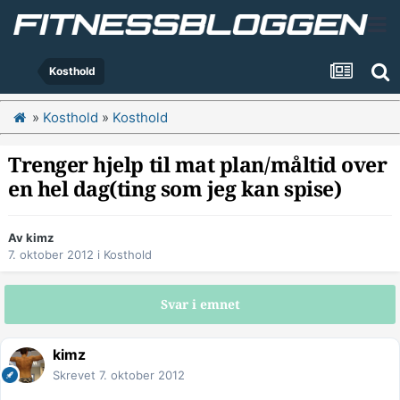
Kosthold
»
Kosthold
»
Kosthold
Trenger hjelp til mat plan/måltid over
en hel dag(ting som jeg kan spise)
Av
kimz
7. oktober 2012
i
Kosthold
Svar i emnet
kimz
Skrevet
7. oktober 2012