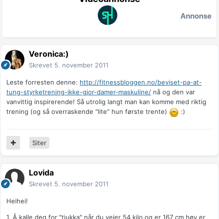
Annonse
Veronica:)
Skrevet
5. november 2011
Leste forresten denne:
http://fitnessbloggen.no/beviset-pa-at-
tung-styrketrening-ikke-gjor-damer-maskuline/
nå og den var
vanvittig inspirerende! Så utrolig langt man kan komme med riktig
trening (og så overraskende "lite" hun første trente)
:)
Siter
Lovida
Skrevet
5. november 2011
Heihei!
1. Å kalle deg for "tjukka" når du veier 54 kilo og er 167 cm høy er