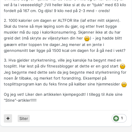
vel å ta i veeeeeldig? ;)Vil heller ikke si at du er "tjukk" med 63 kilo
fordelt på 167 cm. Og djiis! 9 kilo ned på 2-3 mnd - creds!
2. 1000 kalorier om dagen er ALTFOR lite (iaf etter mitt skjønn).
Skal du trene så mye løping som du gjør, og etter hvet bygge
muskler må du opp i kalorikonsumering. Skjønner ikke at du har
greid det (må skryte av viljestyrken din her
) - jeg hadde blitt
gæærn etter toppen tre dager.Jeg mener at en jente i
gjennomsnitt bør ligge på 1500 kcal om dagen for å gå ned i vekt?
3. Hva gjelder styrketrening, ville jeg kanskje ha begynt med en
tosplitt. Har lest på div fitnessblogger at dette er en god start
Jeg begynte med dette selv da jeg begynte med styrketrening for
noen år tilbake, og merket fort forandring. Eksempel på
tosplittsprogram kan du feks finne på kaliber sine hjemmesider
Og jeg vet! Liker den artikkelen kjempegodt! I tillegg til Asle sine
"Stine"-artikler!!!!!
1
Siter