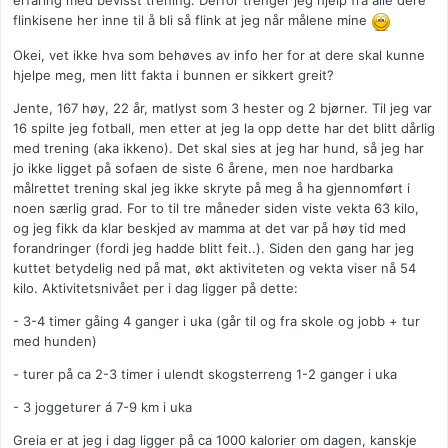
erfaring med bevisst trening. Derfor trenger jeg hjelp fra alle dere
flinkisene her inne til å bli så flink at jeg når målene mine
Okei, vet ikke hva som behøves av info her for at dere skal kunne
hjelpe meg, men litt fakta i bunnen er sikkert greit?
Jente, 167 høy, 22 år, matlyst som 3 hester og 2 bjørner. Til jeg var
16 spilte jeg fotball, men etter at jeg la opp dette har det blitt dårlig
med trening (aka ikkeno). Det skal sies at jeg har hund, så jeg har
jo ikke ligget på sofaen de siste 6 årene, men noe hardbarka
målrettet trening skal jeg ikke skryte på meg å ha gjennomført i
noen særlig grad. For to til tre måneder siden viste vekta 63 kilo,
og jeg fikk da klar beskjed av mamma at det var på høy tid med
forandringer (fordi jeg hadde blitt feit..). Siden den gang har jeg
kuttet betydelig ned på mat, økt aktiviteten og vekta viser nå 54
kilo. Aktivitetsnivået per i dag ligger på dette:
- 3-4 timer gåing 4 ganger i uka (går til og fra skole og jobb + tur
med hunden)
- turer på ca 2-3 timer i ulendt skogsterreng 1-2 ganger i uka
- 3 joggeturer á 7-9 km i uka
Greia er at jeg i dag ligger på ca 1000 kalorier om dagen, kanskje