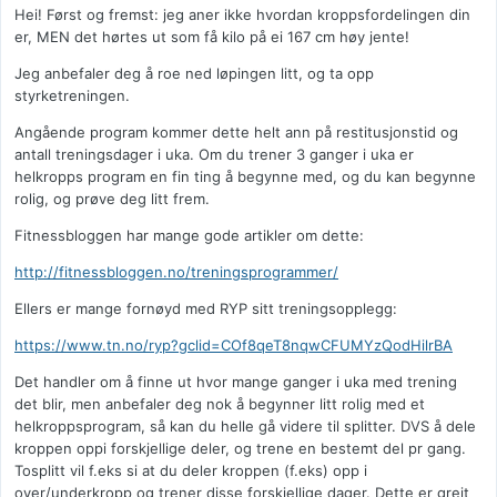
Hei! Først og fremst: jeg aner ikke hvordan kroppsfordelingen din
er, MEN det hørtes ut som få kilo på ei 167 cm høy jente!
Jeg anbefaler deg å roe ned løpingen litt, og ta opp
styrketreningen.
Angående program kommer dette helt ann på restitusjonstid og
antall treningsdager i uka. Om du trener 3 ganger i uka er
helkropps program en fin ting å begynne med, og du kan begynne
rolig, og prøve deg litt frem.
Fitnessbloggen har mange gode artikler om dette:
http://fitnessbloggen.no/treningsprogrammer/
Ellers er mange fornøyd med RYP sitt treningsopplegg:
https://www.tn.no/ryp?gclid=COf8qeT8nqwCFUMYzQodHilrBA
Det handler om å finne ut hvor mange ganger i uka med trening
det blir, men anbefaler deg nok å begynner litt rolig med et
helkroppsprogram, så kan du helle gå videre til splitter. DVS å dele
kroppen oppi forskjellige deler, og trene en bestemt del pr gang.
Tosplitt vil f.eks si at du deler kroppen (f.eks) opp i
over/underkropp og trener disse forskjellige dager. Dette er greit