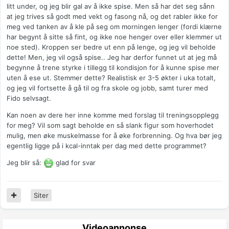
litt under, og jeg blir gal av å ikke spise. Men så har det seg sånn
at jeg trives så godt med vekt og fasong nå, og det rabler ikke for
meg ved tanken av å kle på seg om morningen lenger (fordi klærne
har begynt å sitte så fint, og ikke noe henger over eller klemmer ut
noe sted). Kroppen ser bedre ut enn på lenge, og jeg vil beholde
dette! Men, jeg vil også spise.. Jeg har derfor funnet ut at jeg må
begynne å trene styrke i tillegg til kondisjon for å kunne spise mer
uten å ese ut. Stemmer dette? Realistisk er 3-5 økter i uka totalt,
og jeg vil fortsette å gå til og fra skole og jobb, samt turer med
Fido selvsagt.
Kan noen av dere her inne komme med forslag til treningsopplegg
for meg? Vil som sagt beholde en så slank figur som hoverhodet
mulig, men øke muskelmasse for å øke forbrenning. Og hva bør jeg
egentlig ligge på i kcal-inntak per dag med dette programmet?
Jeg blir så:
glad for svar
Siter
Videoannonse