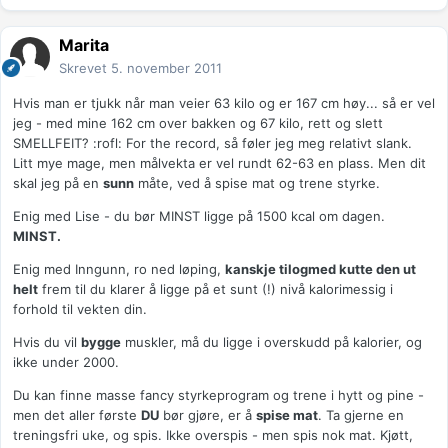
Marita
Skrevet
5. november 2011
Hvis man er tjukk når man veier 63 kilo og er 167 cm høy... så er vel
jeg - med mine 162 cm over bakken og 67 kilo, rett og slett
SMELLFEIT? :rofl: For the record, så føler jeg meg relativt slank.
Litt mye mage, men målvekta er vel rundt 62-63 en plass. Men dit
skal jeg på en
sunn
måte, ved å spise mat og trene styrke.
Enig med Lise - du bør MINST ligge på 1500 kcal om dagen.
MINST.
Enig med Inngunn, ro ned løping,
kanskje tilogmed kutte den ut
helt
frem til du klarer å ligge på et sunt (!) nivå kalorimessig i
forhold til vekten din.
Hvis du vil
bygge
muskler, må du ligge i overskudd på kalorier, og
ikke under 2000.
Du kan finne masse fancy styrkeprogram og trene i hytt og pine -
men det aller første
DU
bør gjøre, er å
spise mat
. Ta gjerne en
treningsfri uke, og spis. Ikke overspis - men spis nok mat. Kjøtt,