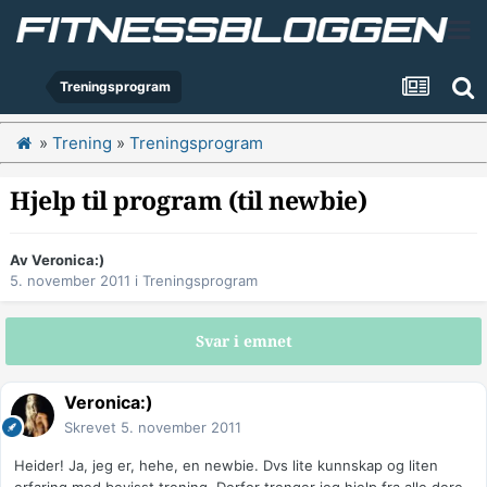
Treningsprogram
»
Trening
»
Treningsprogram
Hjelp til program (til newbie)
Av
Veronica:)
5. november 2011
i
Treningsprogram
Svar i emnet
Veronica:)
Skrevet
5. november 2011
Heider! Ja, jeg er, hehe, en newbie. Dvs lite kunnskap og liten