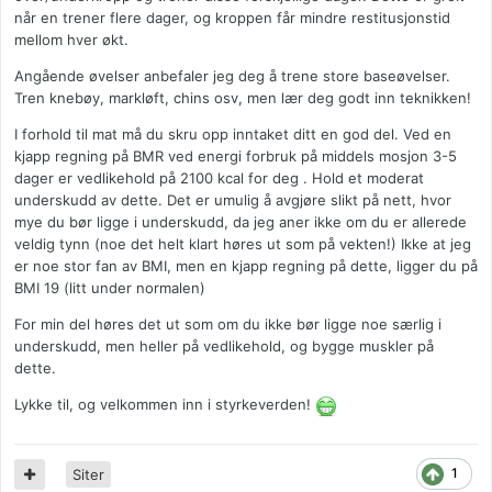
når en trener flere dager, og kroppen får mindre restitusjonstid
mellom hver økt.
Angående øvelser anbefaler jeg deg å trene store baseøvelser.
Tren knebøy, markløft, chins osv, men lær deg godt inn teknikken!
I forhold til mat må du skru opp inntaket ditt en god del. Ved en
kjapp regning på BMR ved energi forbruk på middels mosjon 3-5
dager er vedlikehold på 2100 kcal for deg . Hold et moderat
underskudd av dette. Det er umulig å avgjøre slikt på nett, hvor
mye du bør ligge i underskudd, da jeg aner ikke om du er allerede
veldig tynn (noe det helt klart høres ut som på vekten!) Ikke at jeg
er noe stor fan av BMI, men en kjapp regning på dette, ligger du på
BMI 19 (litt under normalen)
For min del høres det ut som om du ikke bør ligge noe særlig i
underskudd, men heller på vedlikehold, og bygge muskler på
dette.
Lykke til, og velkommen inn i styrkeverden!
1
Siter