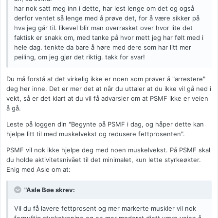
har nok satt meg inn i dette, har lest lenge om det og også
derfor ventet så lenge med å prøve det, for å være sikker på
hva jeg går til. likevel blir man overrasket over hvor lite det
faktisk er snakk om, med tanke på hvor mett jeg har følt med i
hele dag. tenkte da bare å høre med dere som har litt mer
peiling, om jeg gjør det riktig. takk for svar!
Du må forstå at det virkelig ikke er noen som prøver å "arrestere"
deg her inne. Det er mer det at når du uttaler at du ikke vil gå ned i
vekt, så er det klart at du vil få advarsler om at PSMF ikke er veien
å gå.
Leste på loggen din "Begynte på PSMF i dag, og håper dette kan
hjelpe litt til med muskelvekst og redusere fettprosenten".
PSMF vil nok ikke hjelpe deg med noen muskelvekst. På PSMF skal
du holde aktivitetsnivået til det minimalet, kun lette styrkeøkter.
Enig med Asle om at:
"Asle Bøe skrev:
Vil du få lavere fettprosent og mer markerte muskler vil nok