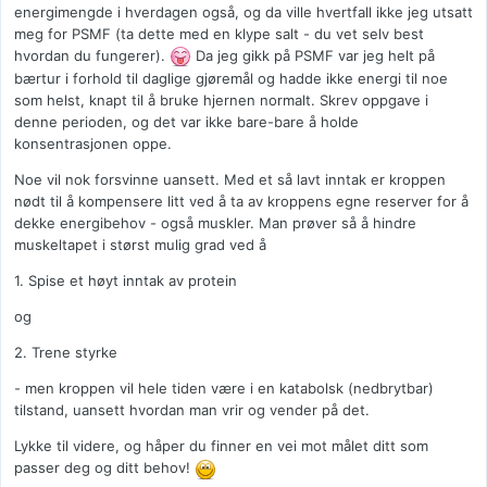
energimengde i hverdagen også, og da ville hvertfall ikke jeg utsatt
meg for PSMF (ta dette med en klype salt - du vet selv best
hvordan du fungerer).
Da jeg gikk på PSMF var jeg helt på
bærtur i forhold til daglige gjøremål og hadde ikke energi til noe
som helst, knapt til å bruke hjernen normalt. Skrev oppgave i
denne perioden, og det var ikke bare-bare å holde
konsentrasjonen oppe.
Noe vil nok forsvinne uansett. Med et så lavt inntak er kroppen
nødt til å kompensere litt ved å ta av kroppens egne reserver for å
dekke energibehov - også muskler. Man prøver så å hindre
muskeltapet i størst mulig grad ved å
1. Spise et høyt inntak av protein
og
2. Trene styrke
- men kroppen vil hele tiden være i en katabolsk (nedbrytbar)
tilstand, uansett hvordan man vrir og vender på det.
Lykke til videre, og håper du finner en vei mot målet ditt som
passer deg og ditt behov!