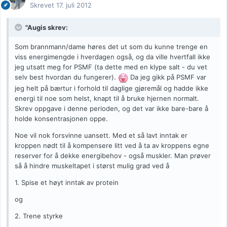
Skrevet
17. juli 2012
"Augis skrev:
Som brannmann/dame høres det ut som du kunne trenge en
viss energimengde i hverdagen også, og da ville hvertfall ikke
jeg utsatt meg for PSMF (ta dette med en klype salt - du vet
selv best hvordan du fungerer).
Da jeg gikk på PSMF var
jeg helt på bærtur i forhold til daglige gjøremål og hadde ikke
energi til noe som helst, knapt til å bruke hjernen normalt.
Skrev oppgave i denne perioden, og det var ikke bare-bare å
holde konsentrasjonen oppe.
Noe vil nok forsvinne uansett. Med et så lavt inntak er
kroppen nødt til å kompensere litt ved å ta av kroppens egne
reserver for å dekke energibehov - også muskler. Man prøver
så å hindre muskeltapet i størst mulig grad ved å
1. Spise et høyt inntak av protein
og
2. Trene styrke