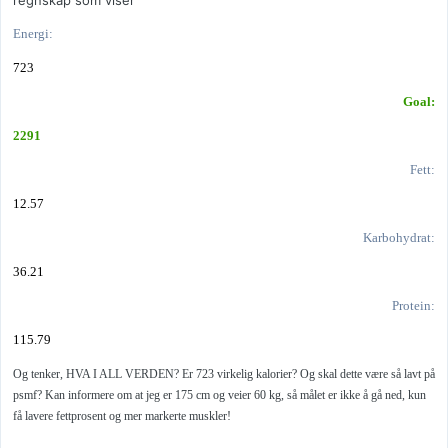
regnskap som viser
Energi:
723
Goal:
2291
Fett:
12.57
Karbohydrat:
36.21
Protein:
115.79
Og tenker, HVA I ALL VERDEN? Er 723 virkelig kalorier? Og skal dette være så lavt på
psmf? Kan informere om at jeg er 175 cm og veier 60 kg, så målet er ikke å gå ned, kun
få lavere fettprosent og mer markerte muskler!