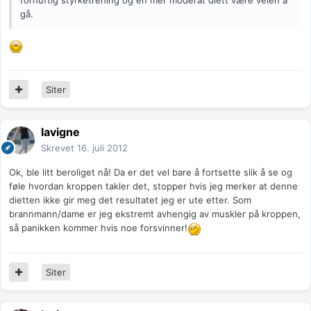
fornuftig styrketrening og en mer moderat diett være veien å
gå.
Siter
lavigne
Skrevet
16. juli 2012
Ok, ble litt beroliget nå! Da er det vel bare å fortsette slik å se og
føle hvordan kroppen takler det, stopper hvis jeg merker at denne
dietten ikke gir meg det resultatet jeg er ute etter. Som
brannmann/dame er jeg ekstremt avhengig av muskler på kroppen,
så panikken kommer hvis noe forsvinner!
Siter