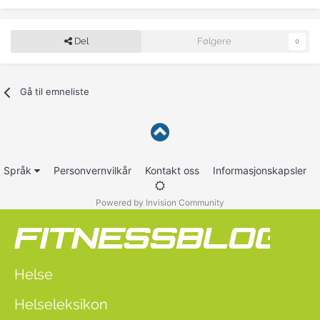
Del
Følgere
0
Gå til emneliste
Språk
Personvernvilkår
Kontakt oss
Informasjonskapsler
Powered by Invision Community
Helse
Helseleksikon