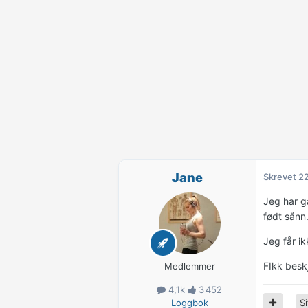
Jane
Skrevet
22
Jeg har ga
født sånn..
Jeg får i
FIkk beskj
Medlemmer
4,1k
3 452
Loggbok
Si