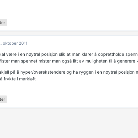
ter
. oktober 2011
al være i en nøytral posisjon slik at man klarer å opprettholde spenn
ister man spennet mister man også litt av muligheten til å generere k
rskjell på å hyper/overekstendere og ha ryggen i en nøytral posisjon 
å frykte i markløft
ter