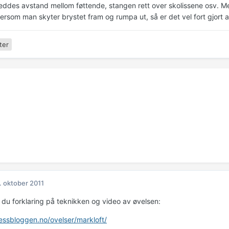
eddes avstand mellom føttende, stangen rett over skolissene osv. Me
ersom man skyter brystet fram og rumpa ut, så er det vel fort gjor
ter
. oktober 2011
r du forklaring på teknikken og video av øvelsen:
tnessbloggen.no/ovelser/markloft/