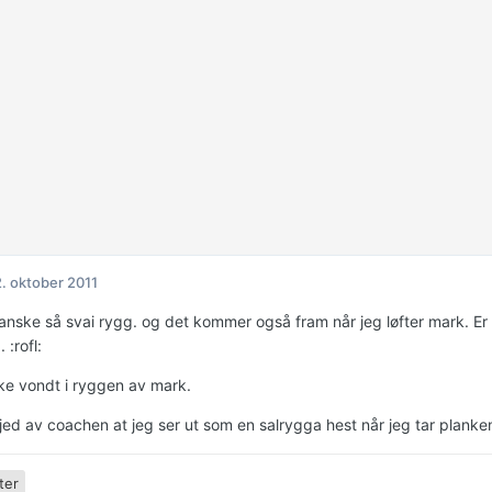
. oktober 2011
nske så svai rygg. og det kommer også fram når jeg løfter mark. Er de
 :rofl:
kke vondt i ryggen av mark.
ed av coachen at jeg ser ut som en salrygga hest når jeg tar planken.
ter