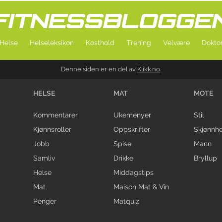
Helse
Helseleksikon
Kosthold
Trening
Velvære
Doktor
Denne siden er en del av
Klikk.no
.
HELSE
MAT
MOTE
Kommentarer
Ukemenyer
Stil
Kjønnsroller
Oppskrifter
Skjønnhe
Jobb
Spise
Mann
Samliv
Drikke
Bryllup
Helse
Middagstips
Mat
Maison Mat & Vin
Penger
Matquiz