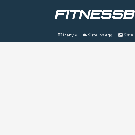
Meny
Siste innlegg
Siste 