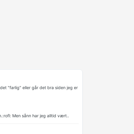
t "farlig" eller går det bra siden jeg er
:rofl: Men sånn har jeg alltid vært..