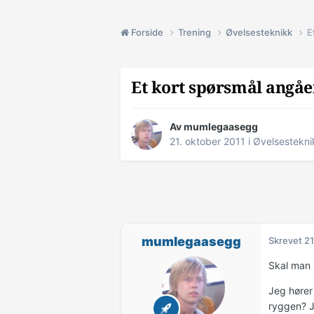
Forside
Trening
Øvelsesteknikk
E
Et kort spørsmål angå
Av
mumlegaasegg
21. oktober 2011
i
Øvelsestekni
mumlegaasegg
Skrevet
21
Skal man i
Jeg hører
ryggen? J