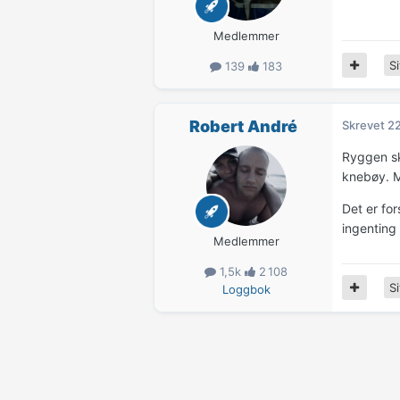
Medlemmer
Si
139
183
Robert André
Skrevet
22
Ryggen sk
knebøy. M
Det er fo
ingenting 
Medlemmer
1,5k
2 108
Si
Loggbok