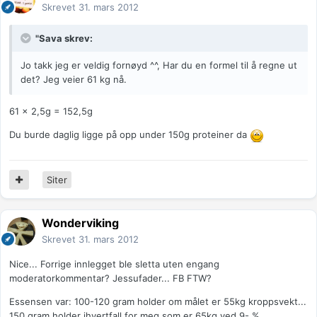
Skrevet
31. mars 2012
"Sava skrev:
Jo takk jeg er veldig fornøyd ^^, Har du en formel til å regne ut
det? Jeg veier 61 kg nå.
61 x 2,5g = 152,5g
Du burde daglig ligge på opp under 150g proteiner da
Siter
Wonderviking
Skrevet
31. mars 2012
Nice... Forrige innlegget ble sletta uten engang
moderatorkommentar? Jessufader... FB FTW?
Essensen var: 100-120 gram holder om målet er 55kg kroppsvekt...
150 gram holder ihvertfall for meg som er 65kg ved 9- %