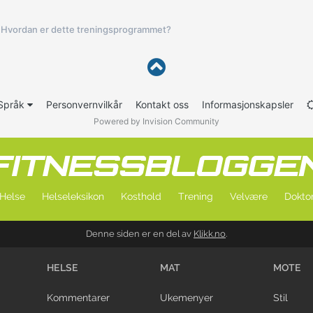
Hvordan er dette treningsprogrammet?
Språk
Personvernvilkår
Kontakt oss
Informasjonskapsler
Powered by Invision Community
Helse
Helseleksikon
Kosthold
Trening
Velvære
Doktor
Denne siden er en del av
Klikk.no
.
HELSE
MAT
MOTE
Kommentarer
Ukemenyer
Stil