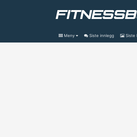
Meny
Siste innlegg
Siste 