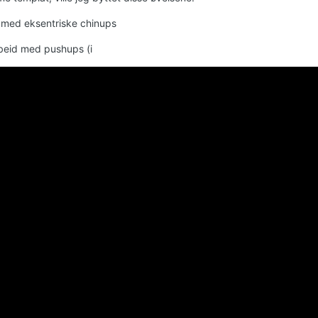
med eksentriske chinups
beid med pushups (i