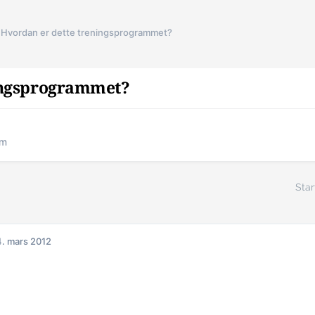
Hvordan er dette treningsprogrammet?
ingsprogrammet?
am
Star
. mars 2012