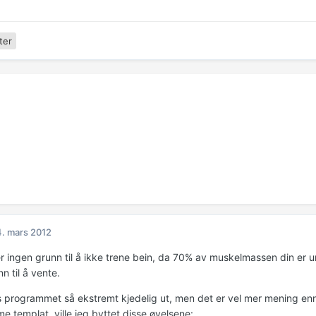
ter
. mars 2012
ser ingen grunn til å ikke trene bein, da 70% av muskelmassen din er 
n til å vente.
 programmet så ekstremt kjedelig ut, men det er vel mer mening enn 
 templat, ville jeg byttet disse øvelsene: