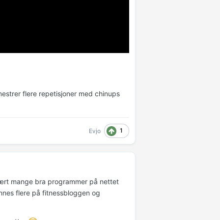
estrer flere repetisjoner med chinups
1
Evjo
vært mange bra programmer på nettet
innes flere på fitnessbloggen og