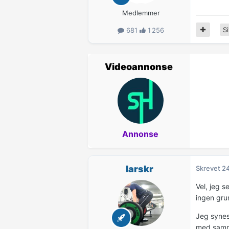
Medlemmer
Si
681
1 256
Videoannonse
Annonse
larskr
Skrevet
24
Vel, jeg 
ingen grun
Jeg synes
med samme