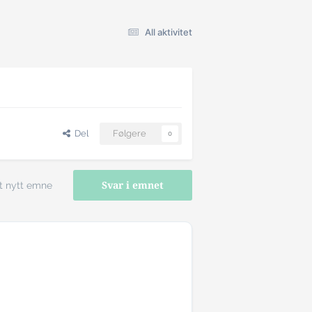
All aktivitet
Del
Følgere
0
t nytt emne
Svar i emnet