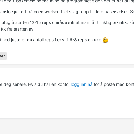
gi deg tilbakemeldingene mine på programmet siden det er det du s
kanskje justert på noen øvelser, f. eks lagt opp til flere baseøvelser.
nuftig å starte i 12-15 reps område slik at man får til riktig teknikk. Få 
nikk fra starten av.
t ned justerer du antall reps f.eks til 6-8 reps en uke
ter
re deg senere. Hvis du har en konto,
logg inn nå
for å poste med kont