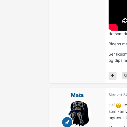
dersom du
Biceps me
Ser likso
og dips 
Si
Mats
Skrevet
24
Hei
Je
som kan v
myrevolut