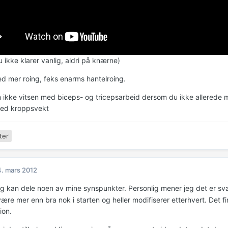
 ikke klarer vanlig, aldri på knærne)
d mer roing, feks enarms hantelroing.
m ikke vitsen med biceps- og tricepsarbeid dersom du ikke allerede m
med kroppsvekt
ter
. mars 2012
g kan dele noen av mine synspunkter. Personlig mener jeg det er s
ære mer enn bra nok i starten og heller modifiserer etterhvert. Det f
ion.