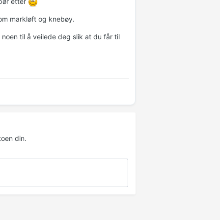
pør etter
 Som markløft og knebøy.
noen til å veilede deg slik at du får til
oen din.