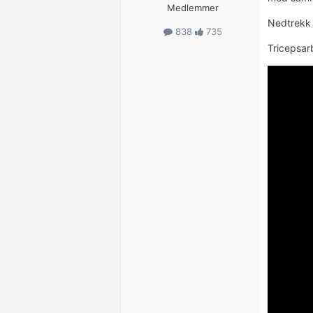
Medlemmer
Nedtrekk 
838
735
Tricepsar