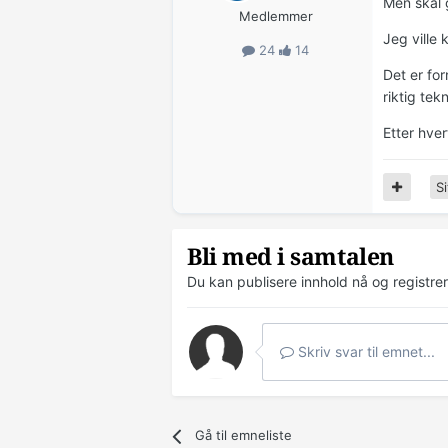
Men skal 
Medlemmer
Jeg ville 
24
14
Det er for
riktig tek
Etter hver
Si
Bli med i samtalen
Du kan publisere innhold nå og registre
Skriv svar til emnet...
Gå til emneliste