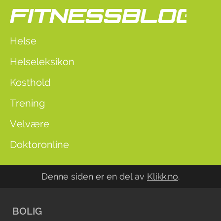
Helse
Helseleksikon
Kosthold
Trening
Velvære
Doktoronline
Denne siden er en del av
Klikk.no
.
BOLIG