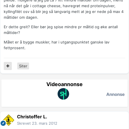
pleide. Tidligere lå jeg på ca 7 litt mindre måltider om dagen, mens
nå når det går i cottage cheese, havregrøt med proteinpulver,
kyllingfilèt osv så blir jeg så langvarig mett at jeg er nede på max 4
måltider om dagen.
Er dette greit? Eller bør jeg spise mindre pr måltid og øke antall
måltider?
Målet er å bygge muskler, har i utgangspunktet ganske lav
fettprosent.
Siter
Videoannonse
Annonse
Christoffer L.
Skrevet
23. mars 2012