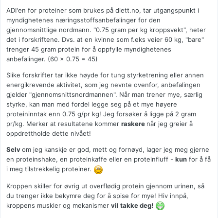
ADI'en for proteiner som brukes på diett.no, tar utgangspunkt i
myndighetenes næringsstoffsanbefalinger for den
gjennomsnittlige nordmann. "0.75 gram per kg kroppsvekt", heter
det i forskriftene. Dvs. at en kvinne som f.eks veier 60 kg, "bare"
trenger 45 gram protein for å oppfylle myndighetenes
anbefalinger. (60 x 0.75 = 45)
Slike forskrifter tar ikke høyde for tung styrketrening eller annen
energikrevende aktivitet, som jeg nevnte ovenfor, anbefalingen
gjelder "gjennomsnittsnordmannen". Når man trener mye, særlig
styrke, kan man med fordel legge seg på et mye høyere
proteininntak enn 0.75 g/pr kg! Jeg forsøker å ligge på 2 gram
pr/kg. Merker at resultatene kommer
raskere
når jeg greier å
oppdrettholde dette nivået!
Selv
om jeg kanskje er god, mett og fornøyd, lager jeg meg gjerne
en proteinshake, en proteinkaffe eller en proteinfluff -
kun
for å få
i meg tilstrekkelig proteiner.
Kroppen skiller for øvrig ut overflødig protein gjennom urinen, så
du trenger ikke bekymre deg for å spise for mye! Hiv innpå,
kroppens muskler og mekanismer
vil takke deg!