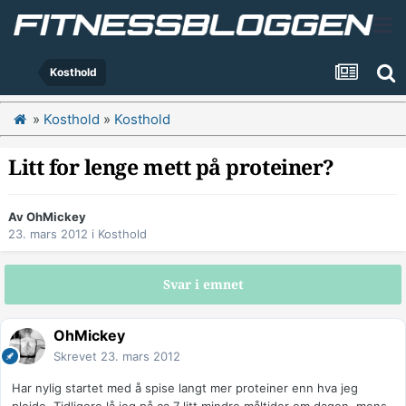
Kosthold
»
Kosthold
»
Kosthold
Litt for lenge mett på proteiner?
Av
OhMickey
23. mars 2012
i
Kosthold
Svar i emnet
OhMickey
Skrevet
23. mars 2012
Har nylig startet med å spise langt mer proteiner enn hva jeg