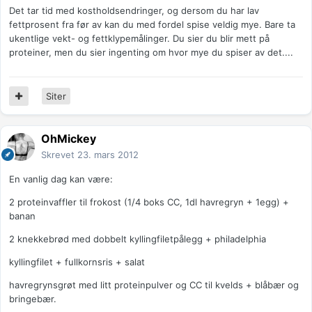
Det tar tid med kostholdsendringer, og dersom du har lav
fettprosent fra før av kan du med fordel spise veldig mye. Bare ta
ukentlige vekt- og fettklypemålinger. Du sier du blir mett på
proteiner, men du sier ingenting om hvor mye du spiser av det....
Siter
OhMickey
Skrevet
23. mars 2012
En vanlig dag kan være:
2 proteinvaffler til frokost (1/4 boks CC, 1dl havregryn + 1egg) +
banan
2 knekkebrød med dobbelt kyllingfiletpålegg + philadelphia
kyllingfilet + fullkornsris + salat
havregrynsgrøt med litt proteinpulver og CC til kvelds + blåbær og
bringebær.