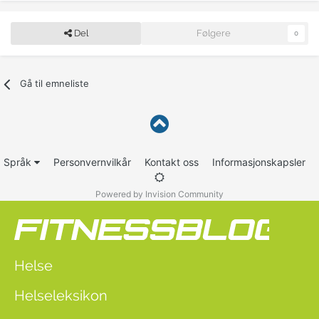
Del
Følgere
0
Gå til emneliste
Språk
Personvernvilkår
Kontakt oss
Informasjonskapsler
Powered by Invision Community
Helse
Helseleksikon