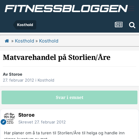
Kosthold
»
Kosthold
»
Kosthold
Matvarehandel på Storlien/Åre
Av
Storoe
27. februar 2012
i
Kosthold
Svar i emnet
Storoe
Skrevet
27. februar 2012
Har planer om å ta turen til Storlien/Åre til helga og handle inn