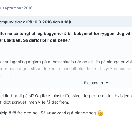
. september 2016
erspurv
skrev (På 19.9.2016 den 9.18):
fter nå så tungt at jeg begynner å bli bekymret for ryggen. Jeg vil l
er uaktuelt. Så derfor blir det belte
."
u har ingenting å gjøre på et helsestudio når antall kilo på stanga er vik
rener opp ryggen slik at du kan ta markløft uten belte. Utstyr kan man 
 ny PR.
Ekspander
veldig barnlig å si? Og ikke minst offensive. Jeg er ikke idoit hvis j
tt idiot skrevet, men ville få det frem.
hjelp å få fra deg nei. Så unødvendig å blande seg