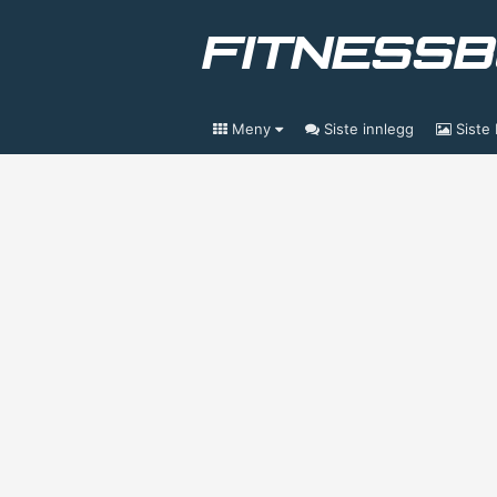
Meny
Siste innlegg
Siste 