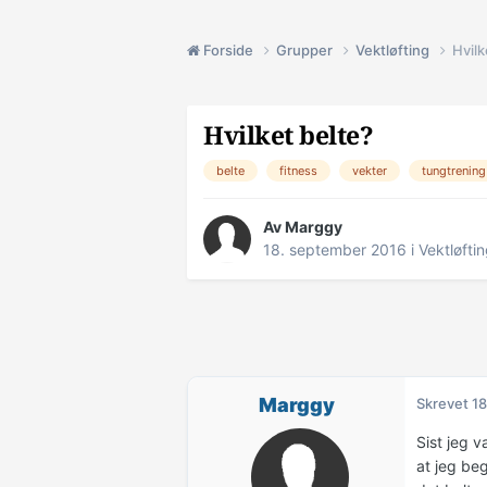
Forside
Grupper
Vektløfting
Hvilk
Hvilket belte?
belte
fitness
vekter
tungtrening
Av
Marggy
18. september 2016
i
Vektløfti
Marggy
Skrevet
18
Sist jeg v
at jeg beg