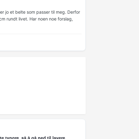
r jo et belte som passer til meg. Derfor
m rundt livet. Har noen noe forslag,
te tyngre, så å gå ned til lavere