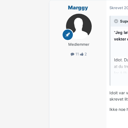
Marggy
Skrevet
20
Sup
"
Jeg lø
vekter 
Medlemmer
11
2
Idiot. D
at du t
for å få
Idoit var 
skrevet li
Ikke noe 