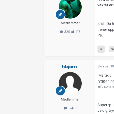
vekter er 
Medlemmer
Idiot. Du 
trener opp
329
116
PR.
Si
hbjorn
Skrevet
19
Marggy, pr
ryggen og
løft som 
Medlemmer
Superspur
1
0
veldig try