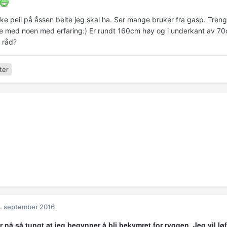
ke peil på åssen belte jeg skal ha. Ser mange bruker fra gasp. Trenge
øre med noen med erfaring:) Er rundt 160cm høy og i underkant av 70c
g råd?
ter
. september 2016
r nå så tungt at jeg begynner å bli bekymret for ryggen. Jeg vil løf