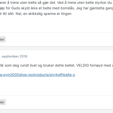
arer å trene uten belte så gjør det. Ved å trene uten belte styrker du
jøp for Guds skyld ikke et belte med borrelås. Jeg har gjentatte gang
r litt slitt. Nei, en skikkelig spenne er tingen
ter
. september 2016
 lik som deg rundt livet og bruker dette beltet. VELDIG fornøyd med d
w.gym2000shop.no/products/styrkelftbelte-s
ter