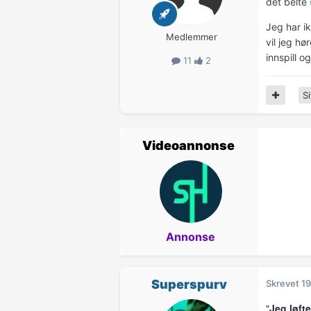
det belte
Jeg har ik
Medlemmer
vil jeg h
innspill o
11
2
Si
Videoannonse
Annonse
Superspurv
Skrevet
19
"
Jeg løfte