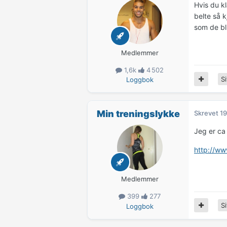
Hvis du kl
belte så k
som de bli
Medlemmer
1,6k
4 502
Si
Loggbok
Min treningslykke
Skrevet
19
Jeg er ca
http://ww
Medlemmer
399
277
Si
Loggbok