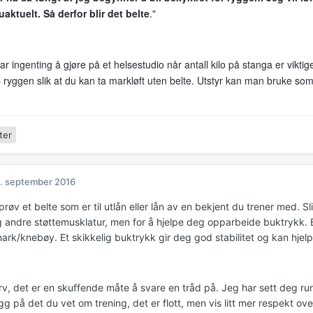
uaktuelt. Så derfor blir det belte
."
har ingenting å gjøre på et helsestudio når antall kilo på stanga er viktig
 ryggen slik at du kan ta markløft uten belte. Utstyr kan man bruke som
ter
. september 2016
øv et belte som er til utlån eller lån av en bekjent du trener med. Sli
 andre støttemusklatur, men for å hjelpe deg opparbeide buktrykk. 
mark/knebøy. Et skikkelig buktrykk gir deg god stabilitet og kan hjel
v, det er en skuffende måte å svare en tråd på. Jeg har sett deg ru
gg på det du vet om trening, det er flott, men vis litt mer respekt ov