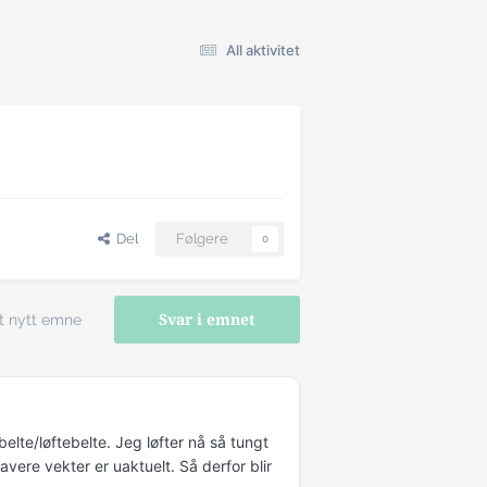
All aktivitet
Del
Følgere
0
t nytt emne
Svar i emnet
elte/løftebelte. Jeg løfter nå så tungt
avere vekter er uaktuelt. Så derfor blir