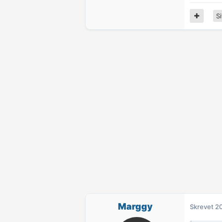
Si
Marggy
Skrevet
20