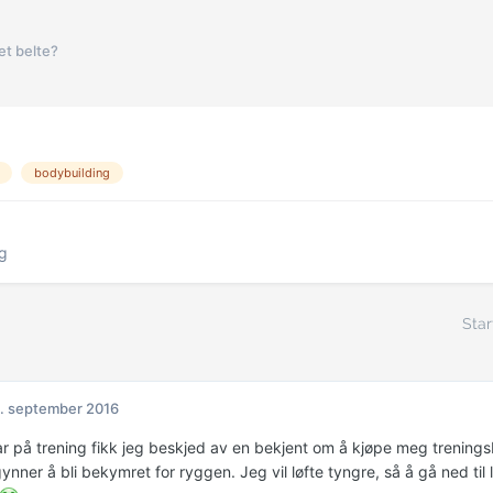
et belte?
bodybuilding
ng
Star
. september 2016
ar på trening fikk jeg beskjed av en bekjent om å kjøpe meg treningsb
ynner å bli bekymret for ryggen. Jeg vil løfte tyngre, så å gå ned til l