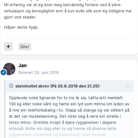
Mi erfaring var at eg kom meg betraktelig fortere ved å sikre
sirkulasjon og beveglighet enn å kun kvile slik som eg tidligere har
gjort ved skader.
Håper dette hjalp.
Siter
Jan
Skrevet
20. juni 2016
steintrollet
skrev (På 20.6.2016 den 21.25):
Opplevde noke lignande for to tre år sia. Løfta lett markløft
130 kg eller noke sånt og hørte ein lyd som minna om lyden av
å rive ein telefonkatalog i to. Glapp så stanga og var sikkert på
at det var muskelavriving. Det viste seg å vere ein strekk i
teres minor. Greidde knapt å kjøre ryggøvelser i dagane
etterpå. Kvilte ein dag eller to og trente så diverse lette
ryggøvelser (nedtrekk og kabelroing) med minimal