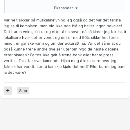
vektbelastning for å sikre sirkulasjon. Bevegelsesområdet var
Ekspander
redusert men trente i området der det var minimalt ubehag.
Økte så gradvis bevegelsesområdet og vektbelastning og
Var helt sikker på muskelavrivning jeg også og det var det første
droppa markløft til eg ikkje kjente ubehag meir. Mi erfaring var
jeg sa til kompisen, men ble ikke noe blå og heller ingen hevelse!
at eg kom meg betraktelig fortere ved å sikre sirkulasjon og
Det høres veldig likt ut og etter å ha sovet nå så klarer jeg faktisk å
beveglighet enn å kun kvile slik som eg tidligere har gjort ved
lokalisere hvor det er vondt og det er med 90% sikkerhet teres
skader.
minor, er ganske varm og øm der akkuratt nå. Var det sånn at du
Håper dette hjalp.
også kunne trene andre øvelser utenom rygg de neste dagene
etter skaden? Føltes ikke galt å trene benk eller hantelpress
vertfall. Takk for svar kamerat.. Hjalp meg å lokalisere hvor jeg
faktisk har vondt. Lurt å kanskje kjøle det ned? Eller burde jeg bare
la det være?
Siter