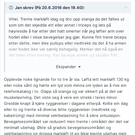
Jan
skrev (På 20.6.2016 den 19.40):
VHei. Trente markløft idag og dro opp stanga da det føltes ut
som om det skjedde ett eller annet i triceps og lats på
høyreside å har etter det hatt smerter når jeg løfter arm over
hodet eller i visse bevegelser jeg gjør. Kunne fint trene biceps
etter dette, men ikke pullups eller nedtrekk da det å ha armen
over hodet ikke var særlig behagelig. Merker det nå også en
del timer etter trening. Kan bevege armen og skulder fritt,
samt også latsen. Når jeg tøyer ut latsen med armene opp så
Ekspander
merker jeg det godt. Noen som vet hva det kan være?
Opplevde noke lignande for to tre år sia. Løfta lett markløft 130 kg
eller noke sånt og hørte ein lyd som minna om lyden av å rive ein
telefonkatalog i to. Glapp så stanga og var sikkert på at det var
muskelavriving. Det viste seg å vere ein strekk i teres minor.
Greidde knapt å kjøre ryggøvelser i dagane etterpå. Kvilte ein dag
eller to og trente så diverse lette ryggøvelser (nedtrekk og
kabelroing) med minimal vektbelastning for å sikre sirkulasjon.
Bevegelsesområdet var redusert men trente i området der det var
minimalt ubehag. Økte så gradvis bevegelsesområdet og
vektbelastning og droppa markløft til eg ikkje kjente ubehag meir.