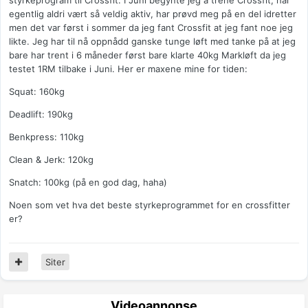
styrkeprogram til Crossfit. I Juni begynte jeg å trene Crossfit, har
egentlig aldri vært så veldig aktiv, har prøvd meg på en del idretter
men det var først i sommer da jeg fant Crossfit at jeg fant noe jeg
likte. Jeg har til nå oppnådd ganske tunge løft med tanke på at jeg
bare har trent i 6 måneder først bare klarte 40kg Markløft da jeg
testet 1RM tilbake i Juni. Her er maxene mine for tiden:
Squat: 160kg
Deadlift: 190kg
Benkpress: 110kg
Clean & Jerk: 120kg
Snatch: 100kg (på en god dag, haha)
Noen som vet hva det beste styrkeprogrammet for en crossfitter
er?
Siter
Videoannonse