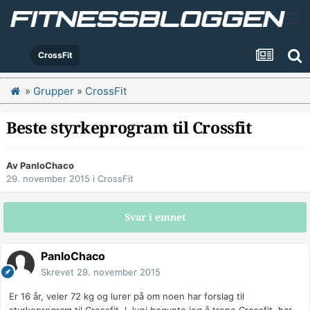
CrossFit
»
Grupper
»
CrossFit
Beste styrkeprogram til Crossfit
Av
PanloChaco
29. november 2015
i
CrossFit
Svar i emnet
PanloChaco
Skrevet
29. november 2015
Er 16 år, veier 72 kg og lurer på om noen har forslag til