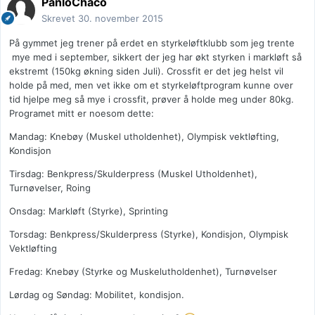
PanloChaco
Skrevet
30. november 2015
På gymmet jeg trener på erdet en styrkeløftklubb som jeg trente
mye med i september, sikkert der jeg har økt styrken i markløft så
ekstremt (150kg økning siden Juli). Crossfit er det jeg helst vil
holde på med, men vet ikke om et styrkeløftprogram kunne over
tid hjelpe meg så mye i crossfit, prøver å holde meg under 80kg.
Programet mitt er noesom dette:
Mandag: Knebøy (Muskel utholdenhet), Olympisk vektløfting,
Kondisjon
Tirsdag: Benkpress/Skulderpress (Muskel Utholdenhet),
Turnøvelser, Roing
Onsdag: Markløft (Styrke), Sprinting
Torsdag: Benkpress/Skulderpress (Styrke), Kondisjon, Olympisk
Vektløfting
Fredag: Knebøy (Styrke og Muskelutholdenhet), Turnøvelser
Lørdag og Søndag: Mobilitet, kondisjon.