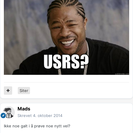
Siter
Mads
Skrevet
4. oktober 2014
Ikke noe galt i å prøve noe nytt vel?