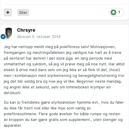
1
Siter
Chrsyre
Skrevet
5. oktober 2014
Jeg har nettopp meldt meg på polefitness selv! Motivasjonen,
fremgangen og mestringsfølelsen jeg vanligvs har hatt av å trene
på senteret har demret i det siste pga. en lang periode med
utmattethet og sykdom, så jeg vil prøve meg på noe nytt. Har alltid
elsket å drive med dans selv om jeg ikke er så flink til det, (host)
men i kombinasjon med styrketrening og bevegelighetstrening tror
jeg det blir veldig bra og noe jeg vil like. Begynner neste mandag,
og angrer ikke et sekund, selv om lommeboken krymper en
del:blush:
Du kan jo fremdeles gjøre styrkeøvelser hjemme evt., hvis du føler
du ikke får trent nok eller like mye som vanlig av
polefitnesstimene. Flere gode øvelser for både rumpe og resten
av kroppen du kan gjøre gratis som supplement., uten stenger og
apparater.