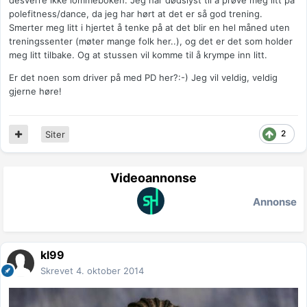
desverre ikke lommeboken. Jeg har dødslyst til å prøve meg litt på
polefitness/dance, da jeg har hørt at det er så god trening.
Smerter meg litt i hjertet å tenke på at det blir en hel måned uten
treningssenter (møter mange folk her..), og det er det som holder
meg litt tilbake. Og at stussen vil komme til å krympe inn litt.
Er det noen som driver på med PD her?:-) Jeg vil veldig, veldig
gjerne høre!
2
Siter
Videoannonse
Annonse
kl99
Skrevet
4. oktober 2014