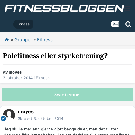
Fitness
»
Grupper
»
Fitness
Polefitness eller styrketrening?
Av
moyes
3. oktober 2014
i
Fitness
Svar i emnet
moyes
Skrevet
3. oktober 2014
Jeg skulle mer enn gjerne gjort begge deler, men det tillater