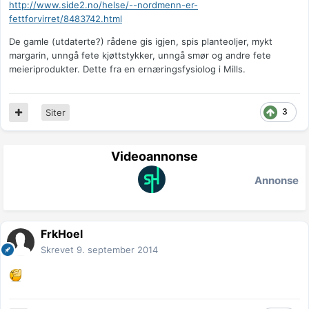
http://www.side2.no/helse/--nordmenn-er-
fettforvirret/8483742.html
De gamle (utdaterte?) rådene gis igjen, spis planteoljer, mykt
margarin, unngå fete kjøttstykker, unngå smør og andre fete
meieriprodukter. Dette fra en ernæringsfysiolog i Mills.
3
Siter
Videoannonse
Annonse
FrkHoel
Skrevet
9. september 2014