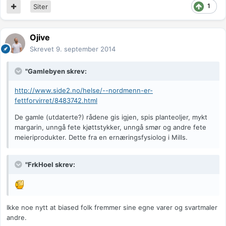
1
Siter
Ojive
Skrevet
9. september 2014
"Gamlebyen skrev:
http://www.side2.no/helse/--nordmenn-er-
fettforvirret/8483742.html
De gamle (utdaterte?) rådene gis igjen, spis planteoljer, mykt
margarin, unngå fete kjøttstykker, unngå smør og andre fete
meieriprodukter. Dette fra en ernæringsfysiolog i Mills.
"FrkHoel skrev:
Ikke noe nytt at biased folk fremmer sine egne varer og svartmaler
andre.