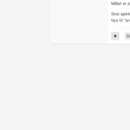
Målet er j
Skal sjek
tips til "
Si