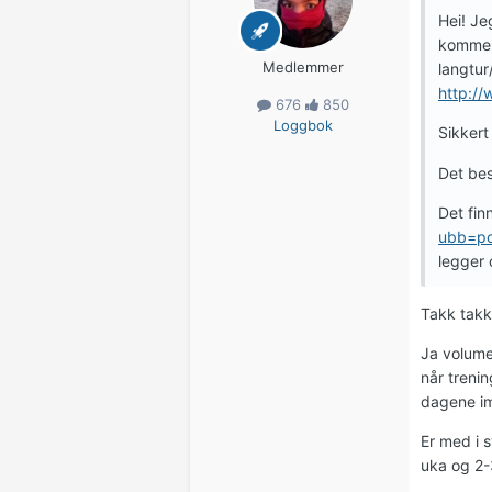
Hei! Je
kommer 
Medlemmer
langtur
http:/
676
850
Loggbok
Sikkert
Det bes
Det fin
ubb=po
legger 
Takk takk,
Ja volumet
når treni
dagene im
Er med i s
uka og 2-3