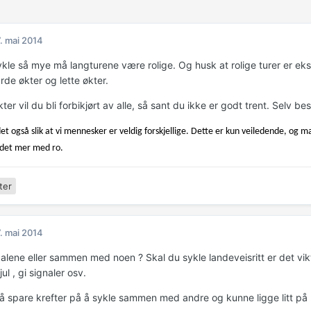
. mai 2014
kle så mye må langturene være rolige. Og husk at rolige turer er ekstr
de økter og lette økter.
kter vil du bli forbikjørt av alle, så sant du ikke er godt trent. Selv b
et også slik at vi mennesker er veldig forskjellige. Dette er kun veiledende, og
det mer med ro.
ter
. mai 2014
alene eller sammen med noen ? Skal du sykle landeveisritt er det vikti
ul , gi signaler osv.
så spare krefter på å sykle sammen med andre og kunne ligge litt på h