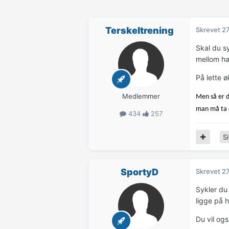
Terskeltrening
Skrevet
27
Skal du sy
mellom har
På lette ø
Medlemmer
Men så er d
man må ta 
434
257
Si
SportyD
Skrevet
27
Sykler du 
ligge på hj
Du vil og