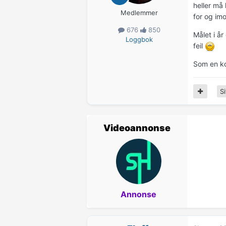
heller må
Medlemmer
for og imo
676
850
Målet i år
Loggbok
feil
Som en ko
Si
Videoannonse
Annonse