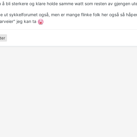
o å bli sterkere og klare holde samme watt som resten av gjengen uten 
ke ut sykkelforumet også, men er mange flinke folk her også så håpe
snarveier" jeg kan ta
ter