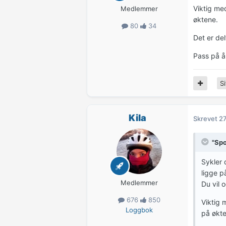
Viktig med
Medlemmer
øktene.
80
34
Det er de
Pass på å 
Si
Kila
Skrevet
27
"Spo
Sykler 
ligge på
Medlemmer
Du vil 
676
850
Viktig 
Loggbok
på økte