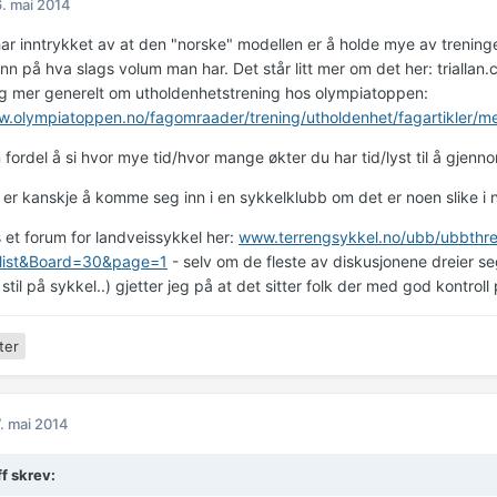
. mai 2014
ar inntrykket av at den "norske" modellen er å holde mye av treningen
n på hva slags volum man har. Det står litt mer om det her: triallan
og mer generelt om utholdenhetstrening hos olympiatoppen:
w.olympiatoppen.no/fagomraader/trening/utholdenhet/fagartikler/
 fordel å si hvor mye tid/hvor mange økter du har tid/lyst til å gjenn
 er kanskje å komme seg inn i en sykkelklubb om det er noen slike i
s et forum for landveissykkel her:
www.terrengsykkel.no/ubb/ubbthr
list&Board=30&page=1
- selv om de fleste av diskusjonene dreier s
stil på sykkel..) gjetter jeg på at det sitter folk der med god kontroll
ter
. mai 2014
ff skrev: