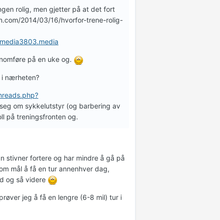
gen rolig, men gjetter på at det fort
an.com/2014/03/16/hvorfor-trene-rolig-
r/media3803.media
jennomføre på en uke og.
 i nærheten?
hreads.php?
 seg om sykkelutstyr (og barbering av
oll på treningsfronten og.
an stivner fortere og har mindre å gå på
som mål å få en tur annenhver dag,
id og så videre
øver jeg å få en lengre (6-8 mil) tur i