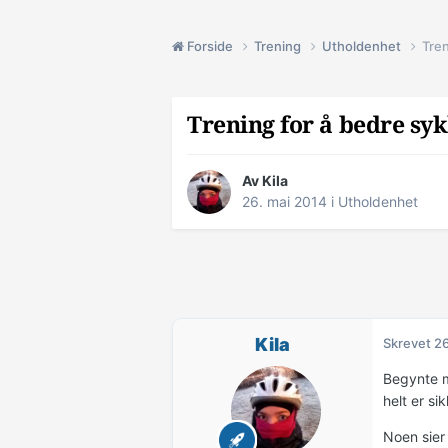
Forside
Trening
Utholdenhet
Tren
Trening for å bedre sy
Av
Kila
26. mai 2014
i
Utholdenhet
Kila
Skrevet
26
Begynte me
helt er si
Noen sier 