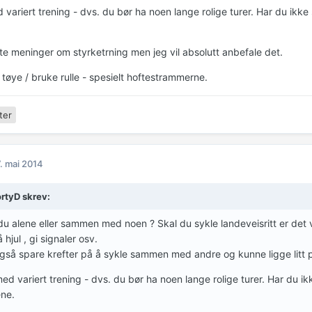
 variert trening - dvs. du bør ha noen lange rolige turer. Har du ikke
lte meninger om styrketrning men jeg vil absolutt anbefale det.
tøye / bruke rulle - spesielt hoftestrammerne.
ter
. mai 2014
rtyD skrev:
du alene eller sammen med noen ? Skal du sykle landeveisritt er det vik
 hjul , gi signaler osv.
også spare krefter på å sykle sammen med andre og kunne ligge litt p
med variert trening - dvs. du bør ha noen lange rolige turer. Har du i
ne.