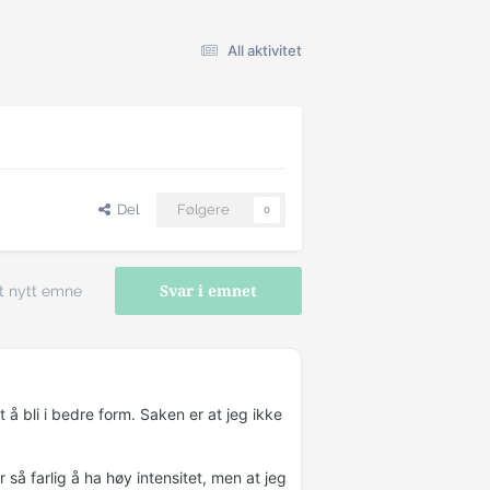
All aktivitet
Del
Følgere
0
t nytt emne
Svar i emnet
å bli i bedre form. Saken er at jeg ikke
 så farlig å ha høy intensitet, men at jeg