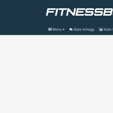
Meny
Siste innlegg
Siste 