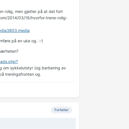
 rolig, men gjetter på at det fort
.com/2014/03/16/hvorfor-trene-rolig-
media3803.media
omføre på en uke og. :-)
 nærheten?
eads.php?
eg om sykkelutstyr (og barbering av
 på treningsfronten og.
Forfatter