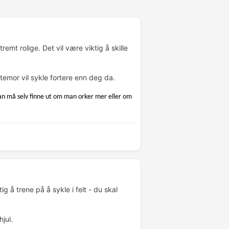
emt rolige. Det vil være viktig å skille
estemor vil sykle fortere enn deg da.
 man må selv finne ut om man orker mer eller om
g å trene på å sykle i felt - du skal
jul.