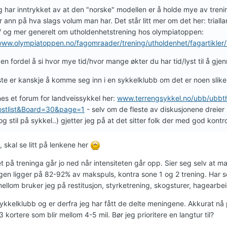
g har inntrykket av at den "norske" modellen er å holde mye av trenin
ann på hva slags volum man har. Det står litt mer om det her: triall
/ og mer generelt om utholdenhetstrening hos olympiatoppen:
/www.olympiatoppen.no/fagomraader/trening/utholdenhet/fagartikle
 en fordel å si hvor mye tid/hvor mange økter du har tid/lyst til å g
te er kanskje å komme seg inn i en sykkelklubb om det er noen slike
nes et forum for landveissykkel her:
www.terrengsykkel.no/ubb/ubbt
stlist&Board=30&page=1
- selv om de fleste av diskusjonene dreier
og stil på sykkel..) gjetter jeg på at det sitter folk der med god kontr
 skal se litt på lenkene her
 på treninga går jo ned når intensiteten går opp. Sier seg selv at m
ngen ligger på 82-92% av makspuls, kontra sone 1 og 2 trening. Har 
ellom bruker jeg på restitusjon, styrketrening, skogsturer, hagearbe
ykkelklubb og er derfra jeg har fått de delte meningene. Akkurat nå pr
 kortere som blir mellom 4-5 mil. Bør jeg prioritere en langtur til?