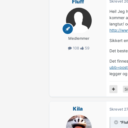
Fluff
Skrevet
26
Hei! Jeg h
kommer an
langtur/ 
http://ww
Medlemmer
Sikkert en
108
59
Det beste
Det finne
ubb=post
legger og 
Si
Kila
Skrevet
27
"Flu