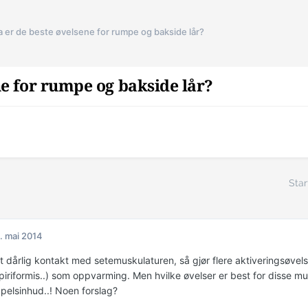
 er de beste øvelsene for rumpe og bakside lår?
ne for rumpe og bakside lår?
Star
. mai 2014
tt dårlig kontakt med setemuskulaturen, så gjør flere aktiveringsøvels
 piriformis..) som oppvarming. Men hvilke øvelser er best for disse
pelsinhud..! Noen forslag?