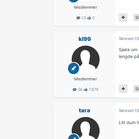
Medlemmer
Si
13
0
kl99
Skrevet
13
Sjekk om d
lengde på
Medlemmer
Si
3k
1 879
tara
Skrevet
13
Litt dum h