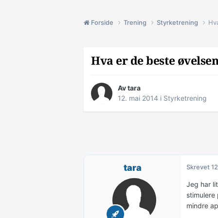
Forside
Trening
Styrketrening
Hva
Hva er de beste øvelse
Av
tara
12. mai 2014
i
Styrketrening
tara
Skrevet
12
Jeg har li
stimulere
mindre ap