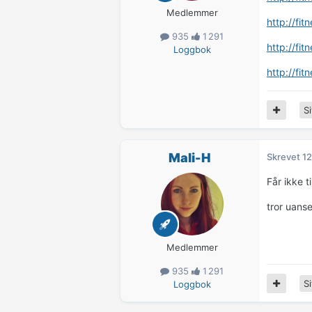
Medlemmer
http://fi
935
1 291
http://fi
Loggbok
http://fi
Si
Mali-H
Skrevet
12
Får ikke t
tror uans
Medlemmer
935
1 291
Si
Loggbok