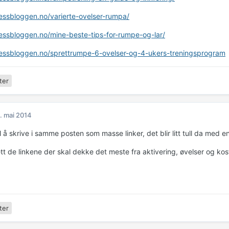
tnessbloggen.no/varierte-ovelser-rumpa/
tnessbloggen.no/mine-beste-tips-for-rumpe-og-lar/
tnessbloggen.no/sprettrumpe-6-ovelser-og-4-ukers-treningsprogram
ter
. mai 2014
il å skrive i samme posten som masse linker, det blir litt tull da med e
ett de linkene der skal dekke det meste fra aktivering, øvelser og ko
ter