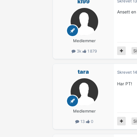
kl99
Skrevet
13
Ansett en
Medlemmer
Si
3k
1 879
tara
Skrevet
14
Har PT!
Medlemmer
Si
13
0