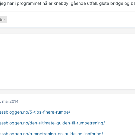
jeg har i programmet nå er knebøy, gående utfall, glute bridge og b
ter
. mai 2014
tnessbloggen.no/5-tips-finere-rumpe/
tnessbloggen.no/den-ultimate-guiden-til-rumpetrening/
tnessbloggen.no/rumpetrening-en-guide-og-innforing/