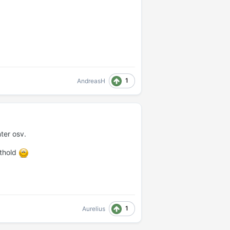
1
AndreasH
nter osv.
sthold
1
Aurelius