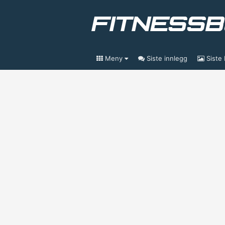
Meny
Siste innlegg
Siste 