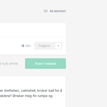
All aktivitet
Del
Følgere
0
t nytt emne
Svar i emnet
er (hoftehev, calmshell, bruker ball for å
 musklene? Ønsker meg fin rumpe og