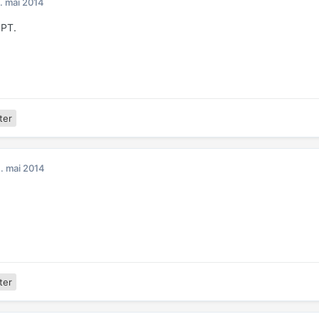
. mai 2014
 PT.
ter
. mai 2014
ter