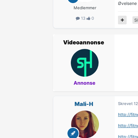
Øvelsene 
Medlemmer
13
0
Si
Videoannonse
Annonse
Mali-H
Skrevet
12
http://fi
http://fi
http://fi