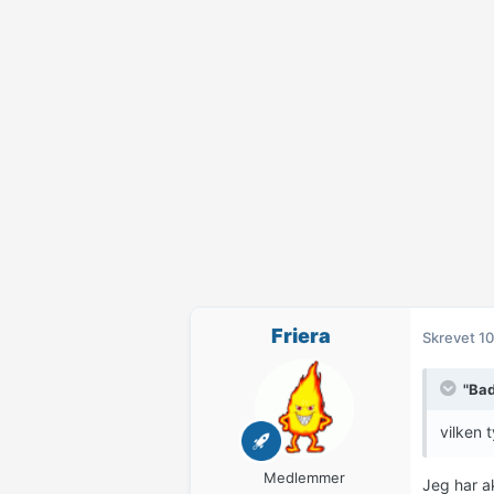
Friera
Skrevet
10
"Bad
vilken 
Medlemmer
Jeg har a