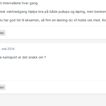
-intervallene hver gang.
l nok vektnedgang hjelpe bra på både pullups og løping, men benken v
u har god tid til eksamen, så finn en løsning du vil holde ute med. K
ter
. mai 2014
pe kamsport er det snakk om ?
ter