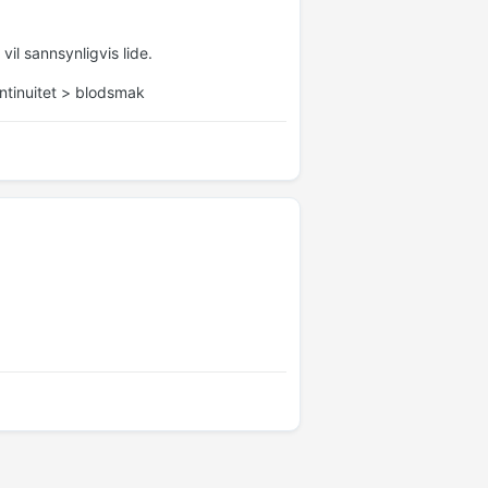
il sannsynligvis lide.
ontinuitet > blodsmak