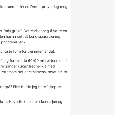
kker rundt i sirkler. Derfor prøver jeg meg
ært "min greie". Dette viser seg å være en
en har innsett at kondisjonsstrening,
prioriterer jeg?
 tyngste form for treningen enda).
 må jeg fordele de 60-90 min øktene med
 tre ganger i uka? (regner da med
, ettersom det er eksamenskravet om to
etterpå? Eller burde jeg bare "droppe"
dært. Hovedfokus er økt kondisjon og