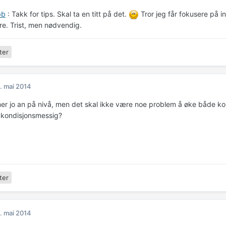
bb
: Takk for tips. Skal ta en titt på det.
Tror jeg får fokusere på i
ere. Trist, men nødvendig.
ter
. mai 2014
r jo an på nivå, men det skal ikke være noe problem å øke både kon
 kondisjonsmessig?
ter
. mai 2014