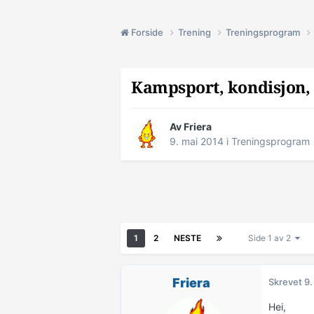
Forside
Trening
Treningsprogram
Kampsport, kondisjon, s
Av
Friera
9. mai 2014
i
Treningsprogram
1
2
NESTE
Side 1 av 2
Friera
Skrevet
9.
Hei,