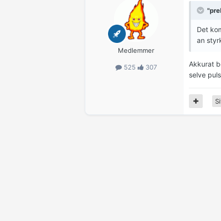
"pre
Det kom
an styr
Medlemmer
Akkurat b
525
307
selve pul
Si