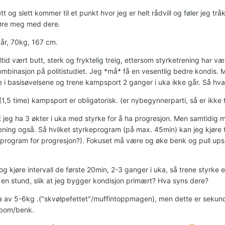
tt og slett kommer til et punkt hvor jeg er helt rådvill og føler jeg trå
øre meg med dere.
 år, 70kg, 167 cm.
ltid vært butt, sterk og fryktelig treig, ettersom styrketrening har v
ombinasjon på politistudiet. Jeg *må* få en vesentlig bedre kondis. M
e i basisøvelsene og trene kampsport 2 ganger i uka ikke går. Så hva 
1,5 time) kampsport er obligatorisk. (er nybegynnerparti, så er ikke
jeg ha 3 økter i uka med styrke for å ha progresjon. Men samtidig
trening også. Så hvilket styrkeprogram (på max. 45min) kan jeg kjøre
program for progresjon?). Fokuset må være og øke benk og pull ups
og kjøre intervall de første 20min, 2-3 ganger i uka, så trene styrke 
r en stund, slik at jeg bygger kondisjon primært? Hva syns dere?
a av 5-6kg .("skvølpefettet"/muffintoppmagen), men dette er sekun
 bom/benk.