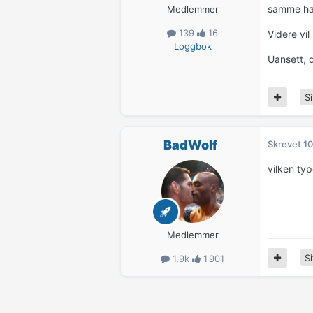
samme hat
Medlemmer
139
16
Videre vi
Loggbok
Uansett, d
Si
BadWolf
Skrevet
10
vilken ty
Medlemmer
Si
1,9k
1 901