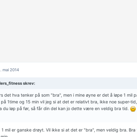
. mai 2014
ers_fitness skrev:
s det hva tenker på som "bra", men i mine øyne er det å løpe 1 mil p
på 1time og 15 min vil jeg si at det er relativt bra, ikke noe super-tid,
a du løp på før, så får din del kan jo dette være en veldig bra tid.
1 mil er ganske drøyt. Vil ikke si at det er "bra", men veldig bra. Bra t
 min.