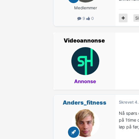
Medlemmer
Si
9
0
Videoannonse
Annonse
Anders_fitness
Skrevet
4.
Nå spørs 
på 1time o
løp på før