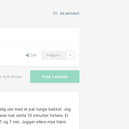
All aktivitet
Del
Følgere
0
t nytt emne
Svar i emnet
gelig ute med et par tunge bakker. Jeg
larer nok dette 10 minutter fortere. Er
2T og 7 min. Jogger ellers mye blant