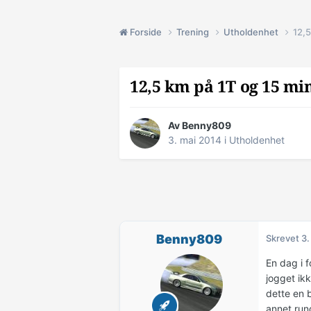
Forside
Trening
Utholdenhet
12,5
12,5 km på 1T og 15 mi
Av
Benny809
3. mai 2014
i
Utholdenhet
Benny809
Skrevet
3.
En dag i 
jogget ikk
dette en b
annet run