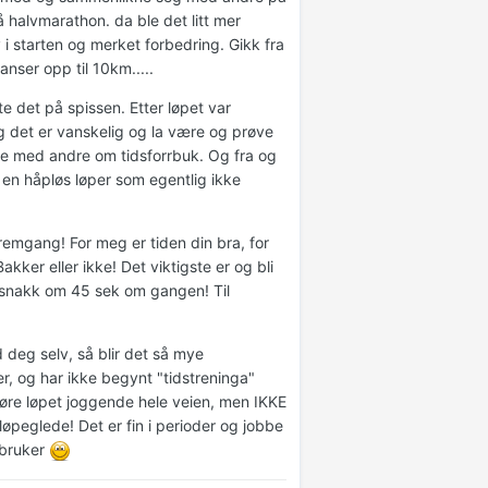
å halvmarathon. da ble det litt mer
y i starten og merket forbedring. Gikk fra
ser opp til 10km.....
 det på spissen. Etter løpet var
 og det er vanskelig og la være og prøve
akke med andre om tidsforrbuk. Og fra og
en håpløs løper som egentlig ikke
emgang! For meg er tiden din bra, for
ker eller ikke! Det viktigste er og bli
t snakk om 45 sek om gangen! Til
deg selv, så blir det så mye
, og har ikke begynt "tidstreninga"
øre løpet joggende hele veien, men IKKE
 løpeglede! Det er fin i perioder og jobbe
 bruker