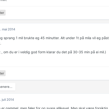
ter
. mai 2014
eg sprang 1 mil brukte eg 45 minutter. Alt under 1t på mila vil eg på
.
t , om du er i veldig god form klarar du det på 30-35 min på ei mil.)
ter
enere...
. juli 2014
 er gammel, men føler for og svare allikevel. Man skal være forsik