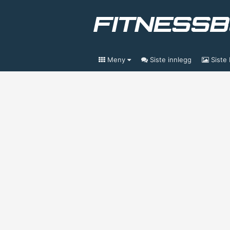
Meny
Siste innlegg
Siste 