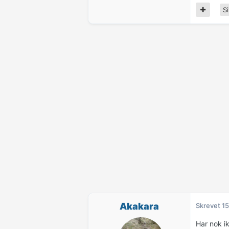
Si
Akakara
Skrevet
15
Har nok i