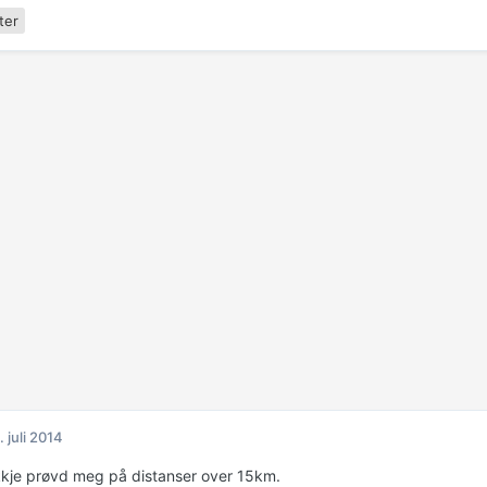
ter
. juli 2014
kkje prøvd meg på distanser over 15km.