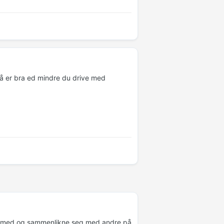
stå er bra ed mindre du drive med
tig med og sammenlikne seg med andre på