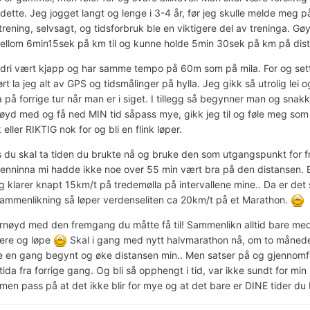
dette. Jeg jogget langt og lenge i 3-4 år, før jeg skulle melde meg p
trening, selvsagt, og tidsforbruk ble en viktigere del av treninga. Gø
ellom 6min15sek på km til og kunne holde 5min 30sek på km på distan
ldri vært kjapp og har samme tempo på 60m som på mila. For og sette
t la jeg alt av GPS og tidsmålinger på hylla. Jeg gikk så utrolig lei
a på forrige tur når man er i siget. I tillegg så begynner man og sn
øyd med og få ned MIN tid såpass mye, gikk jeg til og føle meg som 
 eller RIKTIG nok for og bli en flink løper.
 du skal ta tiden du brukte nå og bruke den som utgangspunkt for fr
enninna mi hadde ikke noe over 55 min vært bra på den distansen. Bak
g klarer knapt 15km/t på tredemølla på intervallene mine.. Da er de
ammenlikning så løper verdenseliten ca 20km/t på et Marathon.
rnøyd med den fremgang du måtte få til! Sammenlikn alltid bare med 
re og løpe
Skal i gang med nytt halvmarathon nå, om to måneder
e en gang begynt og øke distansen min.. Men satser på og gjennomf
tida fra forrige gang. Og bli så opphengt i tid, var ikke sundt for min
 men pass på at det ikke blir for mye og at det bare er DINE tider du