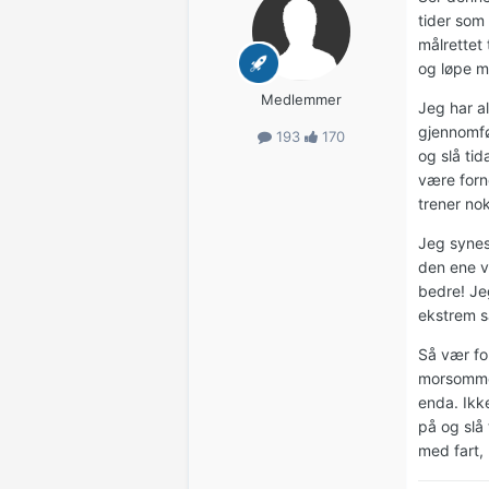
tider som 
målrettet 
og løpe m
Medlemmer
Jeg har a
gjennomfør
193
170
og slå tid
være forn
trener nok
Jeg synes
den ene v
bedre! Je
ekstrem s
Så vær fo
morsomme
enda. Ikk
på og slå 
med fart,