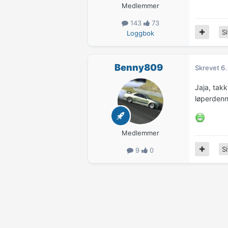
Medlemmer
143
73
Si
Loggbok
Benny809
Skrevet
6.
Jaja, takk
løperdenn
Medlemmer
Si
9
0