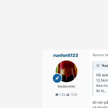
runforit123
Skrevet
14
"And
Nå spør
12,5km 
ikke hv
Medlemmer
litt til...
1,2k
1 216
40 min på 
på 50-60