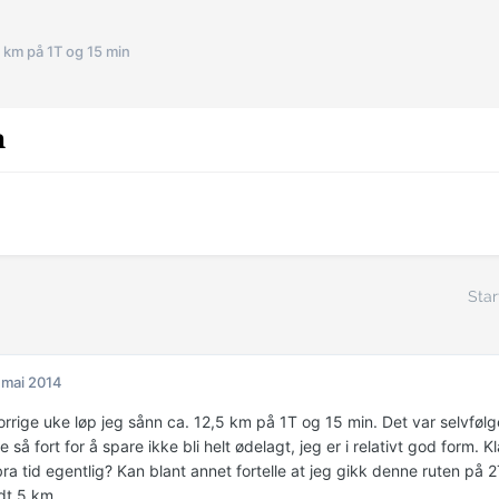
 km på 1T og 15 min
n
Star
 mai 2014
forrige uke løp jeg sånn ca. 12,5 km på 1T og 15 min. Det var selvføl
e så fort for å spare ikke bli helt ødelagt, jeg er i relativt god form. K
ra tid egentlig? Kan blant annet fortelle at jeg gikk denne ruten på 
dt 5 km.