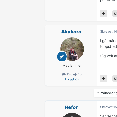
Si
Akakara
Skrevet
14
I går når 
toppidrett
(Eg veit a
Medlemmer
150
40
Si
Loggbok
2 måneder s
Hefor
Skrevet
15
Ser denne