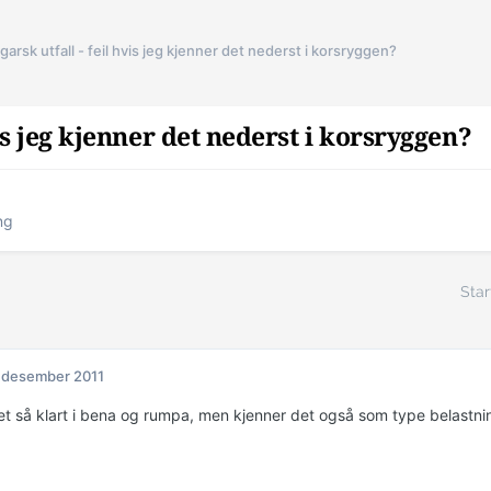
garsk utfall - feil hvis jeg kjenner det nederst i korsryggen?
vis jeg kjenner det nederst i korsryggen?
ng
Star
 desember 2011
et så klart i bena og rumpa, men kjenner det også som type belastnin