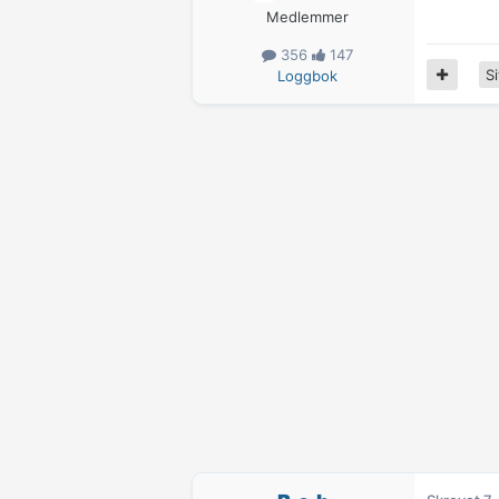
Medlemmer
356
147
Si
Loggbok