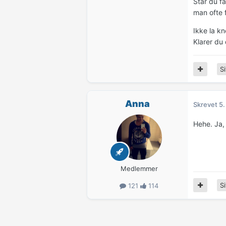
Står du få
man ofte f
Ikke la kn
Klarer du
Si
Anna
Skrevet
5.
Hehe. Ja,
Medlemmer
Si
121
114