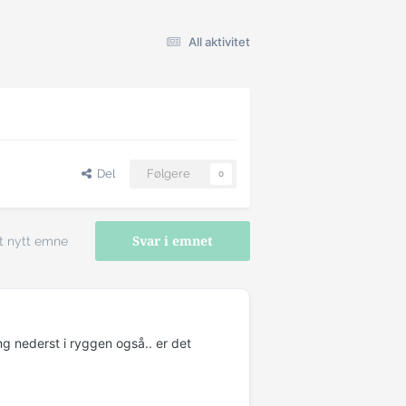
All aktivitet
Del
Følgere
0
t nytt emne
Svar i emnet
g nederst i ryggen også.. er det