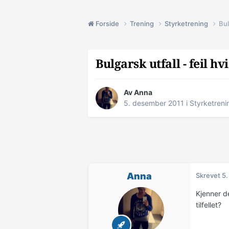
Forside
Trening
Styrketrening
Bul
Bulgarsk utfall - feil h
Av
Anna
5. desember 2011
i
Styrketreni
Anna
Skrevet
5.
Kjenner d
tilfellet?