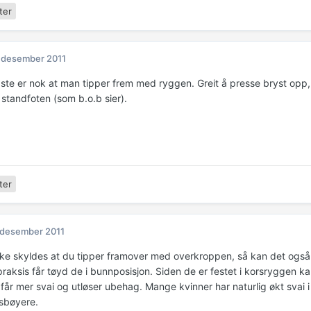
ter
 desember 2011
gste er nok at man tipper frem med ryggen. Greit å presse bryst opp
standfoten (som b.o.b sier).
ter
 desember 2011
ke skyldes at du tipper framover med overkroppen, så kan det og
raksis får tøyd de i bunnposisjon. Siden de er festet i korsryggen kan 
 får mer svai og utløser ubehag. Mange kvinner har naturlig økt svai
sbøyere.