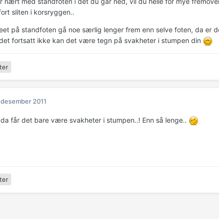
r nært med standfoten i det du går ned, vil du helle for mye fremover,
ort sliten i korsryggen..
eet på standfoten gå noe særlig lenger frem enn selve foten, da er det
 det fortsatt ikke kan det være tegn på svakheter i stumpen din
ter
 desember 2011
 da får det bare være svakheter i stumpen..! Enn så lenge..
ter