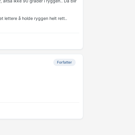
 altså ikke 90 grader i ryggen.. Da blir
 lettere å holde ryggen helt rett..
Forfatter