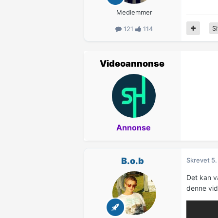
Medlemmer
Si
121
114
Videoannonse
Annonse
B.o.b
Skrevet
5.
Det kan væ
denne vid