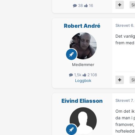
Si
38
16
Robert André
Skrevet
6.
Det vanli
frem med 
Medlemmer
1,5k
2 108
Si
Loggbok
Eivind Eliasson
Skrevet
7.
Om det ik
da man i p
framover,
hofteledd