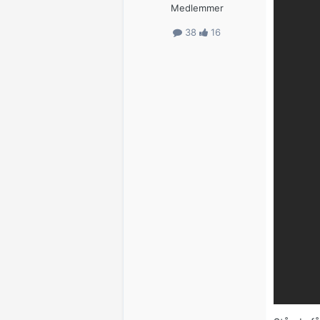
Medlemmer
38
16