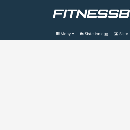
Meny
Siste innlegg
Siste 