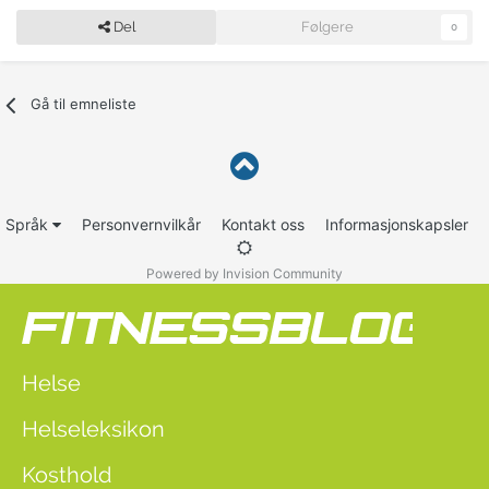
Del
Følgere
0
Gå til emneliste
Språk
Personvernvilkår
Kontakt oss
Informasjonskapsler
Powered by Invision Community
Helse
Helseleksikon
Kosthold