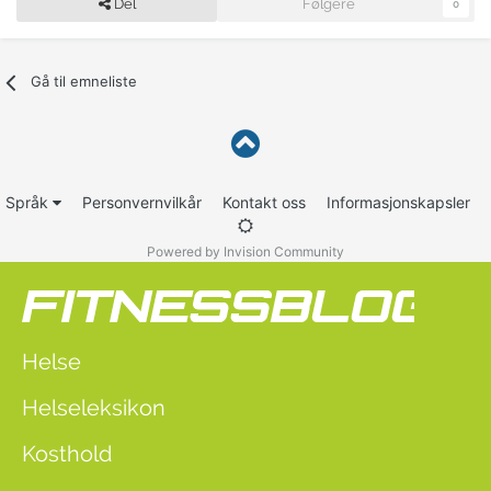
Del
Følgere
0
Gå til emneliste
Språk
Personvernvilkår
Kontakt oss
Informasjonskapsler
Powered by Invision Community
Helse
Helseleksikon
Kosthold