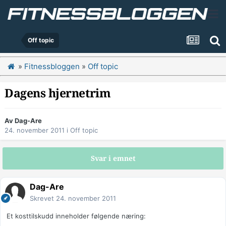
Off topic
»
Fitnessbloggen
»
Off topic
Dagens hjernetrim
Av
Dag-Are
24. november 2011
i
Off topic
Svar i emnet
Dag-Are
Skrevet
24. november 2011
Et kosttilskudd inneholder følgende næring: