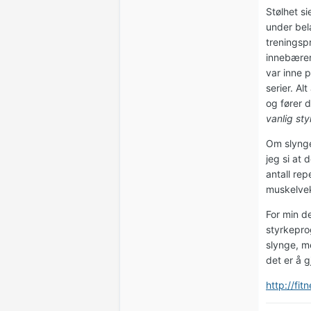
Stølhet s
under bela
treningsp
innebærer
var inne p
serier. Al
og fører 
vanlig sty
Om slynge
jeg si at 
antall rep
muskelvek
For min d
styrkepro
slynge, m
det er å 
http://fi