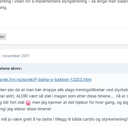
genting i veien for å implementere slyngetrening – så lenge man balan
ing.
ter
. november 2011
elone skrev:
sprek.fvn.no/sprek/F-beina-p-bakken-12253.html
kelen sier de at man bør droppe alle slags treningstilbehør ved styrke
har aldri, ALDRI vært så støl i magen som etter disse timene.... nå e
g blir fort støl
men jeg kjenner at det hjelper for hver gang, og j
ng! jeg elsker disse timene!
t må jo være greit å ha dette i tillegg til både cardio og styrketrenin