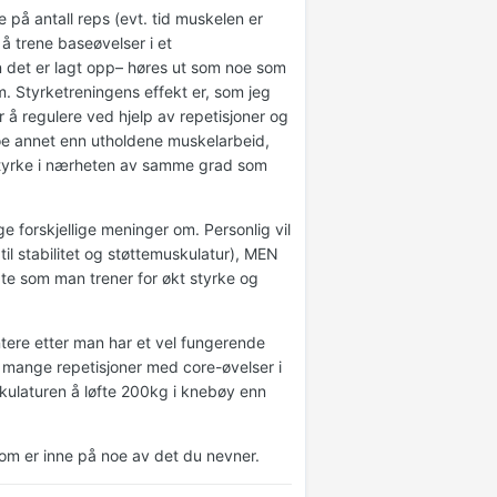
 på antall reps (evt. tid muskelen er
å trene baseøvelser i et
n det er lagt opp– høres ut som noe som
m. Styrketreningens effekt er, som jeg
r å regulere ved hjelp av repetisjoner og
e noe annet enn utholdene muskelarbeid,
elstyrke i nærheten av samme grad som
e forskjellige meninger om. Personlig vil
v til stabilitet og støttemuskulatur), MEN
måte som man trener for økt styrke og
tere etter man har et vel fungerende
v mange repetisjoner med core-øvelser i
kulaturen å løfte 200kg i knebøy enn
som er inne på noe av det du nevner.