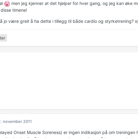
tøl
men jeg kjenner at det hjelper for hver gang, og jeg kan øke m
 disse timene!
å jo være greit å ha dette i tillegg til både cardio og styrketrening? 
ter
. november 2011
ayed Onset Muscle Soreness) er ingen indikasjon på om treningen har