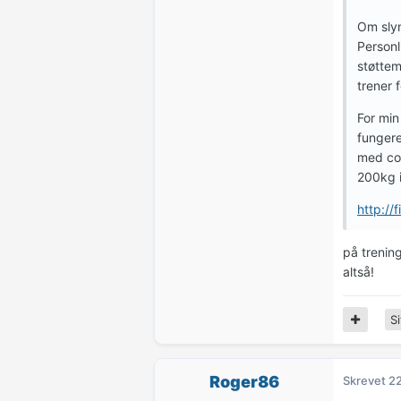
Om slyn
Personli
støttem
trener 
For min
fungere
med cor
200kg i
http://
på trening
altså!
Si
Roger86
Skrevet
22