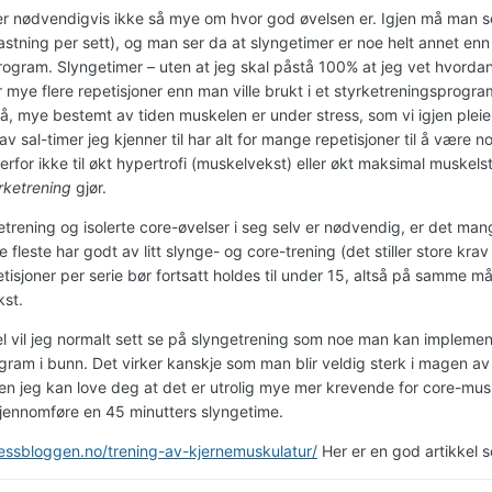
ier nødvendigvis ikke så mye om hvor god øvelsen er. Igjen må man se
stning per sett), og man ser da at slyngetimer er noe helt annet enn 
rogram. Slyngetimer – uten at jeg skal påstå 100% at jeg vet hvorda
 mye flere repetisjoner enn man ville brukt i et styrketreningsprogra
å, mye bestemt av tiden muskelen er under stress, som vi igjen pleie
t av sal-timer jeg kjenner til har alt for mange repetisjoner til å vær
derfor ikke til økt hypertrofi (muskelvekst) eller økt maksimal musk
rketrening
gjør.
trening og isolerte core-øvelser i seg selv er nødvendig, er det mang
de fleste har godt av litt slynge- og core-trening (det stiller store kra
etisjoner per serie bør fortsatt holdes til under 15, altså på samme 
st.
el vil jeg normalt sett se på slyngetrening som noe man kan implemen
gram i bunn. Det virker kanskje som man blir veldig sterk i magen a
en jeg kan love deg at det er utrolig mye mer krevende for core-mus
gjennomføre en 45 minutters slyngetime.
tnessbloggen.no/trening-av-kjernemuskulatur/
Her er en god artikkel 