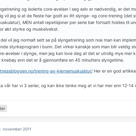
getrening og isolerte core-øvelser i seg selv er nødvendig, er det m
g vil jeg si at de fleste har godt av litt slynge- og core-trening (det sti
uskulatur), MEN antall repetisjoner per serie bør fortsatt holdes ti
for økt styrke og muskelvekst.
 del vil jeg normalt sett se på slyngetrening som noe man kan implem
nde styrkeprogram i bunn. Det virker kanskje som man blir veldig s
e-øvelser i slynge, men jeg kan love deg at det er utrolig mye mer 
 knebøy enn det er å gjennomføre en 45 minutters slyngetime.
fitnessbloggen.no/trening-av-kjernemuskulatur/
Her er en god artikke
a vår har vi 3 serier, og kan ikke tenke meg at vi har mer enn 12-14
ter
. november 2011