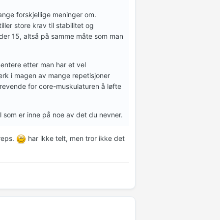
ange forskjellige meninger om.
ller store krav til stabilitet og
l under 15, altså på samme måte som man
entere etter man har et vel
terk i magen av mange repetisjoner
krevende for core-muskulaturen å løfte
l som er inne på noe av det du nevner.
 reps.
har ikke telt, men tror ikke det