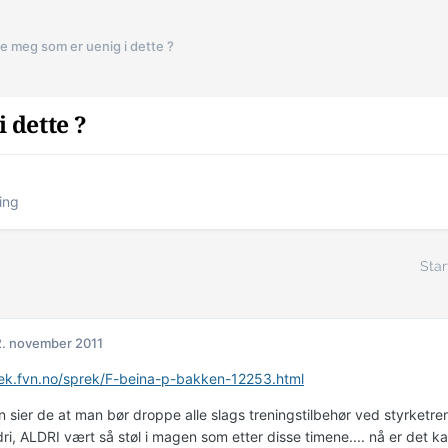
e meg som er uenig i dette ?
 dette ?
ing
Star
. november 2011
rek.fvn.no/sprek/F-beina-p-bakken-12253.html
en sier de at man bør droppe alle slags treningstilbehør ved styrketre
dri, ALDRI vært så støl i magen som etter disse timene.... nå er det 