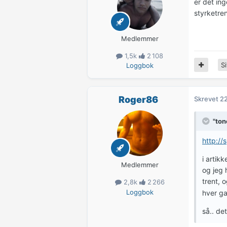
er det in
styrketren
Medlemmer
1,5k
2 108
Si
Loggbok
Roger86
Skrevet
22
"ton
http://
i artik
Medlemmer
og jeg 
trent, o
2,8k
2 266
Loggbok
hver ga
så.. de