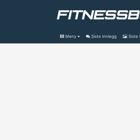
Meny
Siste innlegg
Siste 