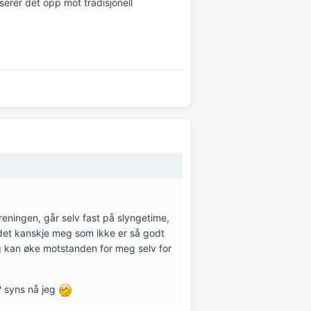
serer det opp mot tradisjonell
treningen, går selv fast på slyngetime,
r det kanskje meg som ikke er så godt
eg kan øke motstanden for meg selv for
g? syns nå jeg