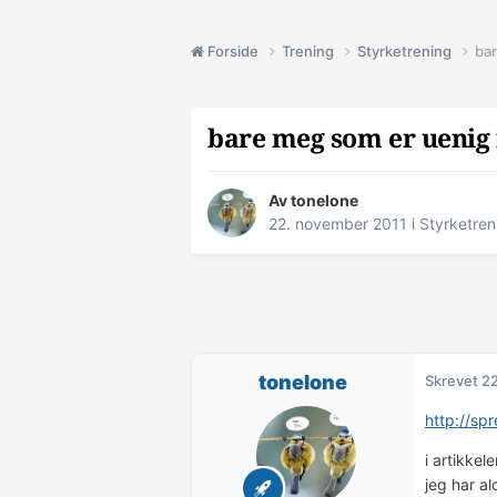
Forside
Trening
Styrketrening
bar
bare meg som er uenig i
Av
tonelone
22. november 2011
i
Styrketren
tonelone
Skrevet
22
http://sp
i artikkel
jeg har al