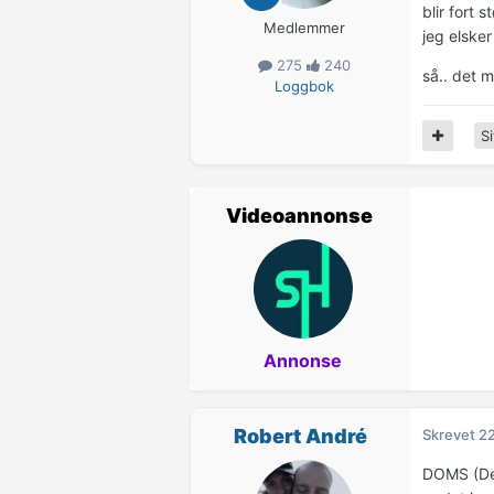
blir fort s
Medlemmer
jeg elsker
275
240
så.. det m
Loggbok
Si
Videoannonse
Annonse
Robert André
Skrevet
22
DOMS (Del