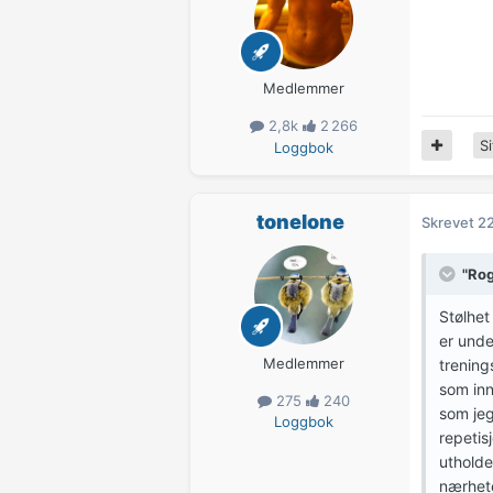
Medlemmer
2,8k
2 266
Si
Loggbok
tonelone
Skrevet
22
"Rog
Stølhet
er unde
Medlemmer
trening
som inn
275
240
som jeg
Loggbok
repetis
utholde
nærhet