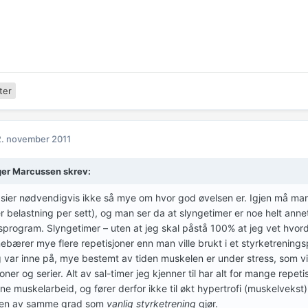
ter
. november 2011
er Marcussen skrev:
 sier nødvendigvis ikke så mye om hvor god øvelsen er. Igjen må man 
r belastning per sett), og man ser da at slyngetimer er noe helt anne
sprogram. Slyngetimer – uten at jeg skal påstå 100% at jeg vet hvor
ebærer mye flere repetisjoner enn man ville brukt i et styrketrening
 var inne på, mye bestemt av tiden muskelen er under stress, som vi 
joner og serier. Alt av sal-timer jeg kjenner til har alt for mange repet
ne muskelarbeid, og fører derfor ikke til økt hypertrofi (muskelvekst)
en av samme grad som
vanlig styrketrening
gjør.