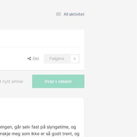
All aktivitet
Del
Følgere
0
t nytt emne
Svar i emnet
ningen, går selv fast på slyngetime, og
kanskje meg som ikke er så godt trent, og