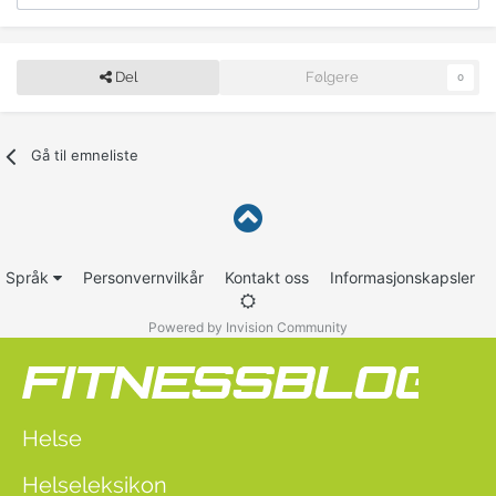
Del
Følgere
0
Gå til emneliste
Språk
Personvernvilkår
Kontakt oss
Informasjonskapsler
Powered by Invision Community
Helse
Helseleksikon