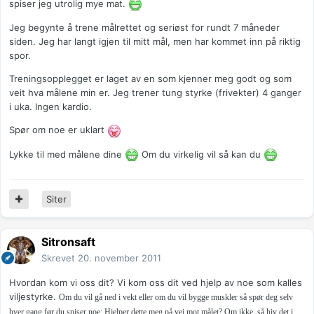
spiser jeg utrolig mye mat.
Jeg begynte å trene målrettet og seriøst for rundt 7 måneder
siden. Jeg har langt igjen til mitt mål, men har kommet inn på riktig
spor.
Treningsopplegget er laget av en som kjenner meg godt og som
veit hva målene min er. Jeg trener tung styrke (frivekter) 4 ganger
i uka. Ingen kardio.
Spør om noe er uklart
Lykke til med målene dine
Om du virkelig vil så kan du
Siter
Sitronsaft
Skrevet
20. november 2011
Hvordan kom vi oss dit? Vi kom oss dit ved hjelp av noe som kalles
viljestyrke.
Om du vil gå ned i vekt eller om du vil bygge muskler så spør deg selv
hver gang før du spiser noe: Hjelper dette meg på vei mot målet? Om ikke, så hiv det i