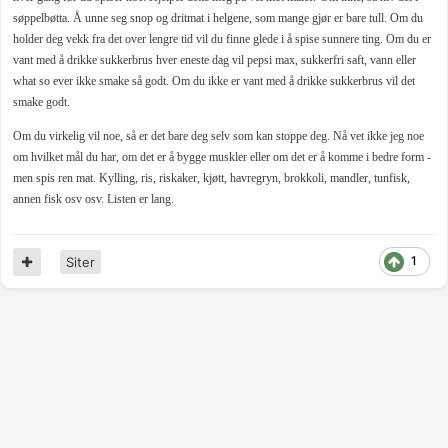
søppelbøtta. Å unne seg snop og dritmat i helgene, som mange gjør er bare tull. Om du
holder deg vekk fra det over lengre tid vil du finne glede i å spise sunnere ting. Om du er
vant med å drikke sukkerbrus hver eneste dag vil pepsi max, sukkerfri saft, vann eller
what so ever ikke smake så godt. Om du ikke er vant med å drikke sukkerbrus vil det
smake godt.
Om du virkelig vil noe, så er det bare deg selv som kan stoppe deg. Nå vet ikke jeg noe
om hvilket mål du har, om det er å bygge muskler eller om det er å komme i bedre form -
men spis ren mat. Kylling, ris, riskaker, kjøtt, havregryn, brokkoli, mandler, tunfisk,
annen fisk osv osv. Listen er lang.
1
Siter