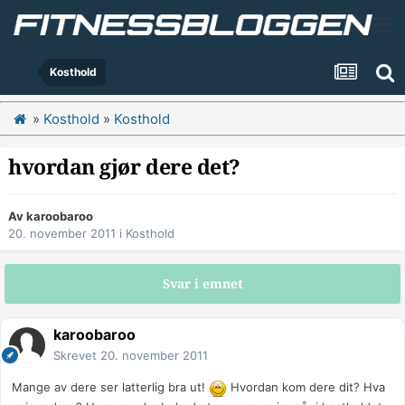
Kosthold
»
Kosthold
»
Kosthold
hvordan gjør dere det?
Av
karoobaroo
20. november 2011
i
Kosthold
Svar i emnet
karoobaroo
Skrevet
20. november 2011
Mange av dere ser latterlig bra ut!
Hvordan kom dere dit? Hva