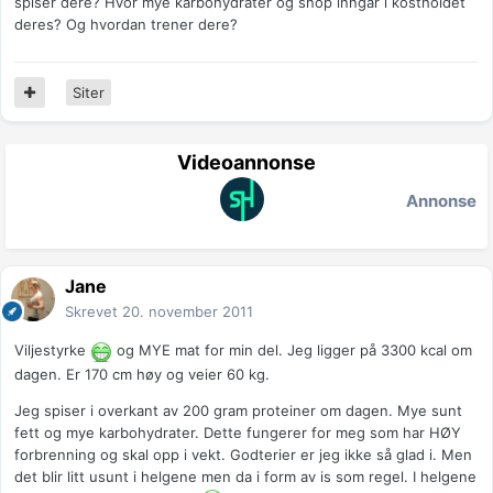
spiser dere? Hvor mye karbohydrater og snop inngår i kostholdet
deres? Og hvordan trener dere?
Siter
Videoannonse
Annonse
Jane
Skrevet
20. november 2011
Viljestyrke
og MYE mat for min del. Jeg ligger på 3300 kcal om
dagen. Er 170 cm høy og veier 60 kg.
Jeg spiser i overkant av 200 gram proteiner om dagen. Mye sunt
fett og mye karbohydrater. Dette fungerer for meg som har HØY
forbrenning og skal opp i vekt. Godterier er jeg ikke så glad i. Men
det blir litt usunt i helgene men da i form av is som regel. I helgene