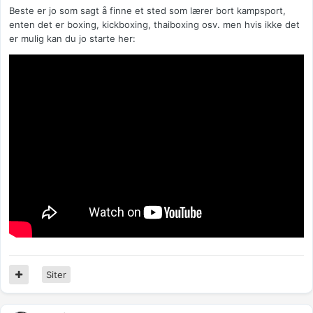
Beste er jo som sagt å finne et sted som lærer bort kampsport,
enten det er boxing, kickboxing, thaiboxing osv. men hvis ikke det
er mulig kan du jo starte her:
Siter