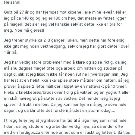
Heisann!
Gutt på 27 år og har kjempet mot kiloene i alle mine leveår. Nå er
jeg på ca 140 kg og jeg er 180 cm høy, det meste av fettet ligger
på magen, det sier seg vel kanskje selv at dette ikke er bra for
meg. Noe må gjøres!!
Jeg trener styrke ca 2-3 ganger i uken, men dette har foreløbig
ikke gitt meg noen vektnedgang, selv om jeg har gjort dette i over
1 år nå.
Jeg har veldig store problemer med å klare og spise riktig, da jeg
må snu døgnet meget ofte pga arbeid om natten og studier på
dagtid, slik at jeg liksom ikke får noen rutine i hverdagen min. Jeg
har lest at en helst ikke skal spise store måltider om natten, så jeg
prøver å spise 2 lette måltider i løpet av en nattevakt på 10 timer.
F.eks 2 knekkebrød/brødskiver tidlig på vakten og en yoghurt eller
en skål havregrøt på slutten av vakten. Det hender seg at jeg
spiser litt frukt i mellom. Da jeg kommer hjem må jeg jo sove hele
dagen, og da blir ofte det første måltidet en stor middag....
I tillegg føler jeg at jeg liksom har tid til å lage meg sunn mat hele
tiden, da jeg studerer og arbeider veldig mye, så da ender ofte
med en ferdigpizza eller noe annet som er raskt og lettvint. Så tips