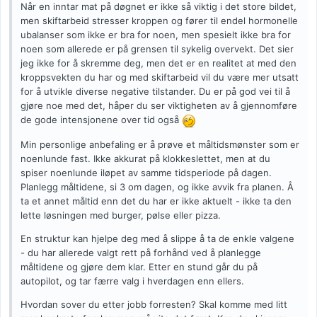
Når en inntar mat på døgnet er ikke så viktig i det store bildet,
men skiftarbeid stresser kroppen og fører til endel hormonelle
ubalanser som ikke er bra for noen, men spesielt ikke bra for
noen som allerede er på grensen til sykelig overvekt. Det sier
jeg ikke for å skremme deg, men det er en realitet at med den
kroppsvekten du har og med skiftarbeid vil du være mer utsatt
for å utvikle diverse negative tilstander. Du er på god vei til å
gjøre noe med det, håper du ser viktigheten av å gjennomføre
de gode intensjonene over tid også
Min personlige anbefaling er å prøve et måltidsmønster som er
noenlunde fast. Ikke akkurat på klokkeslettet, men at du
spiser noenlunde iløpet av samme tidsperiode på dagen.
Planlegg måltidene, si 3 om dagen, og ikke avvik fra planen. Å
ta et annet måltid enn det du har er ikke aktuelt - ikke ta den
lette løsningen med burger, pølse eller pizza.
En struktur kan hjelpe deg med å slippe å ta de enkle valgene
- du har allerede valgt rett på forhånd ved å planlegge
måltidene og gjøre dem klar. Etter en stund går du på
autopilot, og tar færre valg i hverdagen enn ellers.
Hvordan sover du etter jobb forresten? Skal komme med litt