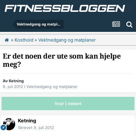
Vektnedgang og matplaner
»
Kosthold
»
Vektnedgang og matplaner
Er det noen der ute som kan hjelpe
meg?
Av
Ketning
9. juli 2012
i
Vektnedgang og matplaner
Svar i emnet
Ketning
Skrevet
9. juli 2012