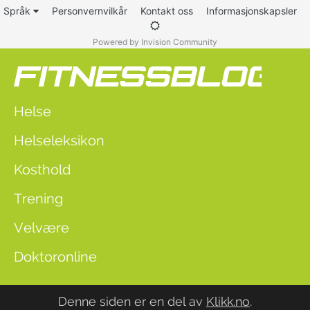
Språk
Personvernvilkår
Kontakt oss
Informasjonskapsler
Powered by Invision Community
Helse
Helseleksikon
Kosthold
Trening
Velvære
Doktoronline
Denne siden er en del av
Klikk.no
.