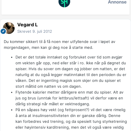
Annonse
Vegard L
Skrevet
9. juli 2012
Du kommer sikkert til å få noen mer utfyllende svar i løpet av
morgendagen, men kan gi deg noe å starte med.
Det er det totale inntaket og forbruket over tid som avgjør
om vekten går opp, ned eller står i ro. Ikke når på døgnet du
spiser. Hvis du sover om dagen og jobber om natten, er det
naturlig at du også legger matinntaket til den perioden du er
våken. Det er ingenting magisk som skjer om du spiser et
stort måltid om natten vs om dagen.
Flytende kalorier metter dårligere enn mat du spiser. Alt av
jus og brus (unntak for lettbrus/lettsaft) vil derfor være en
dårlig strategi når målet er vektnedgang.
På en såpass høy vekt (og fettprosent?) vil det være rimelig
å anta at insulinsensitiviteten din er ganske dårlig. Denne
kan forbedres ved trening, og da spesielt tung styrketrening
eller høyintensiv karditrening, men det vil også være veldig