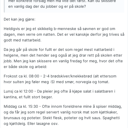
mer konkrete forslag men må vite det først. Kan du skissere
en vanlig dag der du jobber og er på skole?
Det kan jeg gjøre:
Heldigvis er jeg et skikkelig b-menneske så søvnen er god om
dagen, men verre om natten. Det er vel kanskje derfor jeg trives så
godt med nattarbeid.
Da jeg går på skole for fullt er det som regel mest nattarbeid i
helgene, men det hender seg også at jeg drar rett på skolen etter
jobb. Men jeg kan skissere en vanlig fredag for meg, hvor det ofte
er både skole og arbeid:
Frokost ca kl. 08:00 - 2-4 brødskiver/knekkebrød (alt ettersom
hvor sulten jeg føler meg :S) med smør, norvegia og tomat.
Lunsj ca kl 12:00 - Da pleier jeg ofte å kjøpe salat i salatbaren i
kantina, et fullt stort beger.
Middag ca kl. 15:30 - Ofte innom foreldrene mine å spiser middag,
og da får jeg som regel servert vanlig norsk mat som kjøttkaker,
brunsaus og poteter. Stekt flesk, poteter og hvit saus. Spaghetti
og kjøttdeig. Eller lasagne osv.