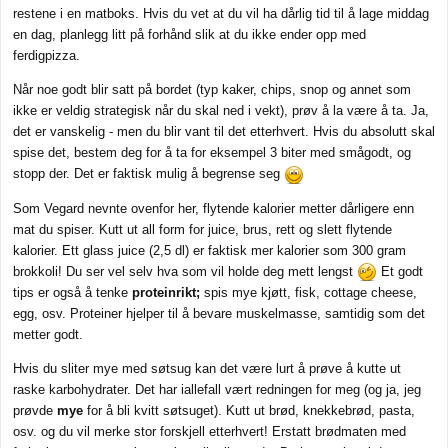
restene i en matboks. Hvis du vet at du vil ha dårlig tid til å lage middag
en dag, planlegg litt på forhånd slik at du ikke ender opp med
ferdigpizza.
Når noe godt blir satt på bordet (typ kaker, chips, snop og annet som
ikke er veldig strategisk når du skal ned i vekt), prøv å la være å ta. Ja,
det er vanskelig - men du blir vant til det etterhvert. Hvis du absolutt skal
spise det, bestem deg for å ta for eksempel 3 biter med smågodt, og
stopp der. Det er faktisk mulig å begrense seg
Som Vegard nevnte ovenfor her, flytende kalorier metter dårligere enn
mat du spiser. Kutt ut all form for juice, brus, rett og slett flytende
kalorier. Ett glass juice (2,5 dl) er faktisk mer kalorier som 300 gram
brokkoli! Du ser vel selv hva som vil holde deg mett lengst
Et godt
tips er også å tenke
proteinrikt;
spis mye kjøtt, fisk, cottage cheese,
egg, osv. Proteiner hjelper til å bevare muskelmasse, samtidig som det
metter godt.
Hvis du sliter mye med søtsug kan det være lurt å prøve å kutte ut
raske karbohydrater. Det har iallefall vært redningen for meg (og ja, jeg
prøvde
mye
for å bli kvitt søtsuget). Kutt ut brød, knekkebrød, pasta,
osv. og du vil merke stor forskjell etterhvert! Erstatt brødmaten med