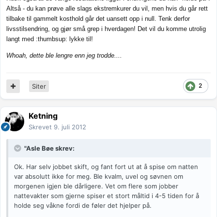
Altså - du kan prøve alle slags ekstremkurer du vil, men hvis du går rett
tilbake til gammelt kosthold går det uansett opp i null. Tenk derfor
livsstilsendring, og gjør små grep i hverdagen! Det vil du komme utrolig
langt med :thumbsup: lykke til!
Whoah, dette ble lengre enn jeg trodde....
2
Siter
Ketning
Skrevet
9. juli 2012
"Asle Bøe skrev:
Ok. Har selv jobbet skift, og fant fort ut at å spise om natten
var absolutt ikke for meg. Ble kvalm, uvel og søvnen om
morgenen igjen ble dårligere. Vet om flere som jobber
nattevakter som gjerne spiser et stort måltid i 4-5 tiden for å
holde seg våkne fordi de føler det hjelper på.