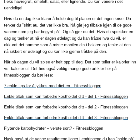
f.eks havregrøt, omelett, salat, eller lignende. Du kan variere i det
uendelige!
Hvis du en dag ikke klarer å holde deg til planen er det ingen krise. Da
tenker du "shitt au, det var ikke bra. Nå går jeg tilbake igjen til de gode
vanene som jeg har begynt på". Og så gjør du det. Hvis du sprekker en
dag og tenker at nå er dagen ødelagt og du kan fråtse hva du vil, er
akkurat det samme som å miste mobilen din i bakken og tenke at den
nå sikkert er ødelagt og du kan like gjerne tråkke på den.
Når på dagen du vil spise er helt opp til deg. Det som teller er kalorier inn
vs. kalorier ut. Det fins også veldig mange gode artikler her på
fitnessbloggen du bør lese:
7 enkle tips for å lykkes med dietten - Fitnessbloggen
Enkle tiltak som kan forbedre kostholdet ditt - del 1 - Fitnessbloggen
Enkle tiltak som kan forbedre kostholdet ditt - del 2 - Fitnessbloggen
Enkle tiltak som kan forbedre kostholdet ditt - del 3 - Fitnessbloggen
Flytende karbohydrater – verste sort? - Fitnessbloggen
Husk også at de varige resultatene ligger i endringene du kan "holde på".