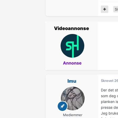
Si
Videoannonse
Annonse
Imu
Skrevet
26
Der det s
som deg og
planken i
presse deg
Jeg bruke
Medlemmer