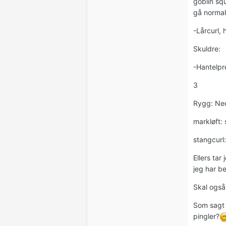
goblin squ
gå normalt
-Lårcurl, 
Skuldre:
-Hantelpr
3
Rygg: Ne
markløft:
stangcurl:
Ellers ta
jeg har b
Skal også
Som sagt 
pingler?