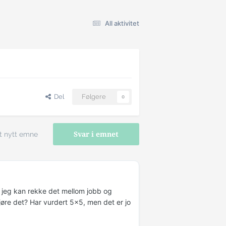
All aktivitet
Del
Følgere
0
t nytt emne
Svar i emnet
at jeg kan rekke det mellom jobb og
gjøre det? Har vurdert 5x5, men det er jo