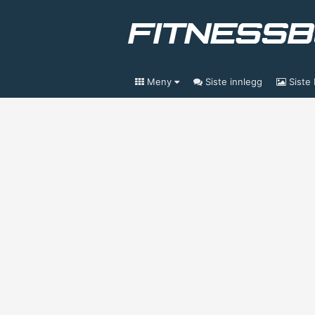
Meny
Siste innlegg
Siste 