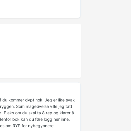
å du kommer dypt nok. Jeg er like svak
r ryggen. Som mageøvelse ville jeg tatt
. F.eks om du skal ta 8 rep og klarer å
edenfor bok kan du føre logg her inne.
) Les om RYP for nybegynnere