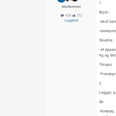
1
Medlemmer
Bryst :
438
212
Loggbok
-skrå han
-benkpres
Skuldre:
-et appara
kg og det 
Triceps:
-Franskpr
2
Legger, p
lår:
-Knebøy, 