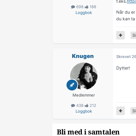
f.eks.
http
698
188
Når du er
Loggbok
du kan ta
Si
Knugen
Skrevet
26
Dytter!
Medlemmer
438
212
Si
Loggbok
Bli med i samtalen