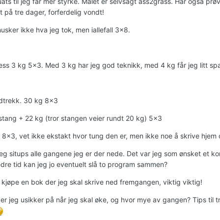
ats til jeg får mer styrke. Målet er selvsagt ass2grass. Har også prø
 på tre dager, forferdelig vondt!
husker ikke hva jeg tok, men iallefall 3x8.
ess 3 kg 5x3. Med 3 kg har jeg god teknikk, med 4 kg får jeg litt sp
dtrekk. 30 kg 8x3
 stang + 22 kg (tror stangen veier rundt 20 kg) 5x3
 8x3, vet ikke ekstakt hvor tung den er, men ikke noe å skrive hjem om
r jeg situps alle gangene jeg er der nede. Det var jeg som ønsket et
edre tid kan jeg jo eventuelt slå to program sammen?
 kjøpe en bok der jeg skal skrive ned fremgangen, viktig viktig!
er jeg usikker på når jeg skal øke, og hvor mye av gangen? Tips til t