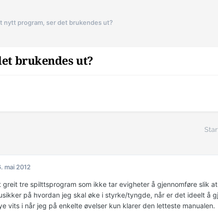
t nytt program, ser det brukendes ut?
det brukendes ut?
Star
. mai 2012
t greit tre spilttsprogram som ikke tar evigheter å gjennomføre slik 
usikker på hvordan jeg skal øke i styrke/tyngde, når er det ideelt å 
e vits i når jeg på enkelte øvelser kun klarer den letteste manualen.