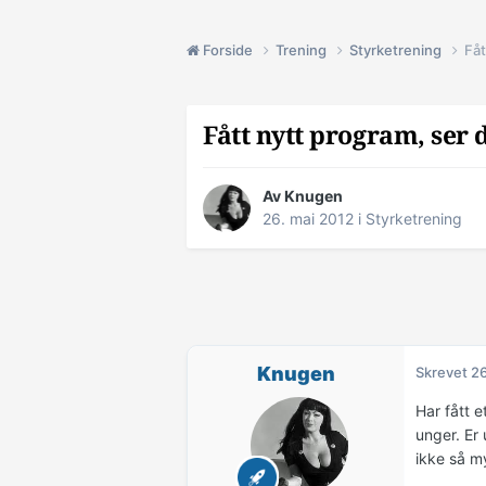
Forside
Trening
Styrketrening
Fåt
Fått nytt program, ser 
Av
Knugen
26. mai 2012
i
Styrketrening
Knugen
Skrevet
26
Har fått e
unger. Er 
ikke så my