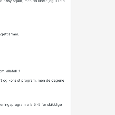
vd sissy squat, men da klarte jeg ikke å
agettiarmer.
 iallefall :/
 kort og konsist program, men de dagene
reningsprogram a la 5x5 for skikklige