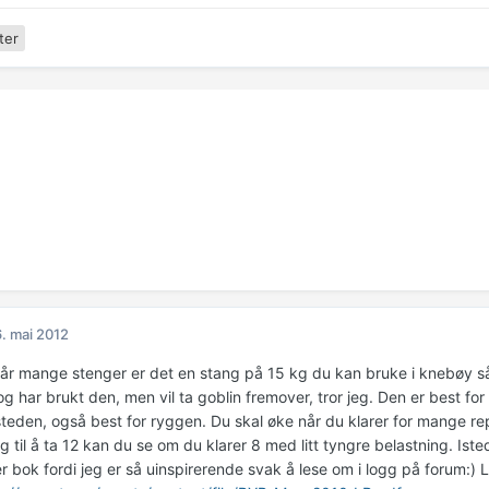
ter
. mai 2012
tår mange stenger er det en stang på 15 kg du kan bruke i knebøy s
 har brukt den, men vil ta goblin fremover, tror jeg. Den er best fo
steden, også best for ryggen. Du skal øke når du klarer for mange rep
 til å ta 12 kan du se om du klarer 8 med litt tyngre belastning. Ist
r bok fordi jeg er så uinspirerende svak å lese om i logg på forum: