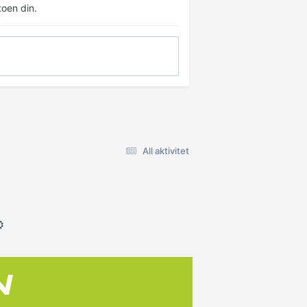
oen din.
All aktivitet