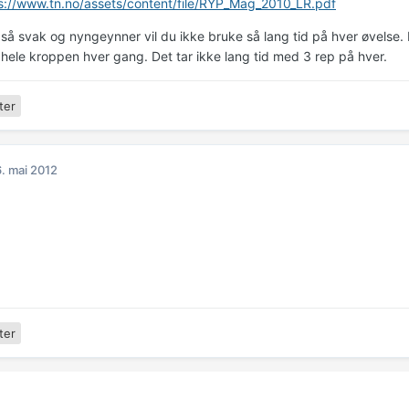
s://www.tn.no/assets/content/file/RYP_Mag_2010_LR.pdf
 så svak og nyngeynner vil du ikke bruke så lang tid på hver øvelse. 
 hele kroppen hver gang. Det tar ikke lang tid med 3 rep på hver.
ter
. mai 2012
ter