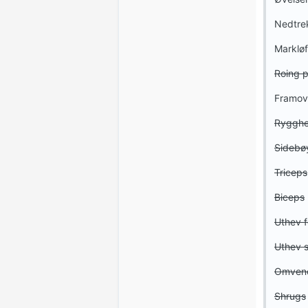
Nedtre
Markløf
Roing p
Framov
Ryggh
Sidebø
Triceps
Biceps
Uthev f
Uthev s
Omvendt
Shrugs