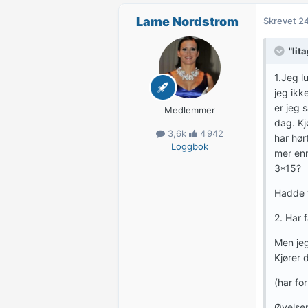
Lame Nordstrom
Skrevet
24
"lit
1.Jeg l
jeg ikk
er jeg 
Medlemmer
dag. Kj
3,6k
4 942
har hør
Loggbok
mer enn
3*15?
Hadde v
2. Har 
Men jeg
Kjører 
(har fo
Øvelsen