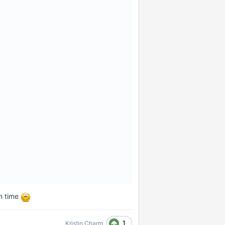
en time
1
Kristin Charm