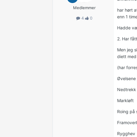
Medlemmer
har hørt 
enn 1 time
4
0
Hadde vær
2. Har fåt
Men jeg sl
diett med
(har forre
Øvelsene j
Nedtrekk
Markløft
Roing på 
Framover
Rygghev