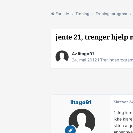
Forside
Trening
Treningsprogram
jente 21, trenger hjel
Av
litago91
24. mai 2012
i
Treningsprogra
litago91
Skrevet
24
1.Jeg lur
ikke klare
sliten at 
annenhver