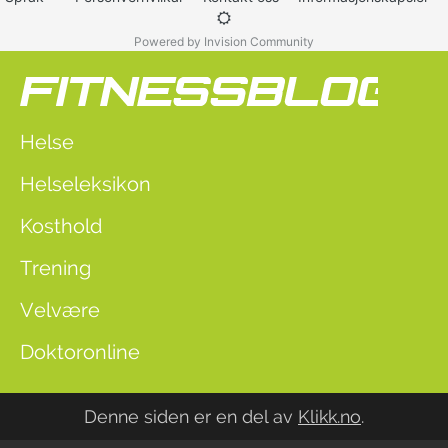
Powered by Invision Community
Helse
Helseleksikon
Kosthold
Trening
Velvære
Doktoronline
Denne siden er en del av
Klikk.no
.