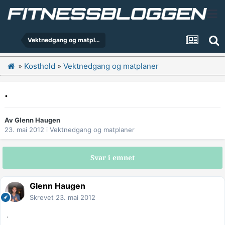
Vektnedgang og matplaner
»
Kosthold
»
Vektnedgang og matplaner
.
Av
Glenn Haugen
23. mai 2012
i
Vektnedgang og matplaner
Svar i emnet
Glenn Haugen
Skrevet
23. mai 2012
.