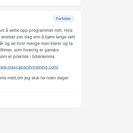
Forfatter
 lurt å sette opp programmet mitt. Hvis
e øvelser per dag enn å kjøre lange sett
 får og se hvor mange man klarer og ta
lltimer, som forøvrig er ganske
 som er praktisk i tidsklemma.
www.maxcapacitytraining.com/
tarte med,om jeg skal ha noen dager