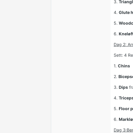
3.
Triang
4.
Glute 
5.
Woodc
6.
Kneløf
Dag 2: A
Sett: 4 Re
1.
Chins
2.
Biceps
3.
Dips
fr
4.
Tricep
5.
Floor 
6.
Marklø
Dag 3:Ben