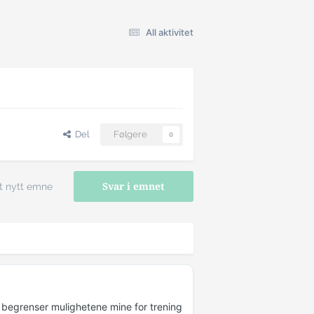
All aktivitet
Del
Følgere
0
t nytt emne
Svar i emnet
 begrenser mulighetene mine for trening