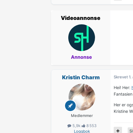
Videoannonse
Annonse
Kristin Charm
Skrevet
1.
Hei! Her:
Fantasien
Her er og
Kristine 
Medlemmer
5,9k
8 553
Si
Loggbok