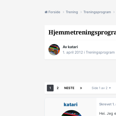
Forside
Trening
Treningsprogram
Hjemmetreningsprogra
Av
katari
1. april 2012
i
Treningsprogram
1
2
NESTE
Side 1 av 2
katari
Skrevet
1.
Hei. Jeg 