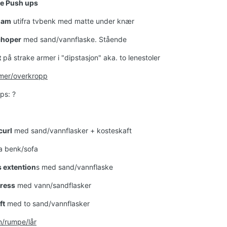
le Push ups
ham
utifra tvbenk med matte under knær
hoper
med sand/vannflaske. Stående
t
på strake armer i "dipstasjon" aka. to lenestoler
rmer/overkropp
ps: ?
curl
med sand/vannflasker + kosteskaft
a benk/sofa
s extention
s med sand/vannflaske
press
med vann/sandflasker
ft
med to sand/vannflasker
/rumpe/lår