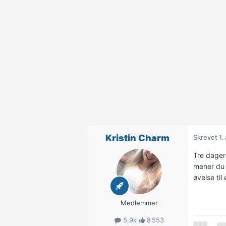
Kristin Charm
Skrevet
1.
Tre dager 
mener du 
øvelse ti
Medlemmer
5,9k
8 553