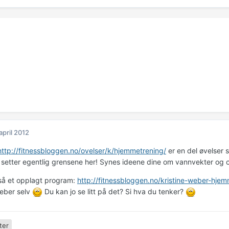
 april 2012
http://fitnessbloggen.no/ovelser/k/hjemmetrening/
er en del øvelser 
 setter egentlig grensene her! Synes ideene dine om vannvekter og c
så et opplagt program:
http://fitnessbloggen.no/kristine-weber-hje
Weber selv
Du kan jo se litt på det? Si hva du tenker?
ter