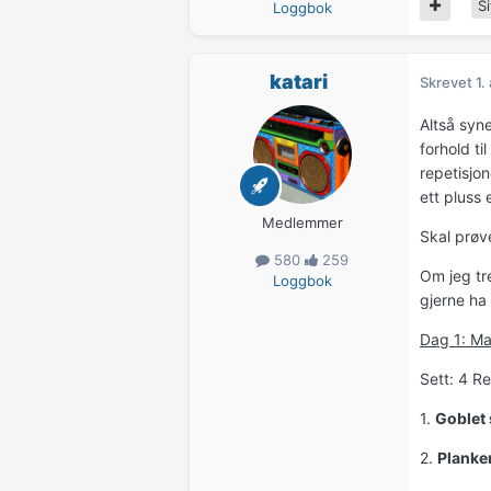
Si
Loggbok
katari
Skrevet
1.
Altså syne
forhold ti
repetisjon
ett pluss 
Medlemmer
Skal prøv
580
259
Om jeg tre
Loggbok
gjerne ha 
Dag 1: M
Sett: 4 R
1.
Goblet
2.
Planke