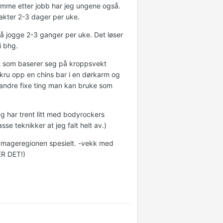
emme etter jobb har jeg ungene også.
vakter 2-3 dager per uke.
er å jogge 2-3 ganger per uke. Det løser
i bhg.
t som baserer seg på kroppsvekt
skru opp en chins bar i en dørkarm og
 andre fixe ting man kan bruke som
 har trent litt med bodyrockers
e teknikker at jeg falt helt av.)
 i mageregionen spesielt. -vekk med
R DET!)