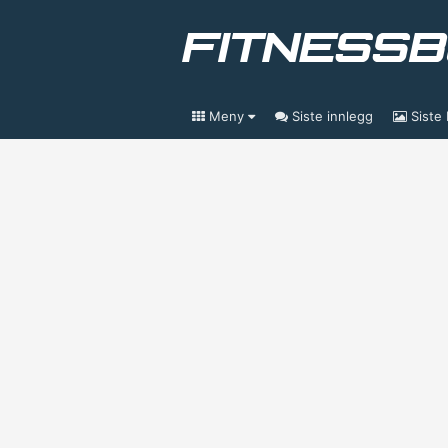
Meny
Siste innlegg
Siste 