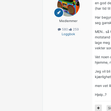
en god de
(har tid t
Har begynt
Medlemmer
seg gansk
580
259
MEN.. så 
Loggbok
motstand 
lage meg 
vekter so
Vet noen 
hjemme, n
Jeg vil b
kjærligh
men vet l
Hjelp..?
Si