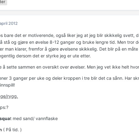
ter
 april 2012
s bare det er motiverende, også liker jeg at jeg blir skikkelig svett, da 
l å stå og gjøre en øvelse 8-12 ganger og bruke lengre tid. Men tror de
er man klarer, fremfor å gjøre øvelsene skikkelig. Det blir på en måt
egentlig dersom det er styrke jeg er ute etter.
e å sette sammen en oversikt over øvelser. Men jeg vet ikke helt hvor
ner 3 ganger per uke og deler kroppen i tre blir det ca sånn. Har skr
innspill!
age/rygg.
eps:?
 squa
t med sand/ vannflaske
n
( På tid. )