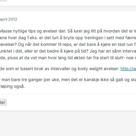
 april 2012
Masse nyttige tips og øvelser der. Så lurer jeg litt på hvordan det er
rene hver dag f.eks. er det lurt å bryte opp treningen i sett med færr
 øvelser? Og når det kommer til reps, er det bare å kjøre en test run
ktet i det, eller er det bedre å kjøre på tid? Jeg har en sånn interva
e, pluss at da vet man hvor lang tid økten tar fra start til slutt- noe
ide som er basert bruk av intervaller og body weight øvelser:
http://
r man bare tre ganger per uke, men det er kanskje ikke så galt og s
løping også.
ter