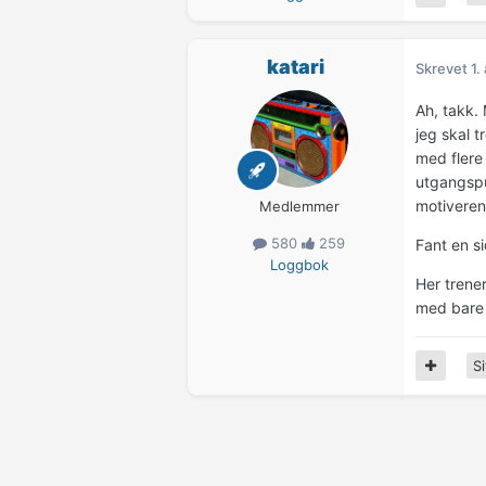
katari
Skrevet
1.
Ah, takk. 
jeg skal t
med flere
utgangspun
motiverend
Medlemmer
580
259
Fant en s
Loggbok
Her trene
med bare 
Si