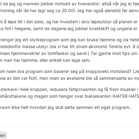
l da jeg og mannen jobber motsatt av hverandre- altså når jeg er hj
il trening når de har lagt seg ca 20.00) Jeg har også alenetid før sen
 å løpe litt i det siste, og har investert i sko/ løpeutstyr så planen 
e fint i helgene, samt de dagene jeg jobber kveldskift og ungene er 
trenger jeg ett styrkeprogram som jeg kan bruke hjemme og da hels
istedenfor masse utstyr (da vi har litt stram økonomi) Tenkte evt. å 
noen hjemmevekter av tomflasker og sand:) Tar gjerne imot tips om
m man har hjemme, eller enkelt kan lage selv.
om noen bra program som baserer seg på kroppsvekt motstand? (Jeg
oe av det var flott, men noen av øvelsene ble så sammensatte av mass
li sterkere i hele kroppen, redusere fettprosenten og få frem muskler
etshåndtakene og magen som henger over buksekanten (HATER HATE
iksom ikke helt hvordan jeg skal sette sammen ett eget program..
ter