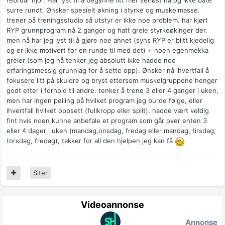
februar ifjor. Har lyst til å begynne litt mer seriøst nå og ikke bare
surre rundt. Ønsker spesielt økning i styrke og muskelmasse.
trener på treningsstudio så utstyr er ikke noe problem. har kjørt
RYP grunnprogram nå 2 ganger og hatt greie styrkeøkinger der.
men nå har jeg lyst til å gjøre noe annet (syns RYP er blitt kjedelig
og er ikke motivert for en runde til med det) + noen egenmekka
greier (som jeg nå tenker jeg absolutt ikke hadde noe
erfaringsmessig grunnlag for å sette opp). Ønsker nå ihvertfall å
fokusere litt på skuldre og bryst ettersom muskelgruppene henger
godt etter i forhold til andre. tenker å trene 3 eller 4 ganger i uken,
men har ingen peiling på hvilket program jeg burde følge, eller
ihvertfall hvilket oppsett (fullkropp eller split). hadde vært veldig
fint hvis noen kunne anbefale et program som går over enten 3
eller 4 dager i uken (mandag,onsdag, fredag eller mandag, tirsdag,
torsdag, fredag), takker for all den hjelpen jeg kan få
Siter
Videoannonse
Annonse