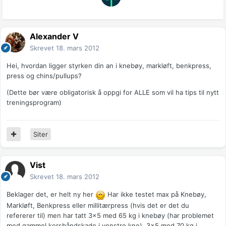
Alexander V
Skrevet
18. mars 2012
Hei, hvordan ligger styrken din an i knebøy, markløft, benkpress,
press og chins/pullups?
(Dette bør være obligatorisk å oppgi for ALLE som vil ha tips til nytt
treningsprogram)
Siter
Vist
Skrevet
18. mars 2012
Beklager det, er helt ny her
Har ikke testet max på Knebøy,
Markløft, Benkpress eller millitærpress (hvis det er det du
refererer til) men har tatt 3x5 med 65 kg i knebøy (har problemet
med gammel korsbåndskade i venstre kne), 3x5 med 70 kg i