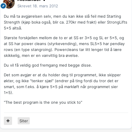
Skrevet
18. mars 2012
Du må ta avgjørelsen selv, men du kan ikke slå feil med Starting
Strength (kjøp boka også, blir ca. 270kr med frakt) eller StrongLifts
5x5 altså.
Største forskjellen mellom de to er at SS er 3x5 og SL er 5x5, og
at SS har power cleans (styrkevending), mens SL5x5 har pendlay
rows (en type stangroing). Powercleans tar litt lenger tid å lære
skikkelig, men er en vanvittig bra øvelse.
Du vil få veldig god fremgang med begge disse.
Det som avgjør er at du holder deg til programmet, ikke skipper
økter, og ikke "tenker sjæl" (endrer på ting fordi du tror det er
smart, som f.eks. å kjøre 5x5 på markløft når programmet sier
1x5).
"The best program is the one you stick to"
Siter