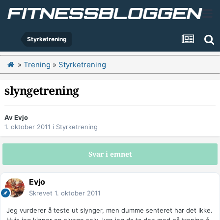
Styrketrening
»
Trening
»
Styrketrening
slyngetrening
Av
Evjo
1. oktober 2011
i
Styrketrening
Svar i emnet
Evjo
Skrevet
1. oktober 2011
Jeg vurderer å teste ut slynger, men dumme senteret har det ikke.