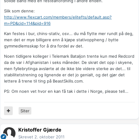
solide bånd med en festeanordning i andre enden.
Slik som denne:
http://www.flexcart.com/members/elitefts/default.asp?
m=PD&cid=114&pid=916
Kan festes i bur, chins-stativ, osv... du må flytte mer rundt på deg,
men det er mye billigere enn å kjøpe stativoppheng / bytte
gymmedlemsskap for å dra fordel av det.
Noen tidligere kolleger i Telemark Bataljon trente kun med Redcord
da de var i Afghanistan i seks måneder. De skrøt det opp i skyene,
men fyllebrytinga avslørte at de ikke ble videre sterke av det... til
stabilitetstrening og lignende er det jo genialt, og det gjør det
lettere å trene til ting på BeastSkills.com.
PS: Om noen vet hvor en kan få tak i dette i Norge, please tell...
Siter
Kristoffer Gjærde
Skrevet
2. oktober 2011