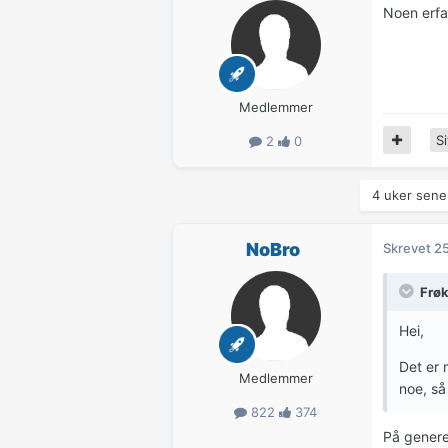
Noen erfa
Medlemmer
Si
2
0
4 uker sener
NoBro
Skrevet
25
Frø
Hei,
Det er 
Medlemmer
noe, så
822
374
På genere