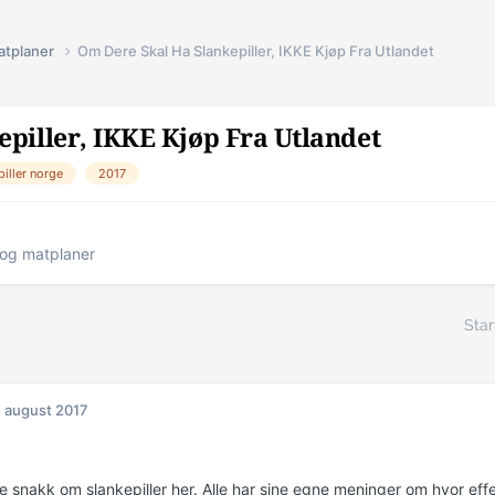
atplaner
Om Dere Skal Ha Slankepiller, IKKE Kjøp Fra Utlandet
piller, IKKE Kjøp Fra Utlandet
piller norge
2017
og matplaner
Star
. august 2017
e snakk om slankepiller her. Alle har sine egne meninger om hvor eff