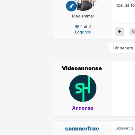
noe, så f
Medlemmer
4
0
Si
Loggbok
1 år senere.
Videoannonse
Annonse
sommerfrue
Skrevet
3.