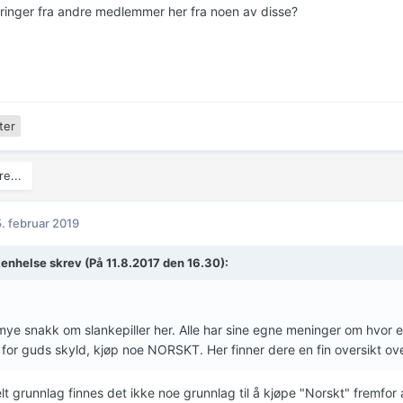
ringer fra andre medlemmer her fra noen av disse?
ter
e...
. februar 2019
kenhelse
skrev (På 11.8.2017 den 16.30):
mye snakk om slankepiller her. Alle har sine egne meninger om hvor e
 for guds skyld, kjøp noe NORSKT. Her finner dere en fin oversikt ov
lt grunnlag finnes det ikke noe grunnlag til å kjøpe "Norskt" fremfor