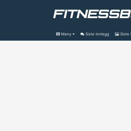
Meny
Siste innlegg
Siste 