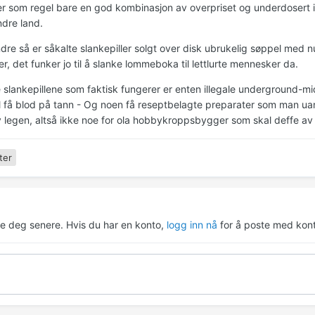
er som regel bare en god kombinasjon av overpriset og underdosert i
ndre land.
dre så er såkalte slankepiller solgt over disk ubrukelig søppel med n
er, det funker jo til å slanke lommeboka til lettlurte mennesker da.
slankepillene som faktisk fungerer er enten illegale underground-midl
l få blod på tann - Og noen få reseptbelagte preparater som man uan
v legen, altså ikke noe for ola hobbykroppsbygger som skal deffe av s
ter
re deg senere. Hvis du har en konto,
logg inn nå
for å poste med kont