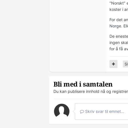
"Norskt" 
koster i a
For det an
Norge. Ell
De eneste 
ingen ska
for å få a
Si
Bli med i samtalen
Du kan publisere innhold nå og registre
Skriv svar til emnet...