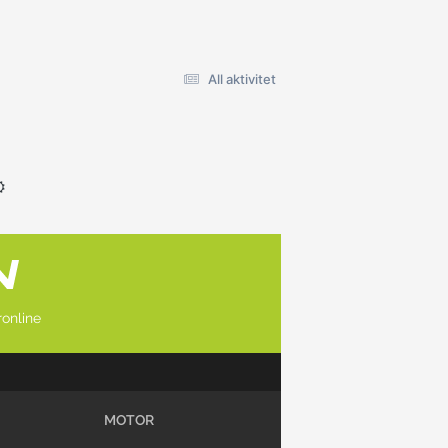
All aktivitet
online
MOTOR