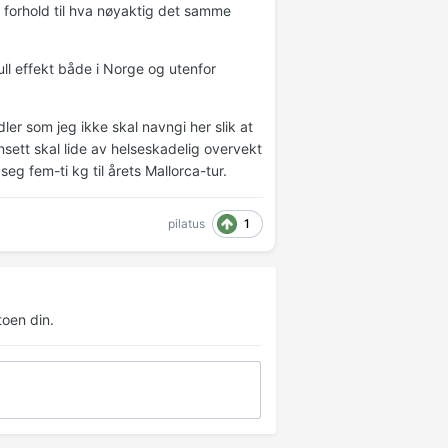
 forhold til hva nøyaktig det samme
ull effekt både i Norge og utenfor
er som jeg ikke skal navngi her slik at
sett skal lide av helseskadelig overvekt
eg fem-ti kg til årets Mallorca-tur.
1
pilatus
oen din.