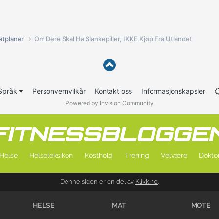
atplaner
Om Dere Skal Ha Slankepiller, IKKE Kjøp Fra Utlandet
Språk
Personvernvilkår
Kontakt oss
Informasjonskapsler
Powered by Invision Community
Helse
Helseleksikon
Kosthold
Trening
Velvære
Doktor
Denne siden er en del av
Klikk.no
.
HELSE
MAT
MOTE