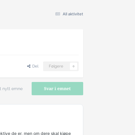
All aktivitet
Del
Følgere
0
t nytt emne
Svar i emnet
ektive de er, men om dere skal kjøpe