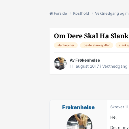
Forside
Kosthold
Vektnedgang og m
Om Dere Skal Ha Slanke
slankepiller
beste slankepiller
slanke
Av
Frøkenhelse
11. august 2017
i
Vektnedgang 
Frøkenhelse
Skrevet
11
Hei,
Det er my