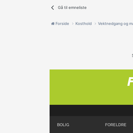
Gå til emneliste
Forside
Kosthold
Vektnedgang og m
BOLIG
FORELDRE