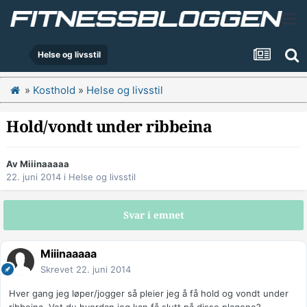
Helse og livsstil
»
Kosthold
»
Helse og livsstil
Hold/vondt under ribbeina
Av
Miiinaaaaa
22. juni 2014
i
Helse og livsstil
Svar i emnet
Miiinaaaaa
Skrevet
22. juni 2014
Hver gang jeg løper/jogger så pleier jeg å få hold og vondt under