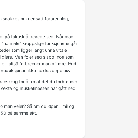
an snakkes om nedsatt forbrenning,
rgi på faktisk å bevege seg. Når man
e "normale" kroppslige funksjonene går
eder som ligger langt unna vitale
il gjøre. Man føler seg slapp, noe som
dre - altså forbrenner man mindre. Hud
onproduksjonen ikke holdes oppe osv.
anskelig for å tro at det du forbrenner
om vekta og muskelmassen har gått ned,
ilo man veier? Så om du løper 1 mil og
e 550 på samme økt.