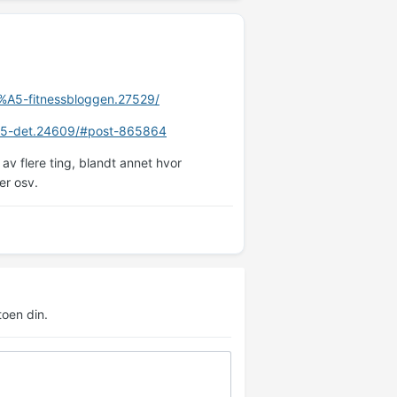
3%A5-fitnessbloggen.27529/
%A5-det.24609/#post-865864
r av flere ting, blandt annet hvor
er osv.
oen din.