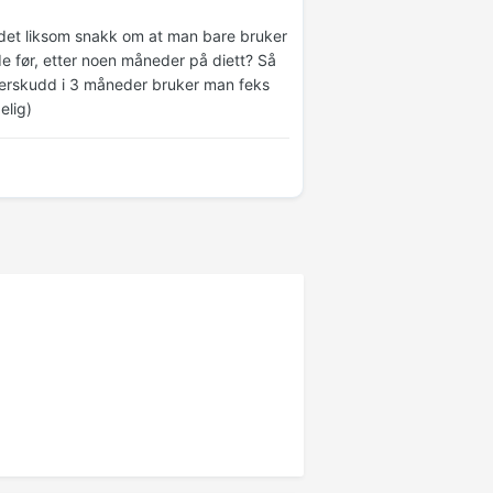
det liksom snakk om at man bare bruker
e før, etter noen måneder på diett? Så
nderskudd i 3 måneder bruker man feks
elig)