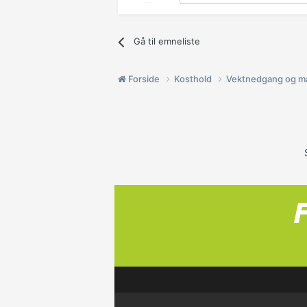
Gå til emneliste
Forside
Kosthold
Vektnedgang og m