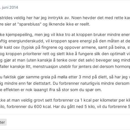
. juni 2014
strides veldig her har jeg inntrykk av. Noen hevder det med rette k
 sier at "sparebluss" og liknende ikke er reellt.
kke kjempepeiling, men jeg vil ikke tro at kroppen bruker mindre ene
aftig energiunderskudd, vil kroppen spare energi på den måten at d
lir kald osv (typisk på fingrene og oppover armene, samt på beina, st
og kroppen prioriterer rett og slett ikke å fungere slik den optimalt v
lig gjør at man (uten kanskje å tenke over det selv) beveger seg min
faller kanskje litt, menstruasjon uteblir for jenters del dersom horm
 faktisk gjør samme greia på mølla etter 3 mnd på diett, så har jeg v
lig mindre enn før diettstart. Du forbrenner naturligvis mindre ders
 effekten er nok laaangt ifra så stor som du spør om.
kke at man veldig grovt sett forbrenner ca 1 kcal per kilometer per k
kilo, forbrenner du 600 kcal. Har du gått ned 5 kilo, vil du forbrenn
ter