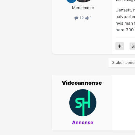
Medlemmer
Uansett, 
halvparte
12
1
hvis man 
bare 300 
Si
3 uker sener
Videoannonse
Annonse