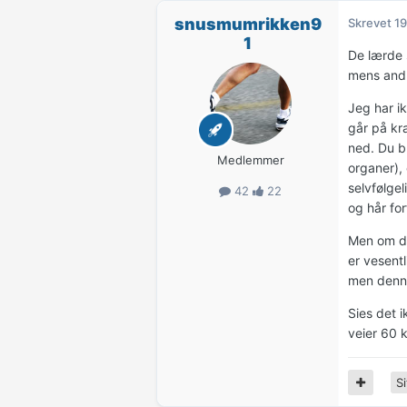
snusmumrikken9
Skrevet
19
1
De lærde 
mens andre
Jeg har i
går på kr
ned. Du b
Medlemmer
organer), 
selvfølge
42
22
og hår for
Men om du
er vesent
men denne
Sies det i
veier 60 
Si