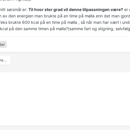
mitt sørsmål er:
Til hvor stor grad vil denne tilpassningen være?
er 
n av den energien man brukte på en time på mølla enn det man gjord
feks brukte 600 kcal på en time på mølla , så når man har vært i u
kcal på den samme timen på mølla?(samme fart og stigning, selvfølg
ter
e...