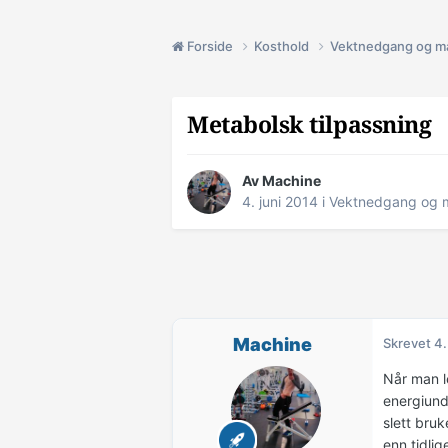
Forside
Kosthold
Vektnedgang og m
Metabolsk tilpassning
Av
Machine
4. juni 2014
i
Vektnedgang og 
Machine
Skrevet
4.
Når man l
energiunde
slett bru
enn tidlig