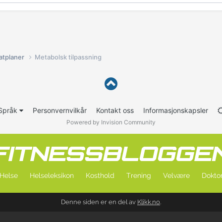
atplaner
Metabolsk tilpassning
Språk
Personvernvilkår
Kontakt oss
Informasjonskapsler
Powered by Invision Community
Helse
Helseleksikon
Kosthold
Trening
Velvære
Doktor
Denne siden er en del av
Klikk.no
.