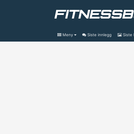
Meny
Siste innlegg
Siste 