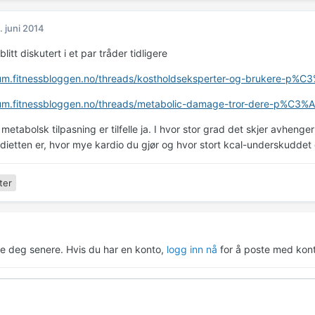
. juni 2014
blitt diskutert i et par tråder tidligere
rum.fitnessbloggen.no/threads/kostholdseksperter-og-brukere-p%C
orum.fitnessbloggen.no/threads/metabolic-damage-tror-dere-p%C3
 metabolsk tilpasning er tilfelle ja. I hvor stor grad det skjer avhenge
 dietten er, hvor mye kardio du gjør og hvor stort kcal-underskuddet 
ter
re deg senere. Hvis du har en konto,
logg inn nå
for å poste med kont