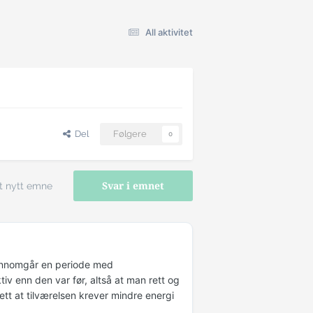
All aktivitet
Del
Følgere
0
t nytt emne
Svar i emnet
jennomgår en periode med
iv enn den var før, altså at man rett og
ett at tilværelsen krever mindre energi