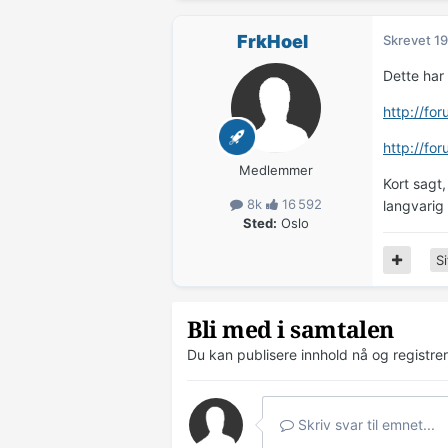
FrkHoel
Skrevet
19
Dette har 
http://fo
http://f
Medlemmer
Kort sagt,
8k
16 592
langvarig
Sted:
Oslo
Si
Bli med i samtalen
Du kan publisere innhold nå og registre
Skriv svar til emnet...