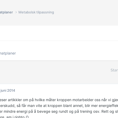
atplaner
Metabolsk tilpassning
matplaner
Star
 juni 2014
eser artikkler om på hvilke måter kroppen motarbeider oss når vi g
rskudd, så får man vite at kroppen blant annet, blir mer energieffekt
ker mindre energi på å bevege seg rundt og på trening osv. Rett og sl
ere, am i righto_O