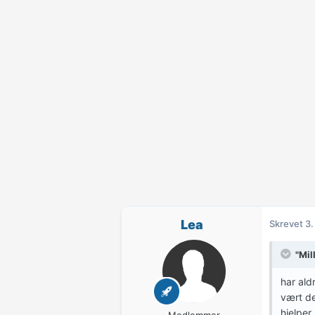
Lea
Skrevet
3.
"Mil
har ald
vært de
hjelper
Medlemmer