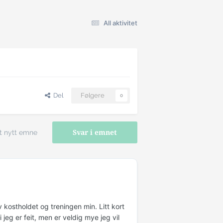
All aktivitet
Del
Følgere
0
t nytt emne
Svar i emnet
kostholdet og treningen min. Litt kort
jeg er feit, men er veldig mye jeg vil