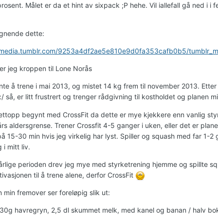
prosent. Målet er da et hint av sixpack ;P hehe. Vil iallefall gå ned i 
ignende dette:
4.media.tumblr.com/9253a4df2ae5e810e9d0fa353cafb0b5/tumblr_m
ker jeg kroppen til Lone Norås
te å trene i mai 2013, og mistet 14 kg frem til november 2013. Etter 
/ så, er litt frustrert og trenger rådgivning til kostholdet og planen 
ettopp begynt med CrossFit da dette er mye kjekkere enn vanlig styrk
rs aldersgrense. Trener Crossfit 4-5 ganger i uken, eller det er plan
å 15-30 min hvis jeg virkelig har lyst. Spiller og squash med far 1-2 
g i mitt liv.
årlige perioden drev jeg mye med styrketrening hjemme og spillte s
ivasjonen til å trene alene, derfor CrossFit
min fremover ser foreløpig slik ut:
 30g havregryn, 2,5 dl skummet melk, med kanel og banan / halv 