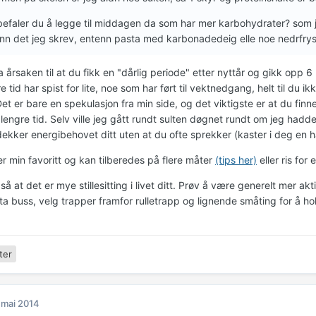
efaler du å legge til middagen da som har mer karbohydrater? som je
enn det jeg skrev, entenn pasta med karbonadedeig elle noe nedrfrys
 årsaken til at du fikk en "dårlig periode" etter nyttår og gikk opp 6 
e tid har spist for lite, noe som har ført til vektnedgang, helt til du i
et er bare en spekulasjon fra min side, og det viktigste er at du fin
engre tid. Selv ville jeg gått rundt sulten døgnet rundt om jeg hadde
dekker energibehovet ditt uten at du ofte sprekker (kaster i deg en h
r min favoritt og kan tilberedes på flere måter
(tips her)
eller ris for
så at det er mye stillesitting i livet ditt. Prøv å være generelt mer ak
ta buss, velg trapper framfor rulletrapp og lignende småting for å ho
ter
 mai 2014