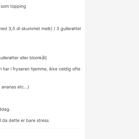
y som topping
ed 3,5 dl skummet melk) / 3 gullerøtter
llerøtter eller blomkål)
i har i fryseren hjemme, ikke veldig ofte
 ananas etc...)
ddag.
l da dette er bare stress