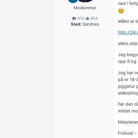
ned i fett
Medlemmer
415
654
Målet er l
Sted:
Sandnes
http://2
ellers els
Jeg begyn
opp 6 kg :
Jeg har n
på er 18-å
joggetur p
stillesittin
Før den d
mistet mot
Matplanen 
Frokost –