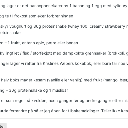
sdag lager er det bananpannekarer av 1 banan og 1 egg med syltetø
og te til frokost som øker forbrenningen
 skyr youghurt og 30g proteinshake (whey 100, creamy strawberry m
oteinshake
en – 1 frukt, entenn eple, pære eller banan
yllingfilet / fisk / storfekjøtt med dampkokte grønnsaker (brokkoli, gu
ger lager vi retter fra Kristines Webers kokebok, eller bare tar noe v
1 halv boks mager kesam (vanilie eller vanlig) med frukt (mango, bær,
ning – 30g proteinshake og 1 muslibar
 er som regel på kvelden, noen ganger før og andre ganger etter mi
rde forrandre på så er jeg åpen for tilbakemeldinger. Teller ikke kca
ter