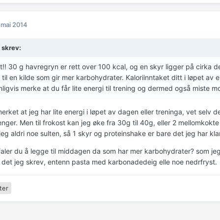
 mai 2014
 skrev:
!! 30 g havregryn er rett over 100 kcal, og en skyr ligger på cirka d
 til en kilde som gir mer karbohydrater. Kaloriinntaket ditt i løpet av e
ligvis merke at du får lite energi til trening og dermed også miste mo
merket at jeg har lite energi i løpet av dagen eller treninga, vet selv 
enger. Men til frokost kan jeg øke fra 30g til 40g, eller 2 mellomkok
jeg aldri noe sulten, så 1 skyr og proteinshake er bare det jeg har klar
aler du å legge til middagen da som har mer karbohydrater? som jeg 
n det jeg skrev, entenn pasta med karbonadedeig elle noe nedrfryst.
ter