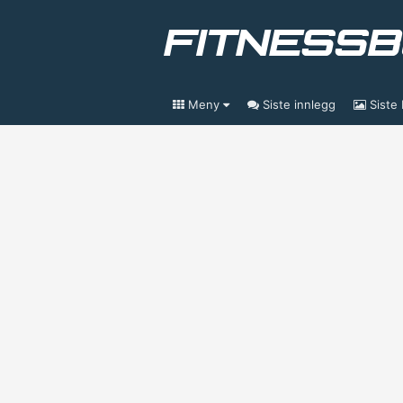
Meny
Siste innlegg
Siste 