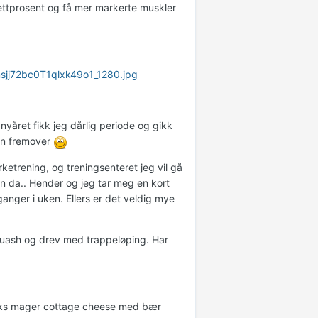
i fettprosent og få mer markerte muskler
sjj72bc0T1qlxk49o1_1280.jpg
nyåret fikk jeg dårlig periode og gikk
min fremover
etrening, og treningsenteret jeg vil gå
en da.. Hender og jeg tar meg en kort
ganger i uken. Ellers er det veldig mye
quash og drev med trappeløping. Har
boks mager cottage cheese med bær