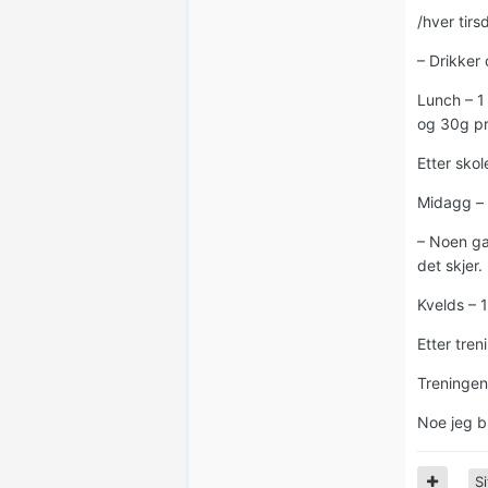
/hver tir
– Drikker 
Lunch – 1
og 30g pr
Etter skol
Midagg – k
– Noen gan
det skjer.
Kvelds – 
Etter tre
Treningen
Noe jeg bu
Si