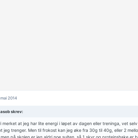
 mai 2014
lasob skrev:
ri merket at jeg har lite energi i løpet av dagen eller treninga, vet sel
t jeg trenger. Men til frokost kan jeg øke fra 30g til 40g, eller 2 m
, men på skolen er jeg aldri noe sulten, så 1 skyr og proteinshake er ba