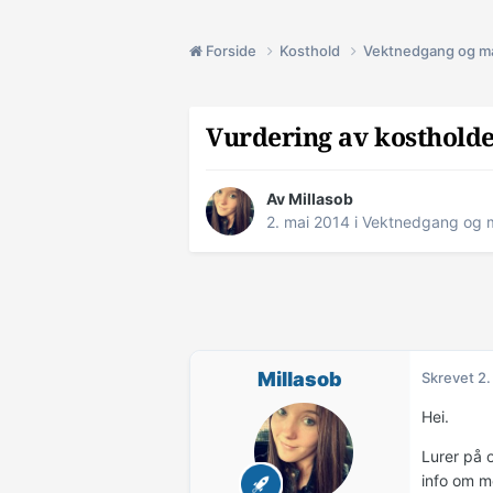
Forside
Kosthold
Vektnedgang og m
Vurdering av kostholdet
Av
Millasob
2. mai 2014
i
Vektnedgang og 
Millasob
Skrevet
2.
Hei.
Lurer på 
info om me