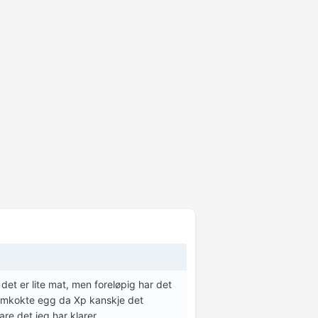
v det er lite mat, men foreløpig har det
ellomkokte egg da Xp kanskje det
re det jeg har klarer...