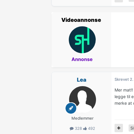
Videoannonse
Annonse
Lea
Skrevet
2.
Mer mat!! 
legge til 
merke at d
Medlemmer
Si
328
492