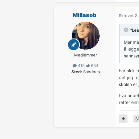
Millasob
Skrevet
2.
"Lea
Mer mat
å legge
Medlemmer
sannsyn
415
654
har aldri 
Sted:
Sandnes
det jeg tr
skolen er 
hva anbef
retter en
Si