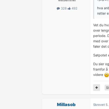
hva anb
328
492
retter 
Vet du hva
over lengr
periode. D
med over l
føler det 
Søtpotet e
Du sier og
framfor å 
videre
Si
Millasob
Skrevet
5.