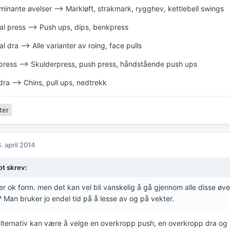
minante øvelser --> Markløft, strakmark, rygghev, kettlebell swings
tal press --> Push ups, dips, benkpress
al dra --> Alle varianter av roing, face pulls
l press --> Skulderpress, push press, håndstående push ups
 dra --> Chins, pull ups, nedtrekk
ter
. april 2014
ot skrev:
er ok form. men det kan vel bli vanskelig å gå gjennom alle disse øv
 Man bruker jo endel tid på å lesse av og på vekter.
alternativ kan være å velge en overkropp push, en overkropp dra og