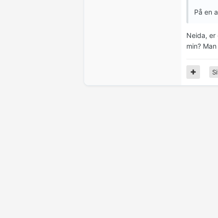
På en a
Neida, er
min? Man 
Si