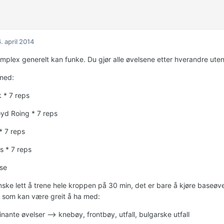
. april 2014
omplex generelt kan funke. Du gjør alle øvelsene etter hverandre ute
med:
 * 7 reps
yd Roing * 7 reps
* 7 reps
s * 7 reps
se
ske lett å trene hele kroppen på 30 min, det er bare å kjøre baseøvels
 som kan være greit å ha med:
ante øvelser --> knebøy, frontbøy, utfall, bulgarske utfall