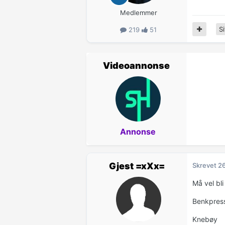
Medlemmer
Si
219
51
Videoannonse
Annonse
Gjest =xXx=
Skrevet
26
Må vel bli
Benkpres
Knebøy