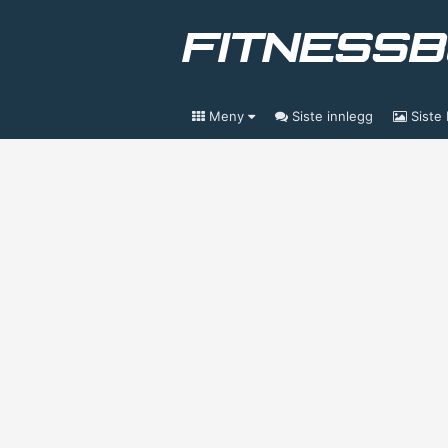
Meny
Siste innlegg
Siste 