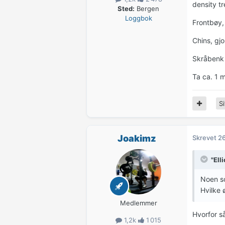
density tr
Sted:
Bergen
Loggbok
Frontbøy,
Chins, gj
Skråbenk 
Ta ca. 1 
Si
Joakimz
Skrevet
26
"Elli
Noen so
Hvilke 
Medlemmer
Hvorfor så
1,2k
1 015