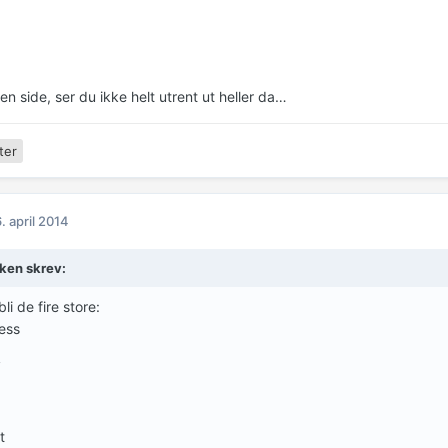
n side, ser du ikke helt utrent ut heller da…
ter
. april 2014
lken skrev:
li de fire store:
ess
y
t