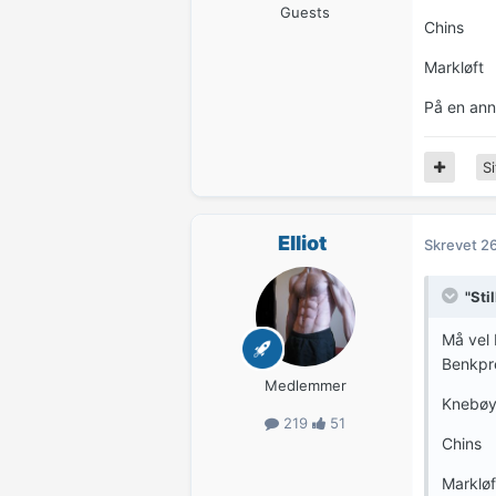
Guests
Chins
Markløft
På en anne
Si
Elliot
Skrevet
26
"Sti
Må vel b
Benkpr
Medlemmer
Knebø
219
51
Chins
Markløf