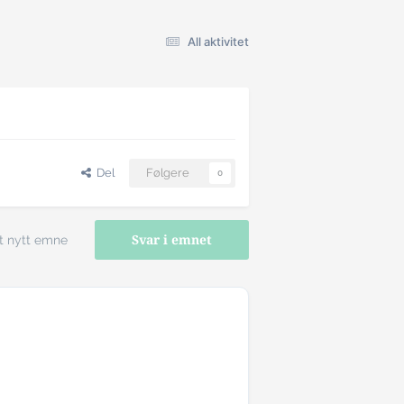
All aktivitet
Del
Følgere
0
t nytt emne
Svar i emnet