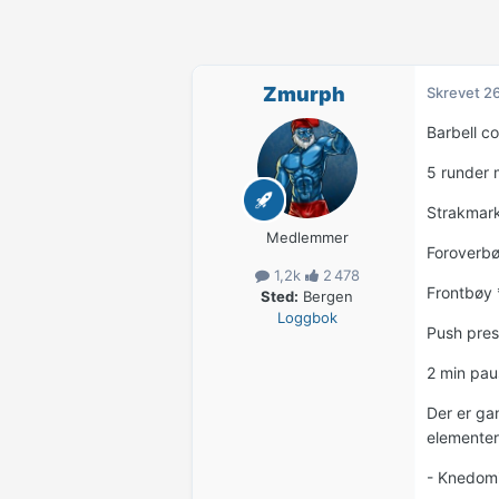
Zmurph
Skrevet
26
Barbell c
5 runder 
Strakmark
Medlemmer
Foroverbø
1,2k
2 478
Frontbøy 
Sted:
Bergen
Loggbok
Push pres
2 min pau
Der er gan
elementer
- Knedomin