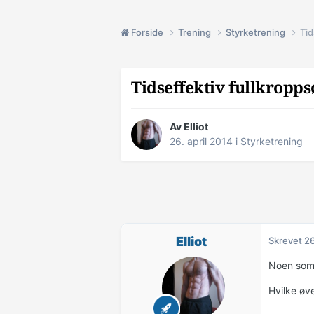
Forside
Trening
Styrketrening
Tid
Tidseffektiv fullkropps
Av
Elliot
26. april 2014
i
Styrketrening
Elliot
Skrevet
26
Noen som 
Hvilke øve