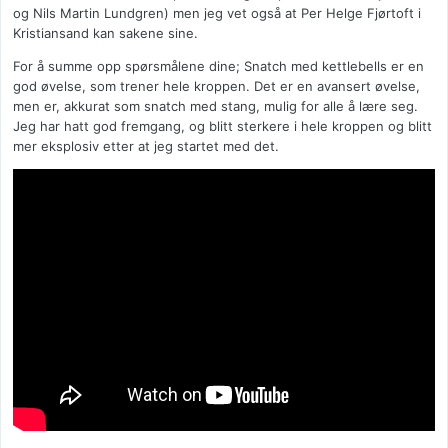
og Nils Martin Lundgren) men jeg vet også at Per Helge Fjørtoft i
Kristiansand kan sakene sine.
For å summe opp spørsmålene dine; Snatch med kettlebells er en
god øvelse, som trener hele kroppen. Det er en avansert øvelse,
men er, akkurat som snatch med stang, mulig for alle å lære seg.
Jeg har hatt god fremgang, og blitt sterkere i hele kroppen og blitt
mer eksplosiv etter at jeg startet med det.