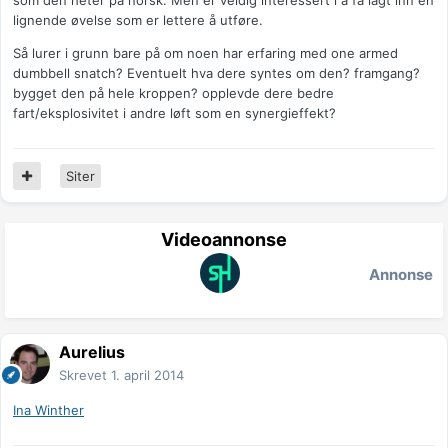
som den heter på norsk. Men er veldig interessert i å få lagt inn en
lignende øvelse som er lettere å utføre.
Så lurer i grunn bare på om noen har erfaring med one armed
dumbbell snatch? Eventuelt hva dere syntes om den? framgang?
bygget den på hele kroppen? opplevde dere bedre
fart/eksplosivitet i andre løft som en synergieffekt?
Siter
Videoannonse
Annonse
Aurelius
Skrevet
1. april 2014
Ina Winther