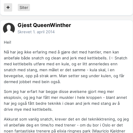
Siter
Gjest QueenWinther
Skrevet
1. april 2014
Hei!
Nå har jeg ikke erfaring med å gjøre det med hantler, men kan
anbefale både snatch og clean and jerk med kettlebells. (-: Snatch
med kettlebells utføre med en kule, og er litt annerledes enn
snatch med stang, men målet er det samme - kula skal, i en
bevegelse, opp på strak arm. Man setter seg under kulen, og får
dermed jobbet med bein også.
Som jeg har erfart har begge disse øvelsene gjort meg mer
eksplosiv, og jeg har fått mer muskler i hele kroppen - blant annet
har jeg også fått bedre teknikk i clean and jerk med stang av å
drive mye med kettlebells.
Akkurat som vanlig snatch, krever det en del teknikktrening, og jeg
vil anbefale deg en time/to med trener - om du bor i Oslo er det
noen fantastiske trenere på elixia ringnes park (Mauricio Kjeldner