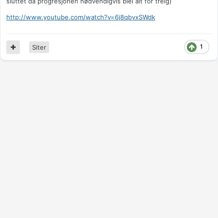
sluttet da progresjonen nødvendigvis blei alt for treig)
http://www.youtube.com/watch?v=6j8qbvxSWdk
1
Siter