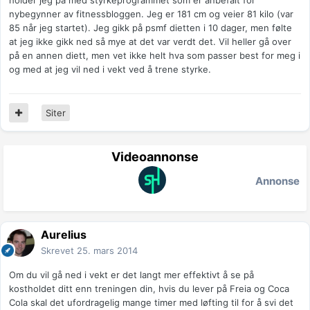
holder jeg på med styrkeprogrammet som er anbefalt for
nybegynner av fitnessbloggen. Jeg er 181 cm og veier 81 kilo (var
85 når jeg startet). Jeg gikk på psmf dietten i 10 dager, men følte
at jeg ikke gikk ned så mye at det var verdt det. Vil heller gå over
på en annen diett, men vet ikke helt hva som passer best for meg i
og med at jeg vil ned i vekt ved å trene styrke.
Siter
Videoannonse
Annonse
Aurelius
Skrevet
25. mars 2014
Om du vil gå ned i vekt er det langt mer effektivt å se på
kostholdet ditt enn treningen din, hvis du lever på Freia og Coca
Cola skal det ufordragelig mange timer med løfting til for å svi det