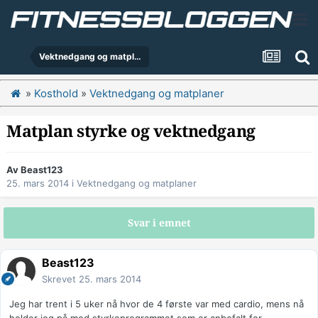
Vektnedgang og matplaner
»
Kosthold
»
Vektnedgang og matplaner
Matplan styrke og vektnedgang
Av
Beast123
25. mars 2014
i
Vektnedgang og matplaner
Svar i emnet
Beast123
Skrevet
25. mars 2014
Jeg har trent i 5 uker nå hvor de 4 første var med cardio, mens nå