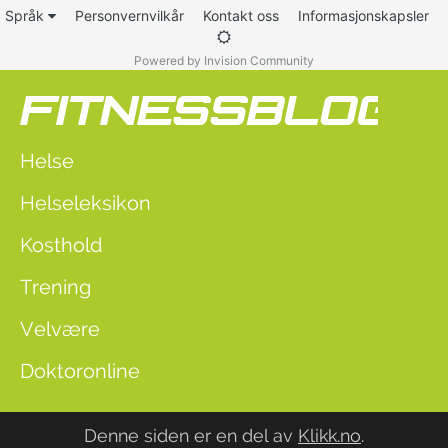
Språk
Personvernvilkår
Kontakt oss
Informasjonskapsler
Powered by Invision Community
Helse
Helseleksikon
Kosthold
Trening
Velvære
Doktoronline
Denne siden er en del av
Klikk.no
.