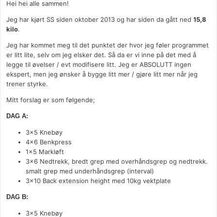
Hei hei alle sammen!
Jeg har kjørt SS siden oktober 2013 og har siden da gått ned
15,8
kilo
.
Jeg har kommet meg til det punktet der hvor jeg føler programmet
er litt lite, selv om jeg elsker det. Så da er vi inne på det med å
legge til øvelser / evt modifisere litt. Jeg er ABSOLUTT ingen
ekspert, men jeg ønsker å bygge litt mer / gjøre litt mer når jeg
trener styrke.
Mitt forslag er som følgende;
DAG A:
3×5 Knebøy
4×6 Benkpress
1×5 Markløft
3x6 Nedtrekk, bredt grep med overhåndsgrep og nedtrekk.
smalt grep med underhåndsgrep (interval)
3x10 Back extension height med 10kg vektplate
DAG B:
3×5 Knebøy