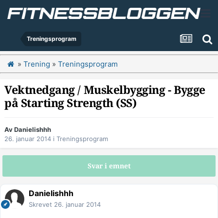
Treningsprogram
»
Trening
»
Treningsprogram
Vektnedgang / Muskelbygging - Bygge
på Starting Strength (SS)
Av
Danielishhh
26. januar 2014
i
Treningsprogram
Svar i emnet
Danielishhh
Skrevet
26. januar 2014