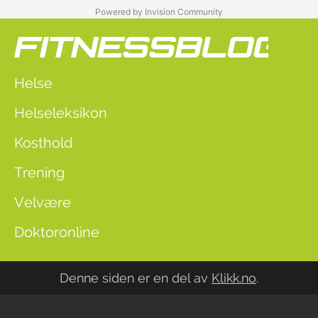
Powered by Invision Community
Helse
Helseleksikon
Kosthold
Trening
Velvære
Doktoronline
Denne siden er en del av
Klikk.no
.