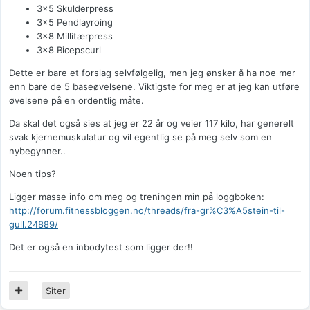
3×5 Skulderpress
3×5 Pendlayroing
3x8 Millitærpress
3x8 Bicepscurl
Dette er bare et forslag selvfølgelig, men jeg ønsker å ha noe mer
enn bare de 5 baseøvelsene. Viktigste for meg er at jeg kan utføre
øvelsene på en ordentlig måte.
Da skal det også sies at jeg er 22 år og veier 117 kilo, har generelt
svak kjernemuskulatur og vil egentlig se på meg selv som en
nybegynner..
Noen tips?
Ligger masse info om meg og treningen min på loggboken:
http://forum.fitnessbloggen.no/threads/fra-gr%C3%A5stein-til-
gull.24889/
Det er også en inbodytest som ligger der!!
Siter