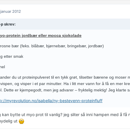
 januar 2012
-p skrev:
yo-protein jordbær eller mocca sjokolade
frosne bær (feks. blåbær, bjørnebær, bringebær, jordbær)
ng etter smak
anel
lander du ut proteinpulveret til en tykk grøt, tilsetter bærene og moser
 vispen, og visper i et par minutter. Ha i litt mer vann for å få en mer 
l. Dette er kjempegodt, men jeg advarer – fryktelig mektig! Jeg klarte 
p://myrevolution.no/isabella/ny-bestevenn-proteinfluff
g kan bytte ut myo prot til vanlig? jeg sliter så inni hampen med å få
nydelig ut