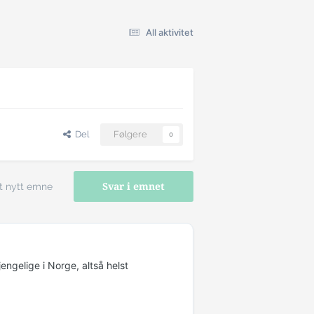
All aktivitet
Del
Følgere
0
t nytt emne
Svar i emnet
jengelige i Norge, altså helst