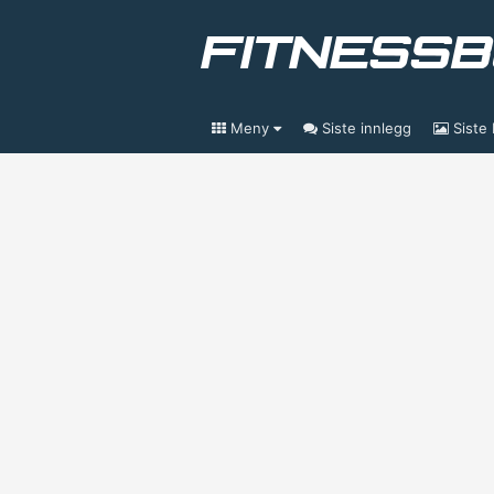
Meny
Siste innlegg
Siste 