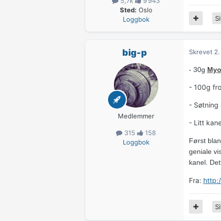
5,7k
9 943
Sted:
Oslo
Si
Loggbok
big-p
Skrevet
2.
- 30g
Myo
- 100g fr
- Søtning
Medlemmer
- Litt kane
315
158
Først blan
Loggbok
geniale vi
kanel. Det
Fra:
http:
Si