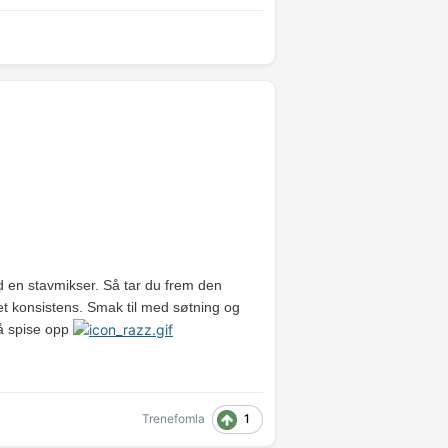
ed en stavmikser. Så tar du frem den
met konsistens. Smak til med søtning og
 å spise opp
1
Trenefomla