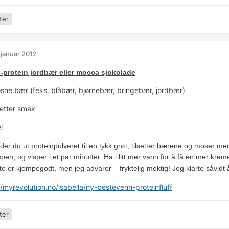
ter
 januar 2012
-protein jordbær eller mocca sjokolade
osne bær (feks. blåbær, bjørnebær, bringebær, jordbær)
 etter smak
l
der du ut proteinpulveret til en tykk grøt, tilsetter bærene og moser m
spen, og visper i et par minutter. Ha i litt mer vann for å få en mer kre
te er kjempegodt, men jeg advarer – fryktelig mektig! Jeg klarte såvidt
//myrevolution.no/isabella/ny-bestevenn-proteinfluff
ter