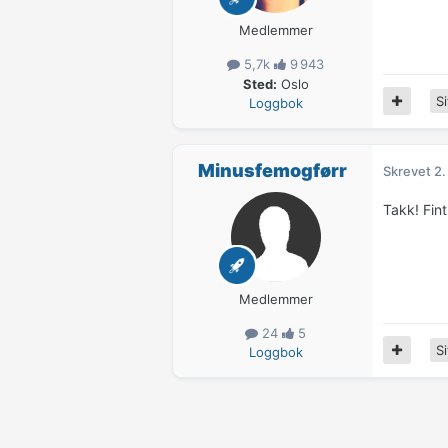
Medlemmer
5,7k
9 943
Sted:
Oslo
Si
Loggbok
Minusfemogførr
Skrevet
2.
Takk! Fin
Medlemmer
24
5
Si
Loggbok