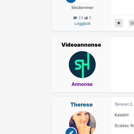
Medlemmer
24
5
Si
Loggbok
Videoannonse
Annonse
Therese
Skrevet
2.
Kasein!
Scietec N