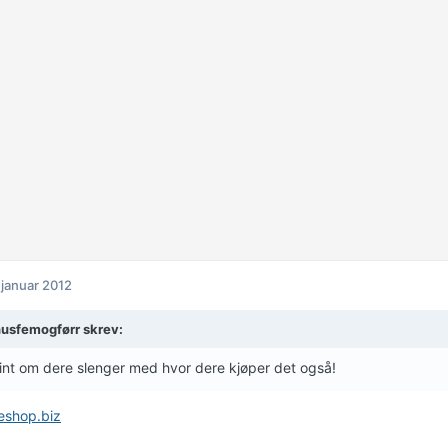
 januar 2012
usfemogførr skrev:
int om dere slenger med hvor dere kjøper det også!
eshop.biz