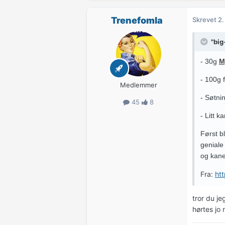
Trenefomla
Skrevet
2.
"big
- 30g
M
- 100g 
Medlemmer
- Søtni
45
8
- Litt k
Først b
geniale
og kane
Fra:
htt
tror du je
hørtes jo 