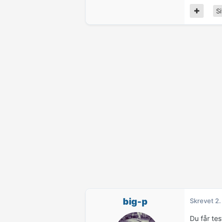
Si
big-p
Skrevet
2.
Du får tes