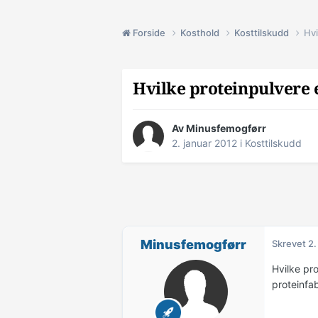
Forside
Kosthold
Kosttilskudd
Hvi
Hvilke proteinpulvere e
Av
Minusfemogførr
2. januar 2012
i
Kosttilskudd
Minusfemogførr
Skrevet
2.
Hvilke pro
proteinfab