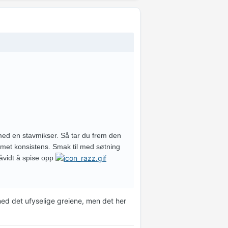
 med en stavmikser. Så tar du frem den
kremet konsistens. Smak til med søtning
såvidt å spise opp
 ned det ufyselige greiene, men det her