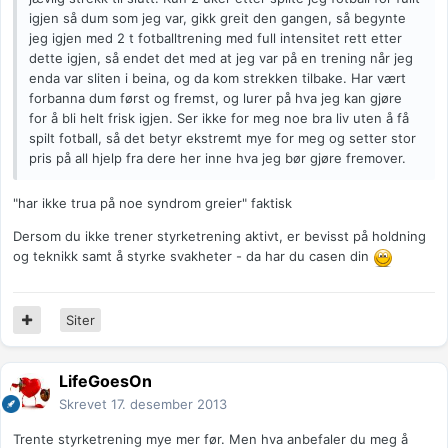
igjen så dum som jeg var, gikk greit den gangen, så begynte
jeg igjen med 2 t fotballtrening med full intensitet rett etter
dette igjen, så endet det med at jeg var på en trening når jeg
enda var sliten i beina, og da kom strekken tilbake. Har vært
forbanna dum først og fremst, og lurer på hva jeg kan gjøre
for å bli helt frisk igjen. Ser ikke for meg noe bra liv uten å få
spilt fotball, så det betyr ekstremt mye for meg og setter stor
pris på all hjelp fra dere her inne hva jeg bør gjøre fremover.
"har ikke trua på noe syndrom greier" faktisk
Dersom du ikke trener styrketrening aktivt, er bevisst på holdning
og teknikk samt å styrke svakheter - da har du casen din
Siter
LifeGoesOn
Skrevet
17. desember 2013
Trente styrketrening mye mer før. Men hva anbefaler du meg å