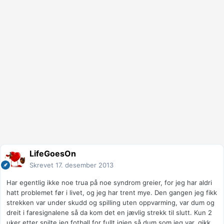
LifeGoesOn
Skrevet
17. desember 2013
Har egentlig ikke noe trua på noe syndrom greier, for jeg har aldri
hatt problemet før i livet, og jeg har trent mye. Den gangen jeg fikk
strekken var under skudd og spilling uten oppvarming, var dum og
dreit i faresignalene så da kom det en jævlig strekk til slutt. Kun 2
uker etter spilte jeg fotball for fullt igjen så dum som jeg var, gikk