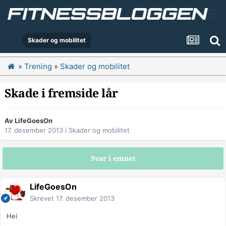
Skader og mobilitet
»
Trening
»
Skader og mobilitet
Skade i fremside lår
Av
LifeGoesOn
17. desember 2013
i
Skader og mobilitet
Svar i emnet
LifeGoesOn
Skrevet
17. desember 2013
Hei