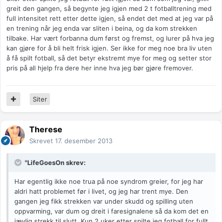
greit den gangen, så begynte jeg igjen med 2 t fotballtrening med
full intensitet rett etter dette igjen, så endet det med at jeg var på
en trening når jeg enda var sliten i beina, og da kom strekken
tilbake. Har vært forbanna dum først og fremst, og lurer på hva jeg
kan gjøre for å bli helt frisk igjen. Ser ikke for meg noe bra liv uten
å få spilt fotball, så det betyr ekstremt mye for meg og setter stor
pris på all hjelp fra dere her inne hva jeg bør gjøre fremover.
Siter
Therese
Skrevet
17. desember 2013
"LifeGoesOn skrev:
Har egentlig ikke noe trua på noe syndrom greier, for jeg har
aldri hatt problemet før i livet, og jeg har trent mye. Den
gangen jeg fikk strekken var under skudd og spilling uten
oppvarming, var dum og dreit i faresignalene så da kom det en
jævlig strekk til slutt. Kun 2 uker etter spilte jeg fotball for fullt