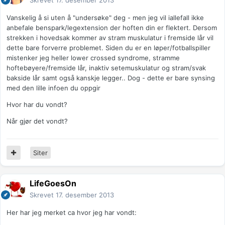
Skrevet
17. desember 2013
Vanskelig å si uten å "undersøke" deg - men jeg vil iallefall ikke
anbefale benspark/legextension der hoften din er flektert. Dersom
strekken i hovedsak kommer av stram muskulatur i fremside lår vil
dette bare forverre problemet. Siden du er en løper/fotballspiller
mistenker jeg heller lower crossed syndrome, stramme
hoftebøyere/fremside lår, inaktiv setemuskulatur og stram/svak
bakside lår samt også kanskje legger.. Dog - dette er bare synsing
med den lille infoen du oppgir
Hvor har du vondt?
Når gjør det vondt?
Siter
LifeGoesOn
Skrevet
17. desember 2013
Her har jeg merket ca hvor jeg har vondt: