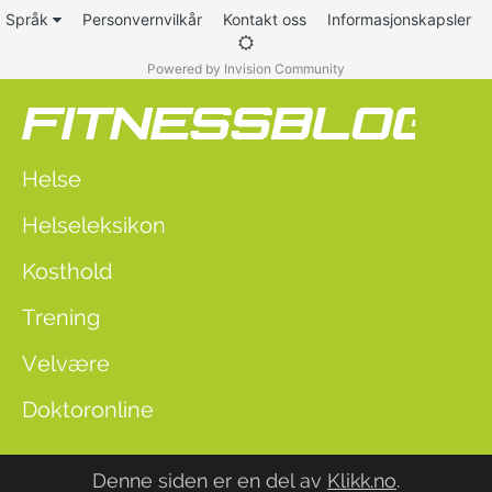
Språk
Personvernvilkår
Kontakt oss
Informasjonskapsler
Powered by Invision Community
Helse
Helseleksikon
Kosthold
Trening
Velvære
Doktoronline
Denne siden er en del av
Klikk.no
.