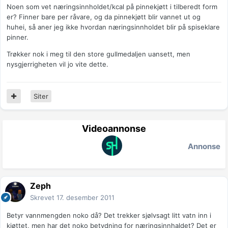
Noen som vet næringsinnholdet/kcal på pinnekjøtt i tilberedt form
er? Finner bare per råvare, og da pinnekjøtt blir vannet ut og
huhei, så aner jeg ikke hvordan næringsinnholdet blir på spiseklare
pinner.
Trøkker nok i meg til den store gullmedaljen uansett, men
nysgjerrigheten vil jo vite dette.
Siter
Videoannonse
Annonse
Zeph
Skrevet
17. desember 2011
Betyr vannmengden noko då? Det trekker sjølvsagt litt vatn inn i
kjøttet, men har det noko betydning for næringsinnhaldet? Det er