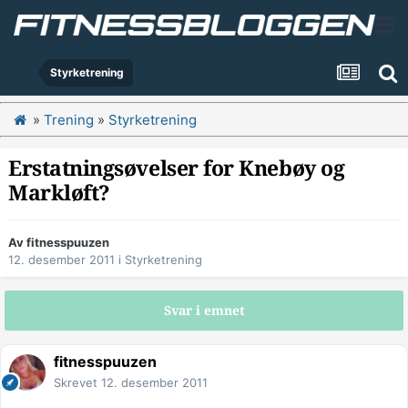
Styrketrening
»
Trening
»
Styrketrening
Erstatningsøvelser for Knebøy og
Markløft?
Av
fitnesspuuzen
12. desember 2011
i
Styrketrening
Svar i emnet
fitnesspuuzen
Skrevet
12. desember 2011