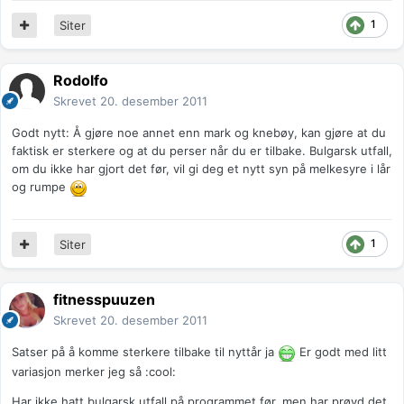
1
Siter
Rodolfo
Skrevet
20. desember 2011
Godt nytt: Å gjøre noe annet enn mark og knebøy, kan gjøre at du
faktisk er sterkere og at du perser når du er tilbake. Bulgarsk utfall,
om du ikke har gjort det før, vil gi deg et nytt syn på melkesyre i lår
og rumpe
1
Siter
fitnesspuuzen
Skrevet
20. desember 2011
Satser på å komme sterkere tilbake til nyttår ja
Er godt med litt
variasjon merker jeg så :cool:
Har ikke hatt bulgarsk utfall på programmet før, men har prøvd det