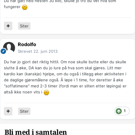
Du har gått ned nesten 30 kilo, skulle jo tro du vet hva som
fungerer
Siter
Rodolfo
Skrevet
22. juni 2013
Du har jo gjort det riktig hittil. Om noe skulle butte eller du skulle
slutte å øke, DA kan du jo lure på hva som skal gjøres. Litt mer
kardio kan (kanskje) hjelpe, om du også i tillegg øker aktiviteten i
de daglige gjøremålene også. Å løpe i 1 time, for deretter å øke
"soffatimene" med 2-3 timer (fordi man er sliten etter løpinga) er
altså ikke noen vits i
1
Siter
Bli med i samtalen