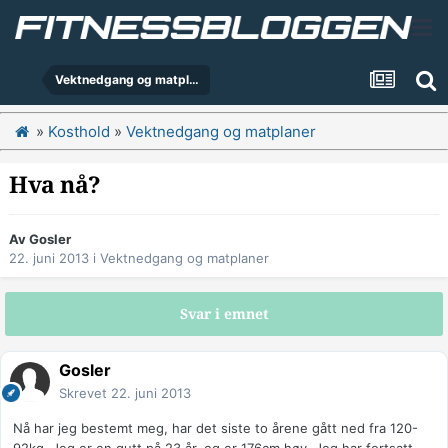
Vektnedgang og matplaner
»
Kosthold
»
Vektnedgang og matplaner
Hva nå?
Av
Gosler
22. juni 2013
i
Vektnedgang og matplaner
Svar i emnet
Gosler
Skrevet
22. juni 2013
Nå har jeg bestemt meg, har det siste to årene gått ned fra 120-