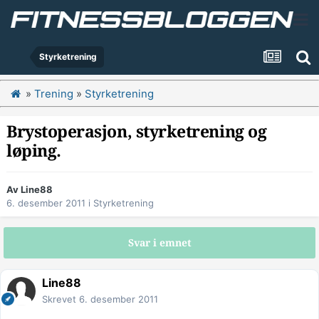
Styrketrening
»
Trening
»
Styrketrening
Brystoperasjon, styrketrening og
løping.
Av
Line88
6. desember 2011
i
Styrketrening
Svar i emnet
Line88
Skrevet
6. desember 2011