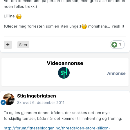
Vet det kommer ann på person til person, men greit å se om det er
noen felles trekk:)
Liiiiine
(Gleder meg forresten som en liten unge:)
mohahaha... Yes!!!!)
1
Siter
Videoannonse
Annonse
Stig Ingebrigtsen
Skrevet
6. desember 2011
Ta og les gjennom denne tråden, der snakkes det om mye
forskjellig temaer, både når det kommer til innhenting og trening:
http://forum.fitnessbloggen.no/threads/den-store-silikon-