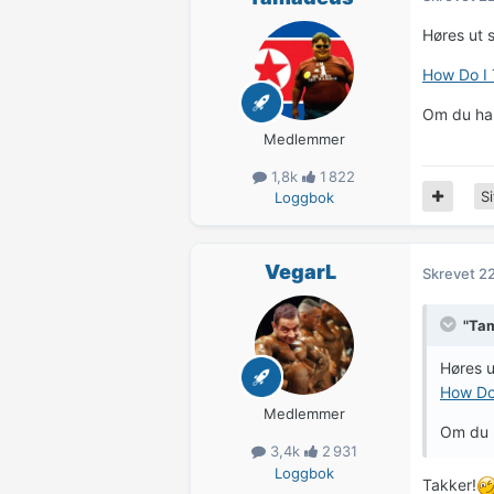
Høres ut 
How Do I 
Om du har
Medlemmer
1,8k
1 822
Si
Loggbok
VegarL
Skrevet
22
"Tam
Høres u
How Do 
Medlemmer
Om du h
3,4k
2 931
Loggbok
Takker!