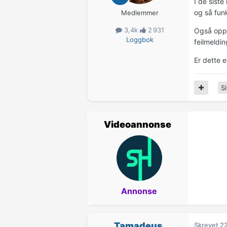
I de sist
og så fun
Medlemmer
3,4k
2 931
Også oppl
Loggbok
feilmeldin
Er dette e
Si
Videoannonse
Annonse
Tamadeus
Skrevet
22