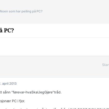
Noen som har peiling på PC?
å PC?
Star
. april 2013
itt sånn "førevar-hvaSkalJegGjøre"tråd.
sjonær PC i fjor.