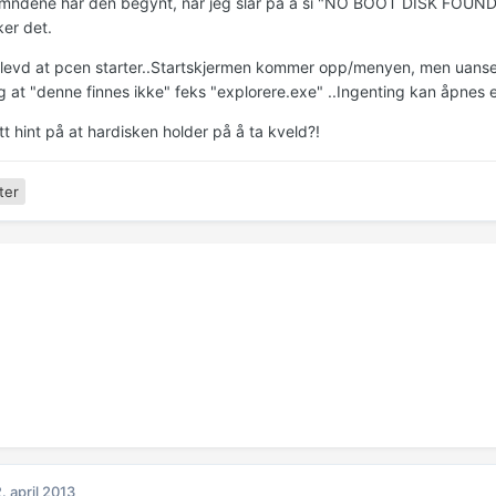
e mndene har den begynt, når jeg slår på å si "NO BOOT DISK FOUND
ker det.
evd at pcen starter..Startskjermen kommer opp/menyen, men uanse
g at "denne finnes ikke" feks "explorere.exe" ..Ingenting kan åpnes e
tt hint på at hardisken holder på å ta kveld?!
ter
. april 2013