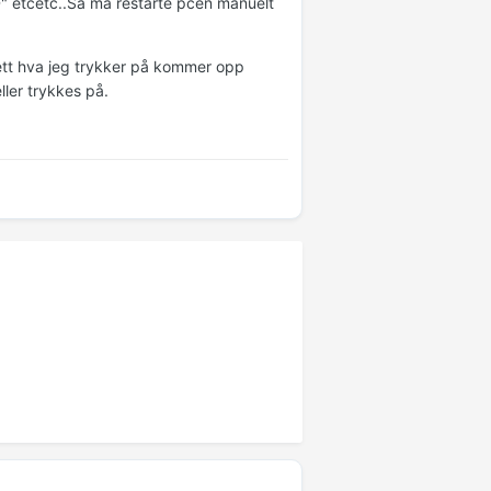
" etcetc..Så må restarte pcen manuelt
tt hva jeg trykker på kommer opp
ller trykkes på.