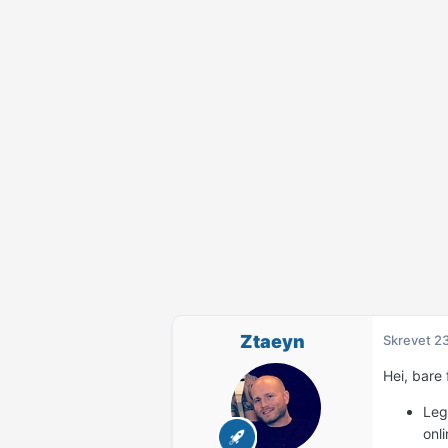
Ztaeyn
Skrevet
23
Hei, bare 
Leg
onl