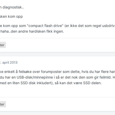
n diagnostisk..
isken kom opp
e kom opp som "compact flash drive" (er ikke det som regel usbdrive
haha..den andre hardisken fikk ingen.
ter
. april 2013
kke enkelt å feilsøke over forumposter som dette, hvis du har flere h
 du har en USB-disk/minnepinne i så er det nok den som gir feilmld. H
med en liten SSD disk inkludert), så kan det være SSD delen.
ter