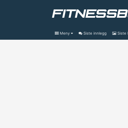
Meny
Siste innlegg
Siste 