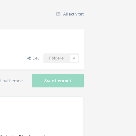
All aktivitet
Del
Følgere
0
t nytt emne
Svar i emnet