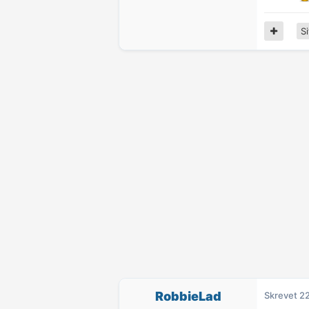
Si
RobbieLad
Skrevet
22