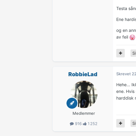
Testa sån
Ene hard
og en ann
av feil
Si
RobbieLad
Skrevet
22
Hehe... I
ene. Hvis
harddisk 
Medlemmer
Si
916
1 252