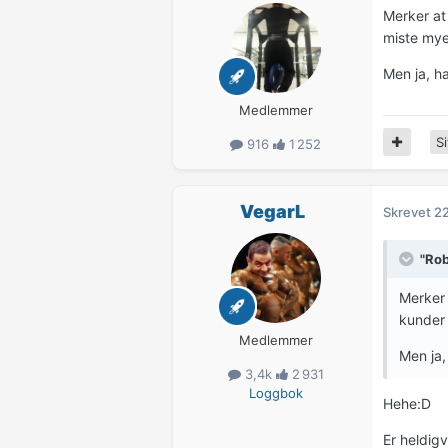
Merker at
miste mye
Men ja, ha
Medlemmer
Si
916
1 252
VegarL
Skrevet
22
"Rob
Merker 
kunder 
Medlemmer
Men ja,
3,4k
2 931
Loggbok
Hehe:D
Er heldigv