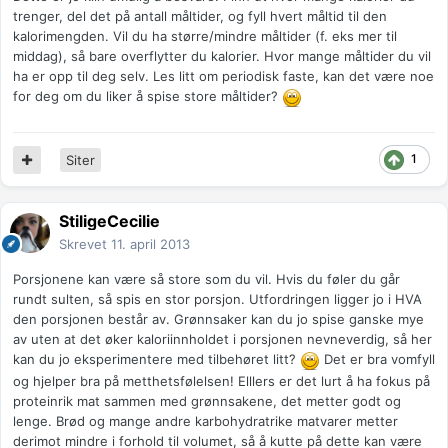
trenger, del det på antall måltider, og fyll hvert måltid til den
kalorimengden. Vil du ha større/mindre måltider (f. eks mer til
middag), så bare overflytter du kalorier. Hvor mange måltider du vil
ha er opp til deg selv. Les litt om periodisk faste, kan det være noe
for deg om du liker å spise store måltider?
1
Siter
StiligeCecilie
Skrevet
11. april 2013
Porsjonene kan være så store som du vil. Hvis du føler du går
rundt sulten, så spis en stor porsjon. Utfordringen ligger jo i HVA
den porsjonen består av. Grønnsaker kan du jo spise ganske mye
av uten at det øker kaloriinnholdet i porsjonen nevneverdig, så her
kan du jo eksperimentere med tilbehøret litt?
Det er bra vomfyll
og hjelper bra på metthetsfølelsen! Elllers er det lurt å ha fokus på
proteinrik mat sammen med grønnsakene, det metter godt og
lenge. Brød og mange andre karbohydratrike matvarer metter
derimot mindre i forhold til volumet, så å kutte på dette kan være