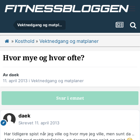
Vektnedgang og matplaner
»
Kosthold
»
Vektnedgang og matplaner
Hvor mye og hvor ofte?
Av
daek
11. april 2013
i
Vektnedgang og matplaner
Svar i emnet
daek
Skrevet
11. april 2013
Har tidligere spist når jeg ville og hvor mye jeg ville, men sunt da ..