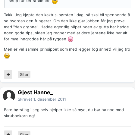
shop funker strålende
Takk! Jeg kjøpte den kaktus-børsten i dag, så skal bli spennende å
se hvordan den fungerer. Om den ikke gjør jobben får jeg prøve
med "den grønne". Hadde egentlig håpet noen av gutta har hadde
noen gode tips, siden jeg regner med at dere jentene ikke har alt
for mye inngrodde hår på ryggen
Men er vel samme prinsippet som med legger (og annet) vil jeg tro
Siter
Gjest Hanne_
Skrevet
1. desember 2011
Bare børsting i seg selv hjelper ikke så mye, du bør ha noe med
skrubbekorn og!
Siter