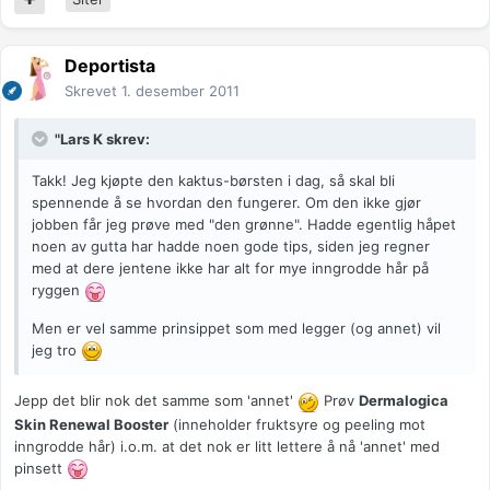
Deportista
Skrevet
1. desember 2011
"Lars K skrev:
Takk! Jeg kjøpte den kaktus-børsten i dag, så skal bli
spennende å se hvordan den fungerer. Om den ikke gjør
jobben får jeg prøve med "den grønne". Hadde egentlig håpet
noen av gutta har hadde noen gode tips, siden jeg regner
med at dere jentene ikke har alt for mye inngrodde hår på
ryggen
Men er vel samme prinsippet som med legger (og annet) vil
jeg tro
Jepp det blir nok det samme som 'annet'
Prøv
Dermalogica
Skin Renewal Booster
(inneholder fruktsyre og peeling mot
inngrodde hår) i.o.m. at det nok er litt lettere å nå 'annet' med
pinsett