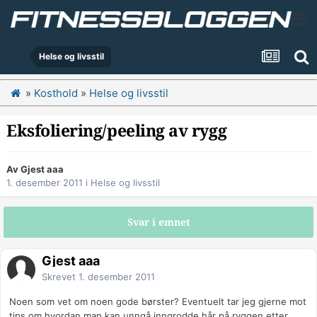
Helse og livsstil
»
Kosthold
»
Helse og livsstil
Eksfoliering/peeling av rygg
Av Gjest aaa
1. desember 2011
i
Helse og livsstil
Svar i emnet
Gjest aaa
Skrevet
1. desember 2011
Noen som vet om noen gode børster? Eventuelt tar jeg gjerne mot
tips om hvordan man kan unngå inngrodde hår på ryggen etter